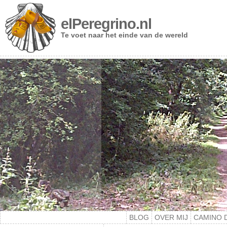
elPeregrino.nl
Te voet naar het einde van de wereld
BLOG
OVER MIJ
CAMINO 