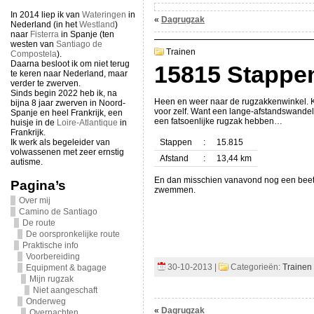
In 2014 liep ik van
Wateringen
in
«
Dagrugzak
Nederland (in het
Westland
)
naar
Fisterra
in Spanje (ten
westen van
Santiago de
Trainen
Compostela
).
Daarna besloot ik om niet terug
15815 Stappe
te keren naar Nederland, maar
verder te zwerven.
Sinds begin 2022 heb ik, na
Heen en weer naar de rugzakkenwinkel. 
bijna 8 jaar zwerven in Noord-
voor zelf. Want een lange-afstandswande
Spanje en heel Frankrijk, een
een fatsoenlijke rugzak hebben…
huisje in de
Loire-Atlantique
in
Frankrijk.
Ik werk als begeleider van
Stappen
:
15.815
volwassenen met zeer ernstig
Afstand
:
13,44 km
autisme.
En dan misschien vanavond nog een beet
Pagina’s
zwemmen.
Over mij
Camino de Santiago
De route
De oorspronkelijke route
Praktische info
Voorbereiding
30-10-2013 |
Categorieën:
Trainen
Equipment & bagage
Mijn rugzak
Niet aangeschaft
Onderweg
«
Dagrugzak
Overnachten