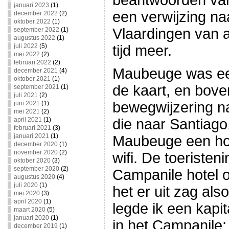
beantwoorden van
januari 2023
(1)
een verwijzing na
december 2022
(2)
oktober 2022
(1)
Vlaardingen van 
september 2022
(1)
augustus 2022
(1)
juli 2022
(5)
tijd meer.
mei 2022
(2)
februari 2022
(2)
Maubeuge was een
december 2021
(4)
oktober 2021
(1)
de kaart, en bov
september 2021
(1)
juli 2021
(2)
bewegwijzering n
juni 2021
(1)
mei 2021
(2)
april 2021
(1)
die naar Santiago,
februari 2021
(3)
januari 2021
(1)
Maubeuge een ho
december 2020
(1)
november 2020
(2)
wifi. De toeristeni
oktober 2020
(3)
september 2020
(2)
Campanile hotel 
augustus 2020
(4)
juli 2020
(1)
het er uit zag al
mei 2020
(3)
april 2020
(1)
legde ik een kapi
maart 2020
(5)
januari 2020
(1)
in het Campanile;
december 2019
(1)