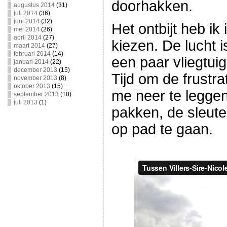
doorhakken.
augustus 2014
(31)
juli 2014
(36)
juni 2014
(32)
Het ontbijt heb ik
mei 2014
(26)
april 2014
(27)
kiezen. De lucht i
maart 2014
(27)
februari 2014
(14)
een paar vliegtui
januari 2014
(22)
december 2013
(15)
Tijd om de frustra
november 2013
(8)
oktober 2013
(15)
me neer te leggen
september 2013
(10)
juli 2013
(1)
pakken, de sleutel
op pad te gaan.