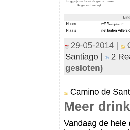
bruggetje markeert de grens tussen
België en Frankrijk.
Eind
Naam
wildkamperen
Plaats
net buiten Villers-
29-05-2014 |
C
Santiago
|
2 Rea
gesloten)
Camino de Sant
Meer drin
Vandaag de hele