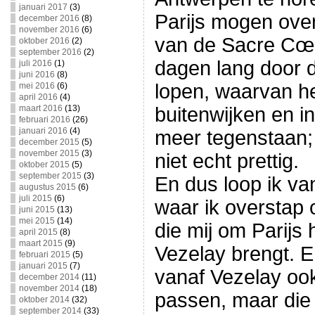
januari 2017
(3)
Parijs mogen over
december 2016
(8)
november 2016
(6)
van de Sacre Cœu
oktober 2016
(2)
september 2016
(2)
dagen lang door 
juli 2016
(1)
juni 2016
(8)
lopen, waarvan he
mei 2016
(6)
april 2016
(4)
maart 2016
(13)
buitenwijken en i
februari 2016
(26)
januari 2016
(4)
meer tegenstaan;
december 2015
(5)
november 2015
(3)
niet echt prettig.
oktober 2015
(5)
september 2015
(3)
En dus loop ik va
augustus 2015
(6)
juli 2015
(6)
waar ik overstap
juni 2015
(13)
mei 2015
(14)
die mij om Parijs
april 2015
(8)
maart 2015
(9)
Vezelay brengt. E
februari 2015
(5)
januari 2015
(7)
vanaf Vezelay ook
december 2014
(11)
november 2014
(18)
passen, maar die
oktober 2014
(32)
september 2014
(33)