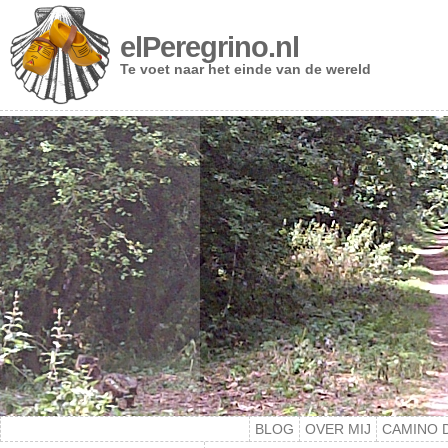
elPeregrino.nl
Te voet naar het einde van de wereld
BLOG
OVER MIJ
CAMINO 