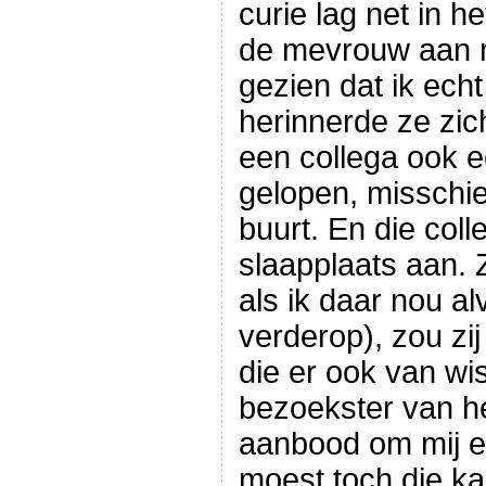
curie lag net in h
de mevrouw aan m
gezien dat ik ech
herinnerde ze zi
een collega ook 
gelopen, misschien
buurt. En die col
slaapplaats aan. 
als ik daar nou al
verderop), zou zi
die er ook van wi
bezoekster van h
aanbood om mij e
moest toch die ka