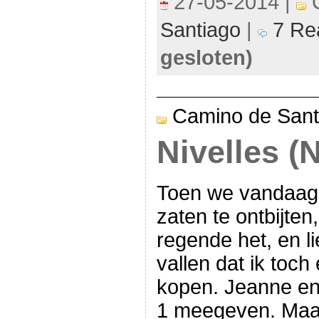
27-05-2014 |
C
Santiago
|
7 Rea
gesloten)
Camino de Sant
Nivelles (N
Toen we vandaag
zaten te ontbijten,
regende het, en lie
vallen dat ik toc
kopen. Jeanne en
1 meegeven. Maar