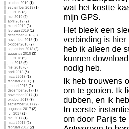
oktober 2019
(1)
wat het kostte k
september 2019
(1)
juli 2019
(3)
mijn GPS.
mei 2019
(2)
april 2019
(2)
maart 2019
(3)
Het bleek een slec
februari 2019
(1)
december 2018
(3)
verbinding is hier
november 2018
(1)
oktober 2018
(2)
heb ik alleen de 
september 2018
(2)
augustus 2018
(3)
kunnen downloade
juli 2018
(5)
juni 2018
(6)
nodig heb.
mei 2018
(6)
april 2018
(5)
maart 2018
(1)
Ik heb trouwens o
februari 2018
(1)
januari 2018
(2)
om te gooien. Ik li
december 2017
(1)
november 2017
(1)
dubben, en ik he
oktober 2017
(3)
september 2017
(2)
In eerste instanti
augustus 2017
(2)
juli 2017
(1)
om door Parijs te 
mei 2017
(1)
maart 2017
(2)
Antwerpen te hore
februari 2017
(2)