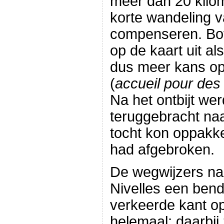
meer dan 20 kilom
korte wandeling v
compenseren. Bov
op de kaart uit al
dus meer kans o
(
accueil pour des 
Na het ontbijt wer
teruggebracht naa
tocht kon oppakk
had afgebroken.
De wegwijzers naa
Nivelles een bend
verkeerde kant op
helemaal; daarbij