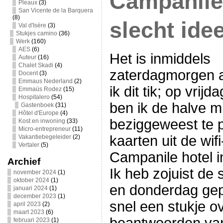
Campanile
Pleaux
(3)
San Vicente de la Barquera
(8)
slecht ide
Val d'Isère
(3)
Stukjes camino
(36)
Werk
(160)
AES
(6)
Het is inmiddels
Auteur
(16)
Chalet Skadi
(4)
zaterdagmorgen a
Docent
(3)
Emmaus Nederland
(2)
ik dit tik; op vrijda
Emmaüs Rodez
(15)
Hospitalero
(54)
ben ik de halve 
Gastenboek
(31)
Hôtel d'Europe
(4)
beziggeweest te 
Kost en inwoning
(33)
Micro-entrepreneur
(11)
kaarten uit de wif
Vakantiebegeleider
(2)
Vertaler
(5)
Campanile hotel 
Archief
Ik heb zojuist de
november 2024
(1)
oktober 2024
(1)
en donderdag gep
januari 2024
(1)
december 2023
(1)
snel een stukje ov
april 2023
(2)
maart 2023
(6)
februari 2023
(1)