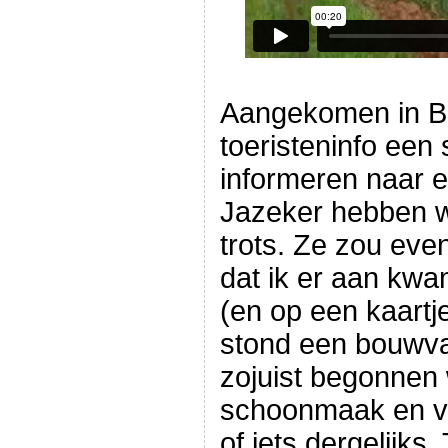
Aangekomen in Bin
toeristeninfo een
informeren naar 
Jazeker hebben 
trots. Ze zou eve
dat ik er aan kw
(en op een kaartj
stond een bouwval
zojuist begonnen
schoonmaak en ve
of iets dergelijks