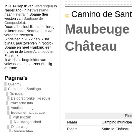
In 2014 liep ik van
Wateringen
in
Nederland (in het
Westland
)
Camino de Sant
naar
Fisterra
in Spanje (ten
westen van
Santiago de
Compostela
).
Maubeuge –
Daarna besloot ik om niet terug
te keren naar Nederland, maar
verder te zwerven.
Sinds begin 2022 heb ik, na
Château
bijna 8 jaar zwerven in Noord-
Spanje en heel Frankrijk, een
huisje in de
Loire-Atlantique
in
Frankrijk.
Ik werk als begeleider van
volwassenen met zeer ernstig
autisme.
Pagina’s
Over mij
Camino de Santiago
De route
De oorspronkelijke route
Praktische info
Voorbereiding
Equipment & bagage
Eind
Mijn rugzak
Niet aangeschaft
Naam
Camping municipal
Onderweg
Plaats
Solre-le-Château
Overnachten