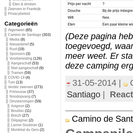
Prijs per nacht
?
Eten & drinken
Zwerven in Frankrijk
Douche
Bij de prijs inbegr
Privacybeleid
Wifi
Nee.
Categorieën
Eten
Een paar kleine wi
Algemeen
(85)
(Deze pagina heb
Camino de Santiago
(303)
Media
(9)
toegevoegd, waard
Nieuwsbrief
(5)
Rust
(19)
meer weet. Er sta
Sponsors
(3)
Voorbereiding
(126)
deze camping er
Aangeschaft
(53)
Niet aangeschaft
(9)
Trainen
(59)
COVID-19
(4)
31-05-2014 |
C
Tuin
(13)
Verder zwerven
(273)
Frimousse
(37)
Santiago
|
Reacti
Noodopvang
(7)
Omzwervingen
(59)
Avignon
(2)
Bouillac
(11)
Breizh
(27)
Camino de Sant
Dégagnac
(2)
Lanne-Soubiran
(1)
Montréal du Gers
(2)