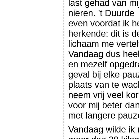
last gehad van mi
nieren. ’t Duurde
even voordat ik h
herkende: dit is d
lichaam me vertel
Vandaag dus heel
en mezelf opgedra
geval bij elke pauz
plaats van te wach
neem vrij veel ko
voor mij beter da
met langere pauz
Vandaag wilde ik 