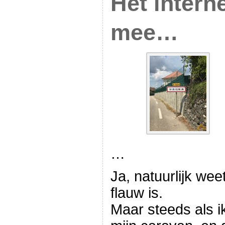
Het interne
mee…
…
Ja, natuurlijk wee
flauw is.
Maar steeds als i