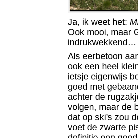
Ja, ik weet het:
Mi
Ook mooi, maar G
indrukwekkend…
Als eerbetoon aa
ook een heel klei
ietsje eigenwijs b
goed met gebaande
achter de rugzakj
volgen, maar de b
dat op ski’s zou d
voet de zwarte pis
definitie een goed