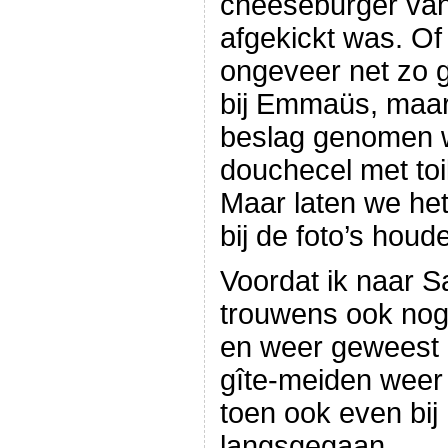
cheeseburger van
afgekickt was. Of
ongeveer net zo g
bij Emmaüs, maar d
beslag genomen 
douchecel met toil
Maar laten we he
bij de foto’s houd
Voordat ik naar Sa
trouwens ook nog
en weer geweest 
gîte-meiden weer 
toen ook even bij
langsgegaan.