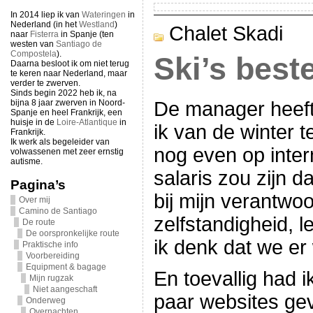
In 2014 liep ik van
Wateringen
in
Nederland (in het
Westland
)
Chalet Skadi
naar
Fisterra
in Spanje (ten
westen van
Santiago de
Compostela
).
Ski’s best
Daarna besloot ik om niet terug
te keren naar Nederland, maar
verder te zwerven.
Sinds begin 2022 heb ik, na
bijna 8 jaar zwerven in Noord-
De manager heeft
Spanje en heel Frankrijk, een
huisje in de
Loire-Atlantique
in
ik van de winter 
Frankrijk.
Ik werk als begeleider van
nog even op inte
volwassenen met zeer ernstig
autisme.
salaris zou zijn d
Pagina’s
bij mijn verantwoo
Over mij
Camino de Santiago
zelfstandigheid, l
De route
De oorspronkelijke route
ik denk dat we er 
Praktische info
Voorbereiding
Equipment & bagage
En toevallig had i
Mijn rugzak
Niet aangeschaft
paar websites ge
Onderweg
Overnachten