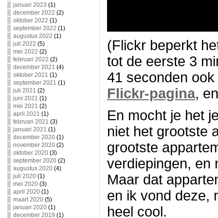
januari 2023
(1)
december 2022
(2)
oktober 2022
(1)
september 2022
(1)
augustus 2022
(1)
(Flickr beperkt he
juli 2022
(5)
mei 2022
(2)
tot de eerste 3 mi
februari 2022
(2)
december 2021
(4)
41 seconden ook w
oktober 2021
(1)
september 2021
(1)
Flickr-pagina
, e
juli 2021
(2)
juni 2021
(1)
mei 2021
(2)
En mocht je het je
april 2021
(1)
februari 2021
(3)
niet het grootste
januari 2021
(1)
december 2020
(1)
grootste appartem
november 2020
(2)
oktober 2020
(3)
verdiepingen, en 
september 2020
(2)
augustus 2020
(4)
Maar dat apparteme
juli 2020
(1)
mei 2020
(3)
en ik vond deze, 
april 2020
(1)
maart 2020
(5)
heel cool.
januari 2020
(1)
december 2019
(1)