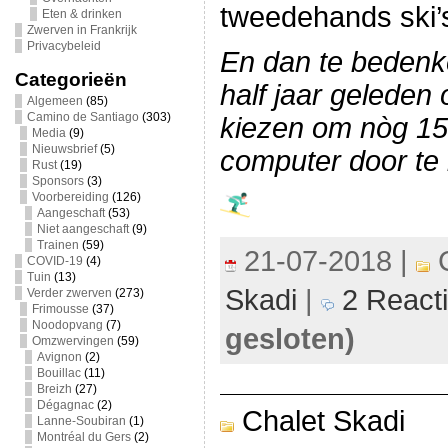
tweedehands ski’
Eten & drinken
Zwerven in Frankrijk
Privacybeleid
En dan te bedenke
Categorieën
half jaar geleden
Algemeen
(85)
Camino de Santiago
(303)
kiezen om nòg 15 
Media
(9)
Nieuwsbrief
(5)
computer door te
Rust
(19)
Sponsors
(3)
Voorbereiding
(126)
Aangeschaft
(53)
Niet aangeschaft
(9)
Trainen
(59)
21-07-2018 |
C
COVID-19
(4)
Tuin
(13)
Skadi
|
2 React
Verder zwerven
(273)
Frimousse
(37)
Noodopvang
(7)
gesloten)
Omzwervingen
(59)
Avignon
(2)
Bouillac
(11)
Breizh
(27)
Dégagnac
(2)
Chalet Skadi
Lanne-Soubiran
(1)
Montréal du Gers
(2)