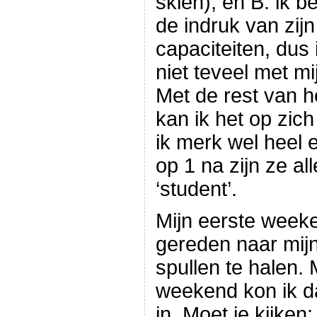
skiën); en B. ik b
de indruk van zijn
capaciteiten, dus i
niet teveel met m
Met de rest van h
kan ik het op zich
ik merk wel heel e
op 1 na zijn ze al
‘student’.
Mijn eerste week
gereden naar mij
spullen te halen.
weekend kon ik da
in. Moet je kijken: