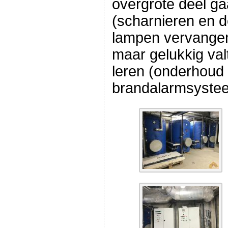
overgrote deel gaa
(scharnieren en d
lampen vervangen,
maar gelukkig val
leren (onderhou
brandalarmsyste