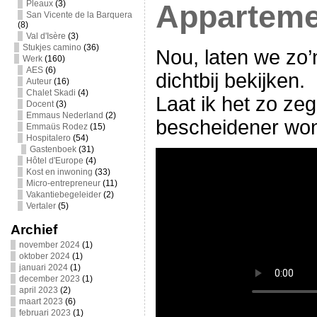
Pleaux
(3)
Apparteme
San Vicente de la Barquera
(8)
Val d'Isère
(3)
Stukjes camino
(36)
Nou, laten we zo
Werk
(160)
AES
(6)
dichtbij bekijken.
Auteur
(16)
Chalet Skadi
(4)
Laat ik het zo ze
Docent
(3)
Emmaus Nederland
(2)
bescheidener w
Emmaüs Rodez
(15)
Hospitalero
(54)
Gastenboek
(31)
Hôtel d'Europe
(4)
Kost en inwoning
(33)
Micro-entrepreneur
(11)
Vakantiebegeleider
(2)
Vertaler
(5)
Archief
november 2024
(1)
oktober 2024
(1)
januari 2024
(1)
december 2023
(1)
april 2023
(2)
maart 2023
(6)
februari 2023
(1)