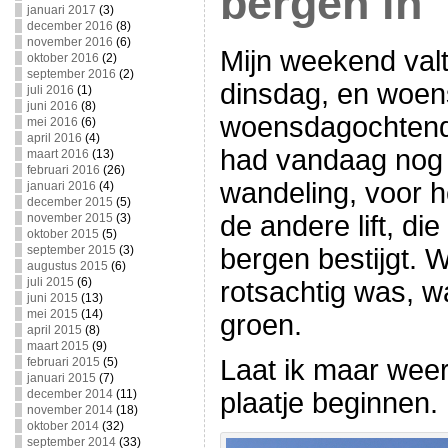
bergen in
januari 2017
(3)
december 2016
(8)
november 2016
(6)
Mijn weekend va
oktober 2016
(2)
september 2016
(2)
dinsdag, en woen
juli 2016
(1)
juni 2016
(8)
woensdagochtend 
mei 2016
(6)
april 2016
(4)
had vandaag nog v
maart 2016
(13)
februari 2016
(26)
wandeling, voor h
januari 2016
(4)
december 2015
(5)
de andere lift, d
november 2015
(3)
oktober 2015
(5)
bergen bestijgt. 
september 2015
(3)
augustus 2015
(6)
juli 2015
(6)
rotsachtig was, w
juni 2015
(13)
mei 2015
(14)
groen.
april 2015
(8)
maart 2015
(9)
Laat ik maar wee
februari 2015
(5)
januari 2015
(7)
plaatje beginnen.
december 2014
(11)
november 2014
(18)
oktober 2014
(32)
september 2014
(33)