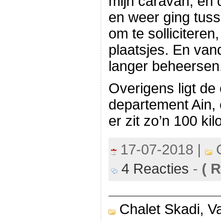
mijn caravan, en 
en weer ging tus
om te solliciteren
plaatsjes. En van
langer beheersen
Overigens ligt de 
departement Ain, 
er zit zo’n 100 ki
17-07-2018 |
C
4 Reacties
-
(
Re
Chalet Skadi,
Va