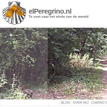
elPeregrino.nl
Te voet naar het einde van de wereld
BLOG
OVER MIJ
CAMINO 