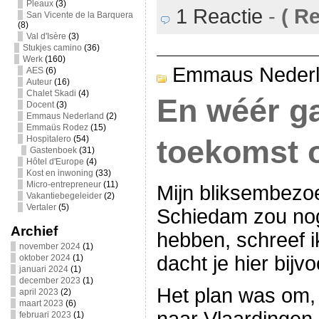
Pleaux
(3)
1 Reactie
-
(
Rea
San Vicente de la Barquera
(8)
Val d'Isère
(3)
Stukjes camino
(36)
Werk
(160)
Emmaus Neder
AES
(6)
Auteur
(16)
Chalet Skadi
(4)
En wéér g
Docent
(3)
Emmaus Nederland
(2)
Emmaüs Rodez
(15)
Hospitalero
(54)
toekomst 
Gastenboek
(31)
Hôtel d'Europe
(4)
Kost en inwoning
(33)
Micro-entrepreneur
(11)
Mijn bliksembezo
Vakantiebegeleider
(2)
Vertaler
(5)
Schiedam zou nog
Archief
hebben, schreef 
november 2024
(1)
dacht je hier bij
oktober 2024
(1)
januari 2024
(1)
december 2023
(1)
Het plan was om,
april 2023
(2)
maart 2023
(6)
februari 2023
(1)