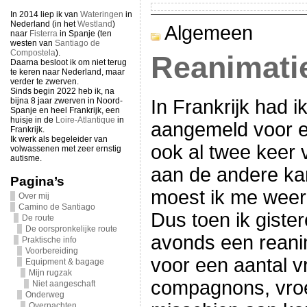
In 2014 liep ik van
Wateringen
in
Nederland (in het
Westland
)
Algemeen
naar
Fisterra
in Spanje (ten
westen van
Santiago de
Compostela
).
Reanimati
Daarna besloot ik om niet terug
te keren naar Nederland, maar
verder te zwerven.
Sinds begin 2022 heb ik, na
bijna 8 jaar zwerven in Noord-
In Frankrijk had i
Spanje en heel Frankrijk, een
huisje in de
Loire-Atlantique
in
aangemeld voor 
Frankrijk.
Ik werk als begeleider van
ook al twee keer 
volwassenen met zeer ernstig
autisme.
aan de andere kan
Pagina’s
moest ik me weer
Over mij
Camino de Santiago
Dus toen ik gister
De route
De oorspronkelijke route
avonds een reani
Praktische info
Voorbereiding
voor een aantal vr
Equipment & bagage
Mijn rugzak
compagnons, vroeg
Niet aangeschaft
Onderweg
Overnachten