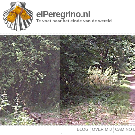
elPeregrino.nl
Te voet naar het einde van de wereld
BLOG
OVER MIJ
CAMINO 