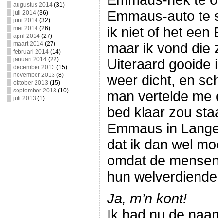
Emmaus-hek te op
augustus 2014
(31)
Emmaus-auto te s
juli 2014
(36)
juni 2014
(32)
ik niet of het ee
mei 2014
(26)
april 2014
(27)
maart 2014
(27)
maar ik vond die z
februari 2014
(14)
januari 2014
(22)
Uiteraard gooide i
december 2013
(15)
november 2013
(8)
weer dicht, en sc
oktober 2013
(15)
september 2013
(10)
man vertelde me 
juli 2013
(1)
bed klaar zou staa
Emmaus in Lange
dat ik dan wel mo
omdat de mensen
hun welverdiende
Ja, m’n kont!
Ik had nu de na