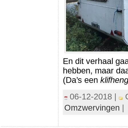
En dit verhaal ga
hebben, maar daa
(Da’s een
klifhen
06-12-2018 |
C
Omzwervingen
|