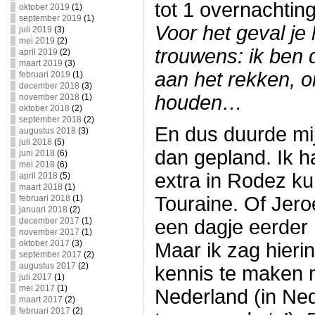
tot 1 overnachting
oktober 2019
(1)
september 2019
(1)
Voor het geval je 
juli 2019
(3)
mei 2019
(2)
trouwens: ik ben d
april 2019
(2)
maart 2019
(3)
aan het rekken, o
februari 2019
(1)
december 2018
(3)
houden…
november 2018
(1)
oktober 2018
(2)
september 2018
(2)
En dus duurde mij
augustus 2018
(3)
juli 2018
(5)
dan gepland. Ik h
juni 2018
(6)
mei 2018
(6)
extra in Rodez kun
april 2018
(5)
maart 2018
(1)
Touraine. Of Jeroe
februari 2018
(1)
januari 2018
(2)
december 2017
(1)
een dagje eerder
november 2017
(1)
oktober 2017
(3)
Maar ik zag hieri
september 2017
(2)
augustus 2017
(2)
kennis te maken
juli 2017
(1)
mei 2017
(1)
Nederland (in Ned
maart 2017
(2)
februari 2017
(2)