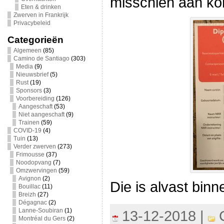
misschien aan kon
Eten & drinken
Zwerven in Frankrijk
Privacybeleid
Categorieën
Algemeen
(85)
Camino de Santiago
(303)
Media
(9)
Nieuwsbrief
(5)
Rust
(19)
Sponsors
(3)
Voorbereiding
(126)
Aangeschaft
(53)
Niet aangeschaft
(9)
Trainen
(59)
COVID-19
(4)
Tuin
(13)
Verder zwerven
(273)
Frimousse
(37)
Noodopvang
(7)
Omzwervingen
(59)
Avignon
(2)
Die is alvast bin
Bouillac
(11)
Breizh
(27)
Dégagnac
(2)
Lanne-Soubiran
(1)
13-12-2018 |
C
Montréal du Gers
(2)