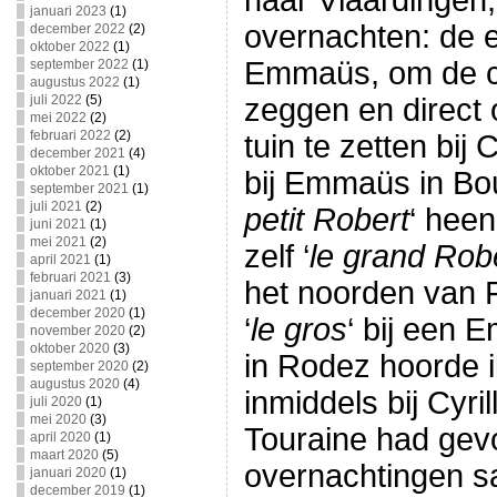
naar Vlaardingen, 
januari 2023
(1)
overnachten: de e
december 2022
(2)
oktober 2022
(1)
Emmaüs, om de co
september 2022
(1)
augustus 2022
(1)
juli 2022
(5)
zeggen en direct 
mei 2022
(2)
februari 2022
(2)
tuin te zetten bij
december 2021
(4)
oktober 2021
(1)
bij Emmaüs in Bou
september 2021
(1)
juli 2021
(2)
petit Robert
‘ hee
juni 2021
(1)
mei 2021
(2)
zelf ‘
le grand Rob
april 2021
(1)
februari 2021
(3)
het noorden van F
januari 2021
(1)
december 2020
(1)
‘
le gros
‘ bij een 
november 2020
(2)
oktober 2020
(3)
in Rodez hoorde 
september 2020
(2)
augustus 2020
(4)
inmiddels bij Cyrill
juli 2020
(1)
mei 2020
(3)
Touraine had gev
april 2020
(1)
maart 2020
(5)
overnachtingen 
januari 2020
(1)
december 2019
(1)