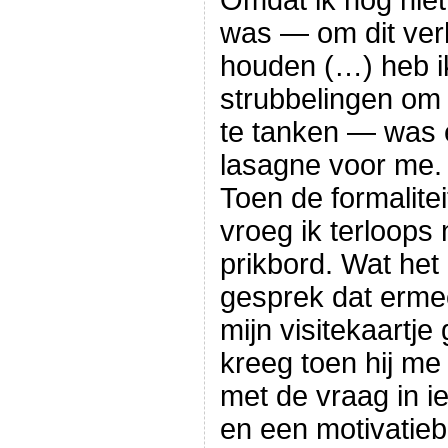
Omdat ik nog nie
was — om dit verh
houden (…) heb ik
strubbelingen om 
te tanken — was 
lasagne voor me.
Toen de formalite
vroeg ik terloops
prikbord. Wat het
gesprek dat ermee
mijn visitekaartje
kreeg toen hij me
met de vraag in i
en een motivatiebr