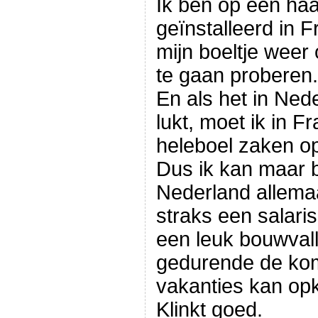
Ik ben op een haa
geïnstalleerd in F
mijn boeltje weer
te gaan proberen.
En als het in Ned
lukt, moet ik in F
heleboel zaken op
Dus ik kan maar b
Nederland allemaal
straks een salari
een leuk bouwvalle
gedurende de kom
vakanties kan opk
Klinkt goed.