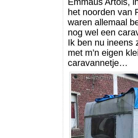
Emmaüs Artois, in
het noorden van 
waren allemaal b
nog wel een carav
Ik ben nu ineens
met m’n eigen kl
caravannetje…