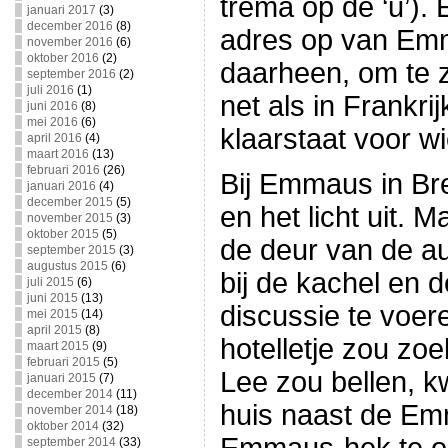
trema op de ‘u’). 
januari 2017
(3)
december 2016
(8)
adres op van Emm
november 2016
(6)
oktober 2016
(2)
daarheen, om te z
september 2016
(2)
juli 2016
(1)
net als in Frankrij
juni 2016
(8)
mei 2016
(6)
klaarstaat voor wi
april 2016
(4)
maart 2016
(13)
februari 2016
(26)
Bij Emmaus in Bre
januari 2016
(4)
december 2015
(5)
en het licht uit. 
november 2015
(3)
oktober 2015
(5)
de deur van de a
september 2015
(3)
augustus 2015
(6)
bij de kachel en 
juli 2015
(6)
juni 2015
(13)
discussie te voer
mei 2015
(14)
april 2015
(8)
hotelletje zou zo
maart 2015
(9)
februari 2015
(5)
Lee zou bellen, k
januari 2015
(7)
december 2014
(11)
huis naast de Em
november 2014
(18)
oktober 2014
(32)
september 2014
(33)