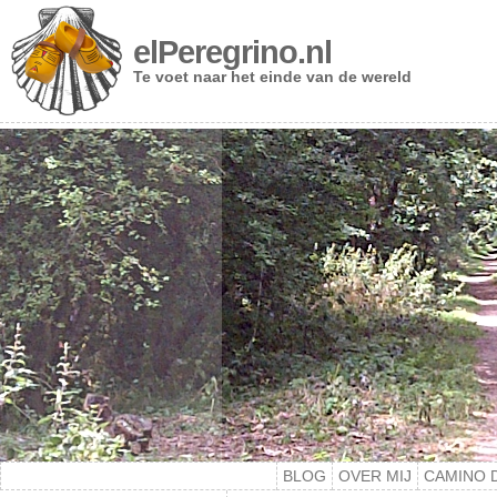
elPeregrino.nl
Te voet naar het einde van de wereld
BLOG
OVER MIJ
CAMINO 