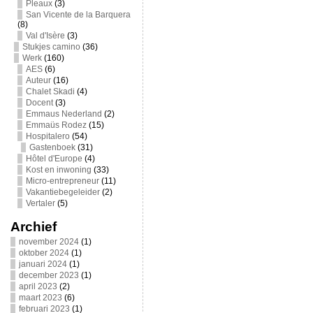
Pleaux
(3)
San Vicente de la Barquera
(8)
Val d'Isère
(3)
Stukjes camino
(36)
Werk
(160)
AES
(6)
Auteur
(16)
Chalet Skadi
(4)
Docent
(3)
Emmaus Nederland
(2)
Emmaüs Rodez
(15)
Hospitalero
(54)
Gastenboek
(31)
Hôtel d'Europe
(4)
Kost en inwoning
(33)
Micro-entrepreneur
(11)
Vakantiebegeleider
(2)
Vertaler
(5)
Archief
november 2024
(1)
oktober 2024
(1)
januari 2024
(1)
december 2023
(1)
april 2023
(2)
maart 2023
(6)
februari 2023
(1)