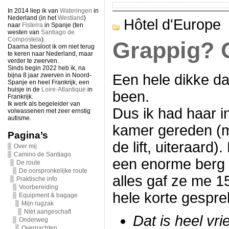
In 2014 liep ik van
Wateringen
in
Nederland (in het
Westland
)
Hôtel d'Europe
naar
Fisterra
in Spanje (ten
westen van
Santiago de
Compostela
).
Grappig? O
Daarna besloot ik om niet terug
te keren naar Nederland, maar
verder te zwerven.
Sinds begin 2022 heb ik, na
bijna 8 jaar zwerven in Noord-
Een hele dikke da
Spanje en heel Frankrijk, een
huisje in de
Loire-Atlantique
in
been.
Frankrijk.
Ik werk als begeleider van
Dus ik had haar in
volwassenen met zeer ernstig
autisme.
kamer gereden (m
Pagina’s
de lift, uiteraard
Over mij
Camino de Santiago
een enorme berg 
De route
De oorspronkelijke route
alles gaf ze me 1
Praktische info
Voorbereiding
hele korte gespre
Equipment & bagage
Mijn rugzak
Niet aangeschaft
Dat is heel vr
Onderweg
Overnachten