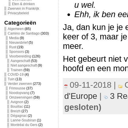
u wel.
Eten & drinken
Zwerven in Frankrijk
Ehh, ik ben e
Privacybeleid
Categorieën
Ja, dan kun je je
Algemeen
(85)
Camino de Santiago
(303)
keer of 3, maar je
Media
(9)
Nieuwsbrief
(5)
meer.
Rust
(19)
Sponsors
(3)
Voorbereiding
(126)
Het gebeurt niet 
Aangeschaft
(53)
Niet aangeschaft
(9)
hoofd en een mon
Trainen
(59)
COVID-19
(4)
Tuin
(13)
09-11-2018 |
C
Verder zwerven
(273)
Frimousse
(37)
Noodopvang
(7)
d'Europe
|
3 Re
Omzwervingen
(59)
Avignon
(2)
gesloten)
Bouillac
(11)
Breizh
(27)
Dégagnac
(2)
Lanne-Soubiran
(1)
Montréal du Gers
(2)