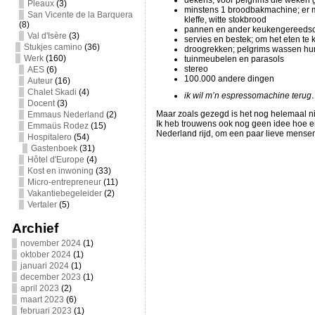
dekens; voor pelgrims die weken 
Pleaux
(3)
minstens 1 broodbakmachine; er moe
San Vicente de la Barquera
kleffe, witte stokbrood
(8)
pannen en ander keukengereedschap
Val d'Isère
(3)
servies en bestek; om het eten te
Stukjes camino
(36)
droogrekken; pelgrims wassen hun
Werk
(160)
tuinmeubelen en parasols
stereo
AES
(6)
100.000 andere dingen
Auteur
(16)
Chalet Skadi
(4)
ik wil m’n espressomachine teru
Docent
(3)
Maar zoals gezegd is het nog helemaal nie
Emmaus Nederland
(2)
Ik heb trouwens ook nog geen idee hoe en 
Emmaüs Rodez
(15)
Nederland rijd, om een paar lieve mensen
Hospitalero
(54)
Gastenboek
(31)
Hôtel d'Europe
(4)
Kost en inwoning
(33)
Micro-entrepreneur
(11)
Vakantiebegeleider
(2)
Vertaler
(5)
Archief
november 2024
(1)
oktober 2024
(1)
januari 2024
(1)
december 2023
(1)
april 2023
(2)
maart 2023
(6)
februari 2023
(1)