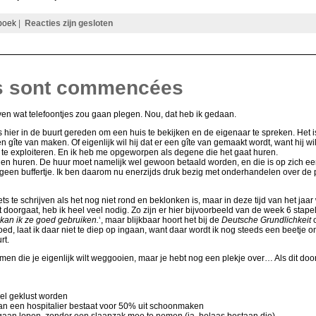
boek
|
Reacties zijn gesloten
ns sont commencées
ven wat telefoontjes zou gaan plegen. Nou, dat heb ik gedaan.
s hier in de buurt gereden om een huis te bekijken en de eigenaar te spreken. Het i
n gîte van maken. Of eigenlijk wil hij dat er een gîte van gemaakt wordt, want hij wil
e te exploiteren. En ik heb me opgeworpen als degene die het gaat huren.
len huren. De huur moet namelijk wel gewoon betaald worden, en die is op zich een s
een buffertje. Ik ben daarom nu enerzijds druk bezig met onderhandelen over de pri
iets te schrijven als het nog niet rond en beklonken is, maar in deze tijd van het j
it doorgaat, heb ik heel veel nodig. Zo zijn er hier bijvoorbeeld van de week 6 s
, kan ik ze goed gebruiken.
‘, maar blijkbaar hoort het bij de
Deutsche Grundlichkeit
o
oed, laat ik daar niet te diep op ingaan, want daar wordt ik nog steeds een beetje o
rt.
en die je eigenlijk wilt weggooien, maar je hebt nog een plekje over… Als dit doo
el geklust worden
n een hospitalier bestaat voor 50% uit schoonmaken