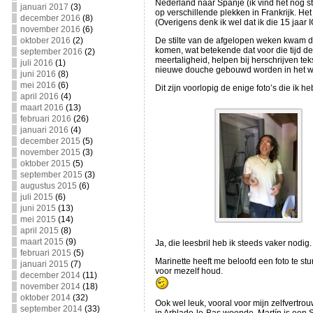
Nederland naar Spanje (ik vind het nog st
januari 2017
(3)
op verschillende plekken in Frankrijk. He
december 2016
(8)
(Overigens denk ik wel dat ik die 15 ja
november 2016
(6)
oktober 2016
(2)
De stilte van de afgelopen weken kwam do
komen, wat betekende dat voor die tijd d
september 2016
(2)
meertaligheid, helpen bij herschrijven tek
juli 2016
(1)
nieuwe douche gebouwd worden in het wash
juni 2016
(8)
mei 2016
(6)
Dit zijn voorlopig de enige foto’s die ik 
april 2016
(4)
maart 2016
(13)
februari 2016
(26)
januari 2016
(4)
december 2015
(5)
november 2015
(3)
oktober 2015
(5)
september 2015
(3)
augustus 2015
(6)
juli 2015
(6)
juni 2015
(13)
mei 2015
(14)
april 2015
(8)
maart 2015
(9)
Ja, die leesbril heb ik steeds vaker nodig.
februari 2015
(5)
Marinette heeft me beloofd een foto te stu
januari 2015
(7)
voor mezelf houd.
december 2014
(11)
november 2014
(18)
oktober 2014
(32)
Ook wel leuk, vooral voor mijn zelfvertrou
september 2014
(33)