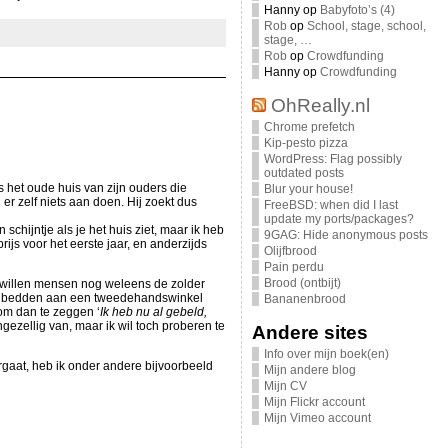
Hanny
op
Babyfoto’s (4)
Rob
op
School, stage, school,
stage, …
Rob
op
Crowdfunding
Hanny
op
Crowdfunding
OhReally.nl
Chrome prefetch
Kip-pesto pizza
WordPress: Flag possibly
outdated posts
s het oude huis van zijn ouders die
Blur your house!
 er zelf niets aan doen. Hij zoekt dus
FreeBSD: when did I last
update my ports/packages?
chijntje als je het huis ziet, maar ik heb
9GAG: Hide anonymous posts
js voor het eerste jaar, en anderzijds
Olijfbrood
Pain perdu
Brood (ontbijt)
aar willen mensen nog weleens de zolder
tapelbedden aan een tweedehandswinkel
Bananenbrood
m dan te zeggen ‘
Ik heb nu al gebeld,
ngezellig van, maar ik wil toch proberen te
Andere sites
Info over mijn boek(en)
rgaat, heb ik onder andere bijvoorbeeld
Mijn andere blog
Mijn CV
Mijn Flickr account
Mijn Vimeo account