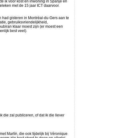
kte ik voor kost en inwoning in Spanje en
geleken met de 15 jaar ICT daarvoor.
n had gisteren in Montréal-du-Gers aan te
tie, gebruiksvriendelijkheid,
ubiran klaar moest zijn (er moest een
lijk best veel).
die zal publiceren, of dat ik die liever
t Martín, die ook tijdelijk bij Véronique