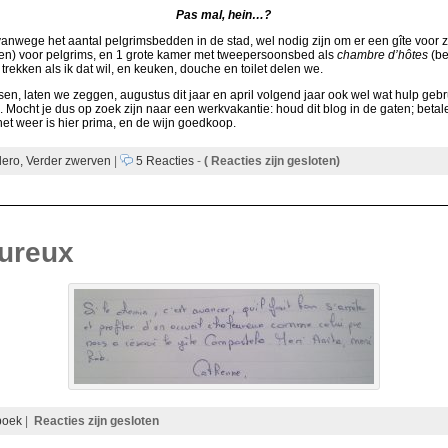
Pas mal, hein…?
anwege het aantal pelgrimsbedden in de stad, wel nodig zijn om er een gîte voor z
en) voor pelgrims, en 1 grote kamer met tweepersoonsbed als
chambre d’hôtes
(be
rekken als ik dat wil, en keuken, douche en toilet delen we.
ussen, laten we zeggen, augustus dit jaar en april volgend jaar ook wel wat hulp ge
ht je dus op zoek zijn naar een werkvakantie: houd dit blog in de gaten; betalen
et weer is hier prima, en de wijn goedkoop.
lero,
Verder zwerven
|
5 Reacties
-
(
Reacties zijn gesloten)
eureux
boek
|
Reacties zijn gesloten