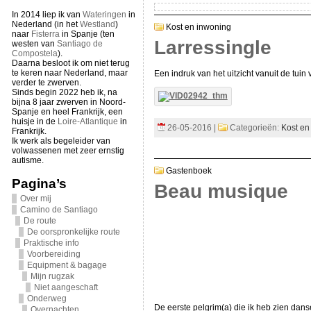
In 2014 liep ik van
Wateringen
in
Nederland (in het
Westland
)
Kost en inwoning
naar
Fisterra
in Spanje (ten
Larressingle
westen van
Santiago de
Compostela
).
Daarna besloot ik om niet terug
te keren naar Nederland, maar
Een indruk van het uitzicht vanuit de tuin
verder te zwerven.
Sinds begin 2022 heb ik, na
bijna 8 jaar zwerven in Noord-
Spanje en heel Frankrijk, een
huisje in de
Loire-Atlantique
in
26-05-2016 |
Categorieën:
Kost en
Frankrijk.
Ik werk als begeleider van
volwassenen met zeer ernstig
autisme.
Gastenboek
Pagina’s
Beau musique
Over mij
Camino de Santiago
De route
De oorspronkelijke route
Praktische info
Voorbereiding
Equipment & bagage
Mijn rugzak
Niet aangeschaft
Onderweg
De eerste pelgrim(a) die ik heb zien dans
Overnachten