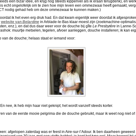
eeds een bizar idee, en krijg nog steeds kippenvel als ik eraan terugdenk), en wer
t is echt ongelofelijk om te zien hoe mijn leven een ommezwaai heeft gemaakt, ver
ar ICT nodig gehad heb om deze ommezwaai te kunnen maken.)
ordat ik het even erg druk had. En dat kwam eigenlijk weer doordat ik afgesproke
e
website van
Belardine
in Arblade-le-Bas klaar moest zijn (zoekmachine-optimalisa
sten, enz.), en dat dus daar weer voor de douche bij gîte
Le Presbytère
in Lanne-So
ok: muurtje metselen, tegelen, afvoer aanleggen, douche installeren; ik kan eigen
heb van de douche; helaas staat er iemand voor:
 En nee, ik heb mijn haar niet geknipt; het wordt vanzelf steeds korter.
ren van de eerste mooie pelgrima die de douche gebruikt, maar ik weet nog niet of ik 
wen: afgelopen zaterdag was er feest in Aire-sur-l’Adour. Ik ben daarheen geweest me