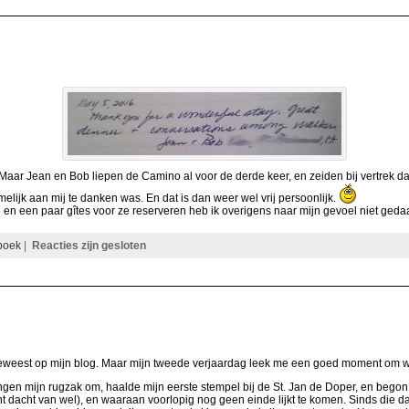
. Maar Jean en Bob liepen de Camino al voor de derde keer, en zeiden bij vertrek da
elijk aan mij te danken was. En dat is dan weer wel vrij persoonlijk.
en een paar gîtes voor ze reserveren heb ik overigens naar mijn gevoel niet ged
boek
|
Reacties zijn gesloten
til geweest op mijn blog. Maar mijn tweede verjaardag leek me een goed moment om 
ingen mijn rugzak om, haalde mijn eerste stempel bij de St. Jan de Doper, en bego
 dacht van wel), en waaraan voorlopig nog geen einde lijkt te komen. Sinds die da