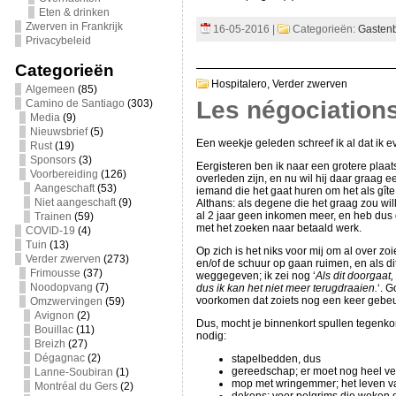
Eten & drinken
Zwerven in Frankrijk
16-05-2016 |
Categorieën:
Gasten
Privacybeleid
Categorieën
Hospitalero,
Verder zwerven
Algemeen
(85)
Les négociatio
Camino de Santiago
(303)
Media
(9)
Nieuwsbrief
(5)
Een weekje geleden schreef ik al dat ik e
Rust
(19)
Sponsors
(3)
Eergisteren ben ik naar een grotere plaat
Voorbereiding
(126)
overleden zijn, en nu wil hij daar graag ee
Aangeschaft
(53)
iemand die het gaat huren om het als gît
Niet aangeschaft
(9)
Althans: als degene die het graag zou wil
al 2 jaar geen inkomen meer, en heb dus g
Trainen
(59)
met het zoeken naar betaald werk.
COVID-19
(4)
Tuin
(13)
Op zich is het niks voor mij om al over zo
Verder zwerven
(273)
en/of de schuur op gaan ruimen, en als d
Frimousse
(37)
weggegeven; ik zei nog ‘
Als dit doorgaat
Noodopvang
(7)
dus ik kan het niet meer terugdraaien.
‘. G
voorkomen dat zoiets nog een keer gebeu
Omzwervingen
(59)
Avignon
(2)
Dus, mocht je binnenkort spullen tegenkom
Bouillac
(11)
nodig:
Breizh
(27)
Dégagnac
(2)
stapelbedden, dus
gereedschap; er moet nog heel ve
Lanne-Soubiran
(1)
mop met wringemmer; het leven va
Montréal du Gers
(2)