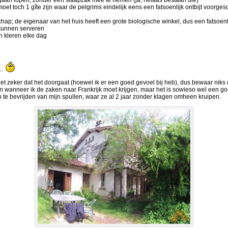
gaan lopen, zonder een slaapzak mee te nemen (ja, helaas bestaan die)
t toch 1 gîte zijn waar de pelgrims eindelijk eens een fatsoenlijk ontbijt voorgesch
; de eigenaar van het huis heeft een grote biologische winkel, dus een fatsoenli
 kunnen serveren
 kleren elke dag
g…
t zeker dat het doorgaat (hoewel ik er een goed gevoel bij heb), dus bewaar niks d
wanneer ik de zaken naar Frankrijk moet krijgen, maar het is sowieso wel een goed 
 te bevrijden van mijn spullen, waar ze al 2 jaar zonder klagen omheen kruipen.