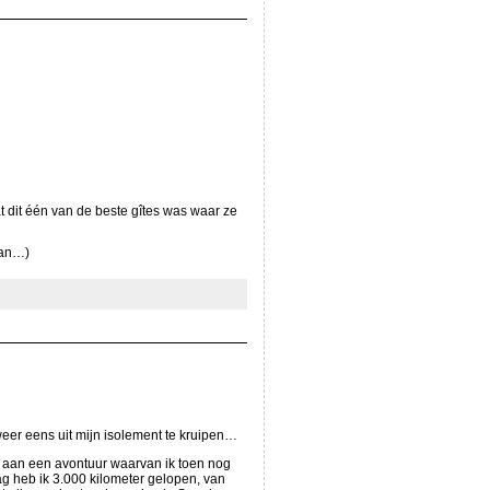
t dit één van de beste gîtes was waar ze
aan…)
weer eens uit mijn isolement te kruipen…
n aan een avontuur waarvan ik toen nog
g heb ik 3.000 kilometer gelopen, van