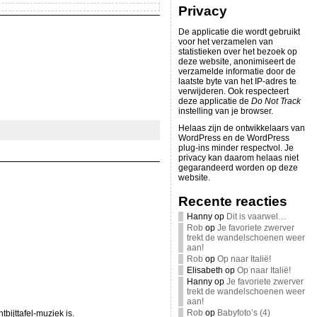
Privacy
De applicatie die wordt gebruikt
voor het verzamelen van
statistieken over het bezoek op
deze website, anonimiseert de
verzamelde informatie door de
laatste byte van het IP-adres te
verwijderen. Ook respecteert
deze applicatie de
Do Not Track
instelling van je browser.
Helaas zijn de ontwikkelaars van
WordPress en de WordPress
plug-ins minder respectvol. Je
privacy kan daarom helaas niet
gegarandeerd worden op deze
website.
Recente reacties
Hanny
op
Dit is vaarwel…
Rob
op
Je favoriete zwerver
trekt de wandelschoenen weer
aan!
Rob
op
Op naar Italië!
Elisabeth
op
Op naar Italië!
Hanny
op
Je favoriete zwerver
trekt de wandelschoenen weer
aan!
Rob
op
Babyfoto’s (4)
bijttafel-muziek is.