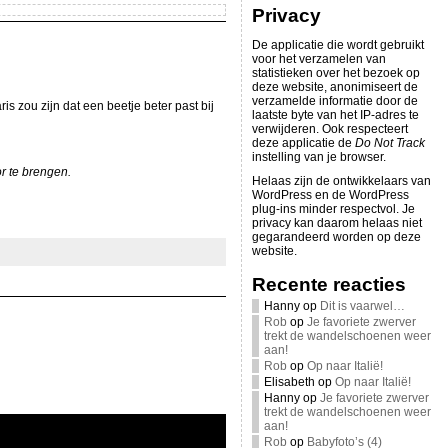
Privacy
De applicatie die wordt gebruikt
voor het verzamelen van
statistieken over het bezoek op
deze website, anonimiseert de
verzamelde informatie door de
s zou zijn dat een beetje beter past bij
laatste byte van het IP-adres te
verwijderen. Ook respecteert
deze applicatie de
Do Not Track
instelling van je browser.
r te brengen.
Helaas zijn de ontwikkelaars van
WordPress en de WordPress
plug-ins minder respectvol. Je
privacy kan daarom helaas niet
gegarandeerd worden op deze
website.
Recente reacties
Hanny
op
Dit is vaarwel…
Rob
op
Je favoriete zwerver
trekt de wandelschoenen weer
aan!
Rob
op
Op naar Italië!
Elisabeth
op
Op naar Italië!
Hanny
op
Je favoriete zwerver
trekt de wandelschoenen weer
aan!
Rob
op
Babyfoto’s (4)