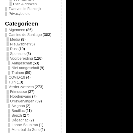
Eten & drinken
Zwerven in Frankrijk
Privacybeleid
Categorieën
Algemeen
(85)
Camino de Santiago
(303)
Media
(9)
Nieuwsbrief
(5)
Rust
(19)
Sponsors
(3)
Voorbereiding
(126)
Aangeschaft
(53)
Niet aangeschaft
(9)
Trainen
(59)
COVID-19
(4)
Tuin
(13)
Verder zwerven
(273)
Frimousse
(37)
Noodopvang
(7)
Omzwervingen
(59)
Avignon
(2)
Bouillac
(11)
Breizh
(27)
Dégagnac
(2)
Lanne-Soubiran
(1)
Montréal du Gers
(2)