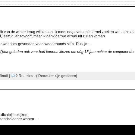
k van de winter terug wil komen. Ik moet nog even op internet zoeken wat een salari
, leeftijd, enzovoort, maar ik denk dat we er wel uit zullen komen.
aar websites gevonden voor tweedehands ski’s. Dus, ja…
lf jaar geleden ook voor had kunnen kiezen om nòg 15 jaar achter de computer doo
Skadi
|
2 Reacties
-
(
Reacties zijn gesloten)
0
ichtbij bekijken.
ie bescheidener wonen…