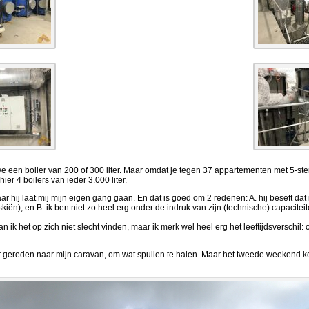
e een boiler van 200 of 300 liter. Maar omdat je tegen 37 appartementen met 5-ste
ier 4 boilers van ieder 3.000 liter.
r hij laat mij mijn eigen gang gaan. En dat is goed om 2 redenen: A. hij beseft dat
skiën); en B. ik ben niet zo heel erg onder de indruk van zijn (technische) capaciteite
n ik het op zich niet slecht vinden, maar ik merk wel heel erg het leeftijdsverschil: 
gereden naar mijn caravan, om wat spullen te halen. Maar het tweede weekend kon