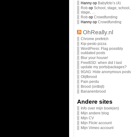
Hanny
op
Babyfoto’s (4)
Rob
op
School, stage, school,
stage, …
Rob
op
Crowdfunding
Hanny
op
Crowdfunding
OhReally.nl
Chrome prefetch
Kip-pesto pizza
WordPress: Flag possibly
outdated posts
Blur your house!
FreeBSD: when did I last
update my ports/packages?
9GAG: Hide anonymous posts
Olijfbrood
Pain perdu
Brood (ontbijt)
Bananenbrood
Andere sites
Info over mijn boek(en)
Mijn andere blog
Mijn CV
Mijn Flickr account
Mijn Vimeo account