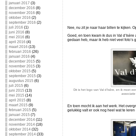
januari 2017
(3)
december 2016
(8)
november 2016
(6)
oktober 2016
(2)
september 2016
(2)
juli 2016
(1)
Nee, nu zit je naar haar billen te kijken.
juni 2016
(8)
Goed, en toen kwam ik dus in Val d’Isère 
mei 2016
(6)
gedaan heb, maar ik heb niet veel foto’s 
april 2016
(4)
maart 2016
(13)
februari 2016
(26)
januari 2016
(4)
december 2015
(5)
november 2015
(3)
oktober 2015
(5)
september 2015
(3)
augustus 2015
(6)
juli 2015
(6)
Dit is het logo van Val d’Isère, en ik moet e
juni 2015
(13)
associati
mei 2015
(14)
april 2015
(8)
maart 2015
(9)
En toen mocht ik aan het werk. Het overgr
februari 2015
(5)
gelukkig valt er ook nog heel wat te le
januari 2015
(7)
december 2014
(11)
november 2014
(18)
oktober 2014
(32)
september 2014
(33)