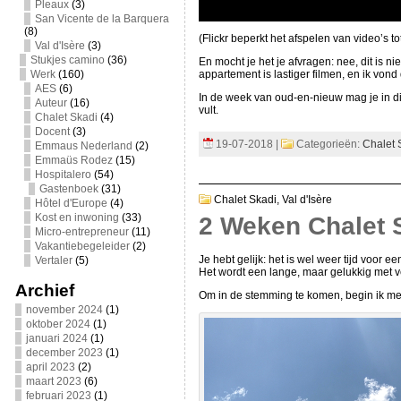
Pleaux
(3)
San Vicente de la Barquera
(8)
(Flickr beperkt het afspelen van video’s t
Val d'Isère
(3)
Stukjes camino
(36)
En mocht je het je afvragen: nee, dit is 
Werk
(160)
appartement is lastiger filmen, en ik vond
AES
(6)
In de week van oud-en-nieuw mag je in dit
Auteur
(16)
vult.
Chalet Skadi
(4)
Docent
(3)
19-07-2018 |
Categorieën:
Chalet 
Emmaus Nederland
(2)
Emmaüs Rodez
(15)
Hospitalero
(54)
Gastenboek
(31)
Chalet Skadi,
Val d'Isère
Hôtel d'Europe
(4)
Kost en inwoning
(33)
2 Weken Chalet 
Micro-entrepreneur
(11)
Vakantiebegeleider
(2)
Je hebt gelijk: het is wel weer tijd voor e
Vertaler
(5)
Het wordt een lange, maar gelukkig met 
Archief
Om in de stemming te komen, begin ik met 
november 2024
(1)
oktober 2024
(1)
januari 2024
(1)
december 2023
(1)
april 2023
(2)
maart 2023
(6)
februari 2023
(1)