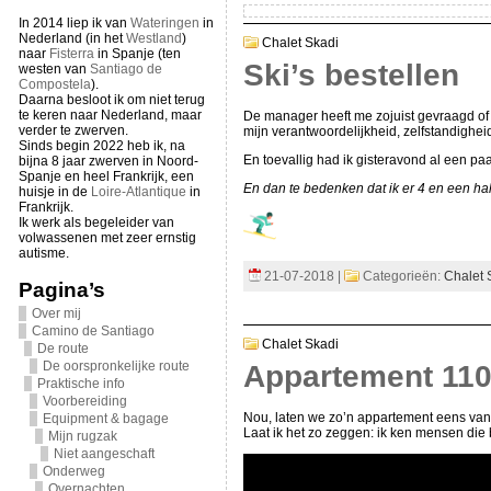
In 2014 liep ik van
Wateringen
in
Nederland (in het
Westland
)
Chalet Skadi
naar
Fisterra
in Spanje (ten
Ski’s bestellen
westen van
Santiago de
Compostela
).
Daarna besloot ik om niet terug
te keren naar Nederland, maar
De manager heeft me zojuist gevraagd of i
verder te zwerven.
mijn verantwoordelijkheid, zelfstandigheid
Sinds begin 2022 heb ik, na
En toevallig had ik gisteravond al een p
bijna 8 jaar zwerven in Noord-
Spanje en heel Frankrijk, een
En dan te bedenken dat ik er 4 en een ha
huisje in de
Loire-Atlantique
in
Frankrijk.
Ik werk als begeleider van
volwassenen met zeer ernstig
autisme.
21-07-2018 |
Categorieën:
Chalet 
Pagina’s
Over mij
Camino de Santiago
Chalet Skadi
De route
De oorspronkelijke route
Appartement 11
Praktische info
Voorbereiding
Nou, laten we zo’n appartement eens van d
Equipment & bagage
Laat ik het zo zeggen: ik ken mensen d
Mijn rugzak
Niet aangeschaft
Onderweg
Overnachten