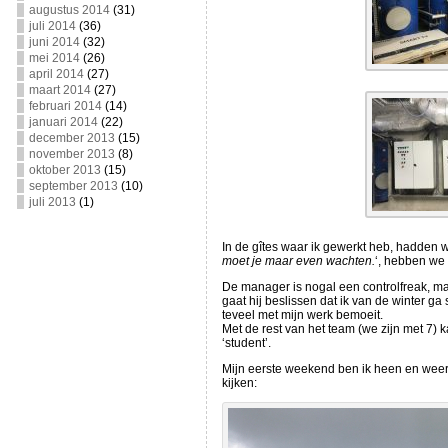
augustus 2014
(31)
juli 2014
(36)
juni 2014
(32)
mei 2014
(26)
april 2014
(27)
maart 2014
(27)
februari 2014
(14)
januari 2014
(22)
december 2013
(15)
november 2013
(8)
oktober 2013
(15)
september 2013
(10)
juli 2013
(1)
In de gîtes waar ik gewerkt heb, hadden w
moet je maar even wachten.
‘, hebben we h
De manager is nogal een controlfreak, maa
gaat hij beslissen dat ik van de winter ga 
teveel met mijn werk bemoeit.
Met de rest van het team (we zijn met 7) ka
‘student’.
Mijn eerste weekend ben ik heen en weer 
kijken: