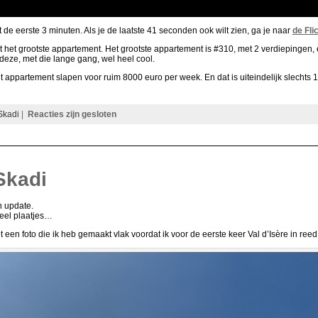
ot de eerste 3 minuten. Als je de laatste 41 seconden ook wilt zien, ga je naar
de Fli
niet het grootste appartement. Het grootste appartement is #310, met 2 verdiepingen
 deze, met die lange gang, wel heel cool.
 appartement slapen voor ruim 8000 euro per week. En dat is uiteindelijk slechts 
Skadi
|
Reacties zijn gesloten
Skadi
en update.
veel plaatjes…
een foto die ik heb gemaakt vlak voordat ik voor de eerste keer Val d’Isère in reed