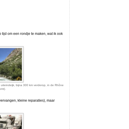
p tijd om een rondje te maken, wat ik ook
n uiteindeijk, bijna 300 km verderop, in de Rhône
omt).
vervangen, kleine reparaties), maar