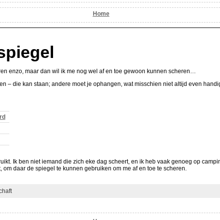
Home
spiegel
ren enzo, maar dan wil ik me nog wel af en toe gewoon kunnen scheren…
nden – die kan staan; andere moet je ophangen, wat misschien niet altijd even handig
rd
ebruikt. Ik ben niet iemand die zich eke dag scheert, en ik heb vaak genoeg op campin
t, om daar de spiegel te kunnen gebruiken om me af en toe te scheren.
haft