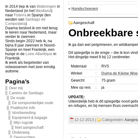
In 2014 liep ik van
Wateringen
in
«
Handschoenen
Nederland (in het
Westland
)
naar
Fisterra
in Spanje (ten
westen van
Santiago de
Aangeschaft
Compostela
).
Daarna besloot ik om niet terug
Onbreekbare 
te keren naar Nederland, maar
verder te zwerven.
Sinds begin 2022 heb ik, na
Ik ga dan wel pelgrimeren, en wildkampe
bijna 8 jaar zwerven in Noord-
Spanje en heel Frankrijk, een
Dit spiegeltje is de enige – die ik kon vi
huisje in de
Loire-Atlantique
in
Het dingetje meet 9 bij 12 centimeter.
Frankrijk.
Ik werk als begeleider van
Materiaal
:
RVS
volwassenen met zeer ernstig
autisme.
Winkel
:
Dump de Kleine Woe
Pagina’s
Gewicht
:
75 gram
Mee op reis
:
ja
Over mij
Camino de Santiago
UPDATE:
De route
Uiteindelijk heb ik dit spiegeltje nooit g
De oorspronkelijke route
en refuges, en bij mensen thuis overnach
Praktische info
Voorbereiding
Equipment & bagage
12-12-2013 |
Categorieën:
Aangesc
Mijn rugzak
Niet aangeschaft
Onderweg
Overnachten