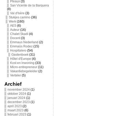
Pleaux
(3)
San Vicente de la Barquera
(8)
Val d'Isère
(3)
Stukjes camino
(36)
Werk
(160)
AES
(6)
Auteur
(16)
Chalet Skadi
(4)
Docent
(3)
Emmaus Nederland
(2)
Emmaüs Rodez
(15)
Hospitalero
(54)
Gastenboek
(31)
Hôtel d'Europe
(4)
Kost en inwoning
(33)
Micro-entrepreneur
(11)
Vakantiebegeleider
(2)
Vertaler
(5)
Archief
november 2024
(1)
oktober 2024
(1)
januari 2024
(1)
december 2023
(1)
april 2023
(2)
maart 2023
(6)
februari 2023
(1)