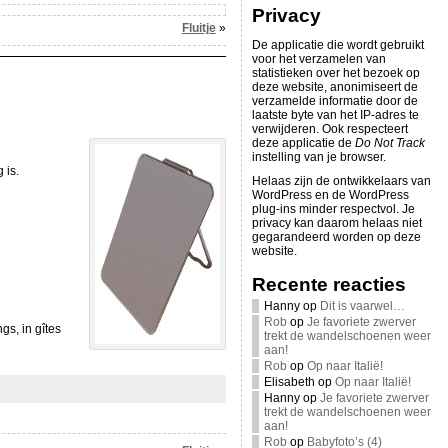
Privacy
Fluitje
»
De applicatie die wordt gebruikt
voor het verzamelen van
statistieken over het bezoek op
deze website, anonimiseert de
verzamelde informatie door de
laatste byte van het IP-adres te
verwijderen. Ook respecteert
deze applicatie de
Do Not Track
instelling van je browser.
 is.
Helaas zijn de ontwikkelaars van
WordPress en de WordPress
plug-ins minder respectvol. Je
privacy kan daarom helaas niet
gegarandeerd worden op deze
website.
Recente reacties
Hanny
op
Dit is vaarwel…
Rob
op
Je favoriete zwerver
gs, in gîtes
trekt de wandelschoenen weer
aan!
Rob
op
Op naar Italië!
Elisabeth
op
Op naar Italië!
Hanny
op
Je favoriete zwerver
trekt de wandelschoenen weer
aan!
Rob
op
Babyfoto’s (4)