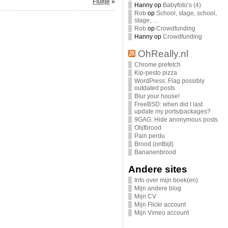
Fluitje
»
Hanny
op
Babyfoto’s (4)
Rob
op
School, stage, school,
stage, …
Rob
op
Crowdfunding
Hanny
op
Crowdfunding
OhReally.nl
Chrome prefetch
Kip-pesto pizza
WordPress: Flag possibly
outdated posts
Blur your house!
FreeBSD: when did I last
update my ports/packages?
9GAG: Hide anonymous posts
Olijfbrood
Pain perdu
Brood (ontbijt)
Bananenbrood
Andere sites
Info over mijn boek(en)
Mijn andere blog
Mijn CV
Mijn Flickr account
Mijn Vimeo account