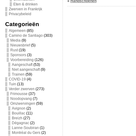
«
Handschoenen
Eten & drinken
Zwerven in Frankrijk
Privacybeleid
Categorieën
Algemeen
(85)
Camino de Santiago
(303)
Media
(9)
Nieuwsbrief
(5)
Rust
(19)
Sponsors
(3)
Voorbereiding
(126)
Aangeschaft
(53)
Niet aangeschaft
(9)
Trainen
(59)
COVID-19
(4)
Tuin
(13)
Verder zwerven
(273)
Frimousse
(37)
Noodopvang
(7)
Omzwervingen
(59)
Avignon
(2)
Bouillac
(11)
Breizh
(27)
Dégagnac
(2)
Lanne-Soubiran
(1)
Montréal du Gers
(2)