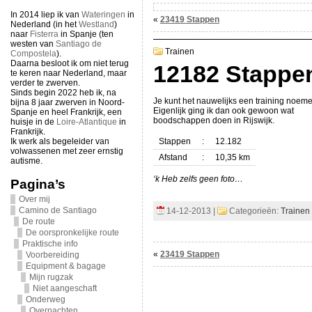
In 2014 liep ik van
Wateringen
in
«
23419 Stappen
Nederland (in het
Westland
)
naar
Fisterra
in Spanje (ten
westen van
Santiago de
Trainen
Compostela
).
Daarna besloot ik om niet terug
12182 Stappe
te keren naar Nederland, maar
verder te zwerven.
Sinds begin 2022 heb ik, na
Je kunt het nauwelijks een training noeme
bijna 8 jaar zwerven in Noord-
Eigenlijk ging ik dan ook gewoon wat
Spanje en heel Frankrijk, een
boodschappen doen in Rijswijk.
huisje in de
Loire-Atlantique
in
Frankrijk.
Ik werk als begeleider van
Stappen
:
12.182
volwassenen met zeer ernstig
Afstand
:
10,35 km
autisme.
‘k Heb zelfs geen foto…
Pagina’s
Over mij
Camino de Santiago
14-12-2013 |
Categorieën:
Trainen
De route
De oorspronkelijke route
Praktische info
«
23419 Stappen
Voorbereiding
Equipment & bagage
Mijn rugzak
Niet aangeschaft
Onderweg
Overnachten