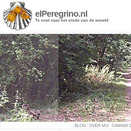
elPeregrino.nl
Te voet naar het einde van de wereld
BLOG
OVER MIJ
CAMINO 