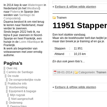
In 2014 liep ik van
Wateringen
in
«
Eetbare & giftige wilde planten
Nederland (in het
Westland
)
naar
Fisterra
in Spanje (ten
westen van
Santiago de
Trainen
Compostela
).
Daarna besloot ik om niet terug
11951 Stappe
te keren naar Nederland, maar
verder te zwerven.
Sinds begin 2022 heb ik, na
Een kort stukkie vandaag.
bijna 8 jaar zwerven in Noord-
Maar als de boekhouder belt dan twijfel je 
Spanje en heel Frankrijk, een
maar dan breek je je training af en ga je.
huisje in de
Loire-Atlantique
in
Frankrijk.
Ik werk als begeleider van
Stappen
:
11.951
volwassenen met zeer ernstig
Afstand
:
10,15 km
autisme.
En dus ook geen foto’s…
Pagina’s
Over mij
Camino de Santiago
08-01-2014 |
Categorieën:
Trainen
De route
De oorspronkelijke route
Praktische info
«
Eetbare & giftige wilde planten
Voorbereiding
Equipment & bagage
Mijn rugzak
Niet aangeschaft
Onderweg
Overnachten