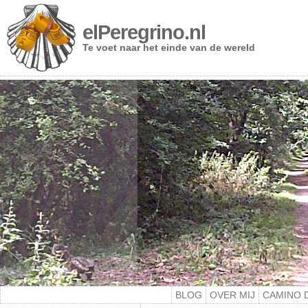
elPeregrino.nl
Te voet naar het einde van de wereld
BLOG
OVER MIJ
CAMINO 