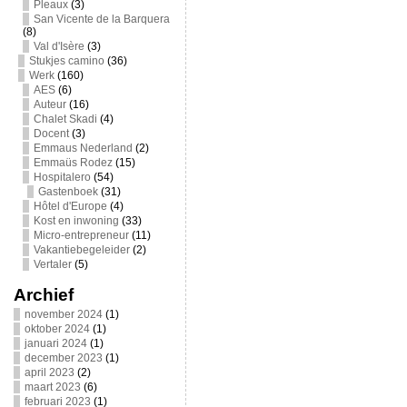
Pleaux
(3)
San Vicente de la Barquera
(8)
Val d'Isère
(3)
Stukjes camino
(36)
Werk
(160)
AES
(6)
Auteur
(16)
Chalet Skadi
(4)
Docent
(3)
Emmaus Nederland
(2)
Emmaüs Rodez
(15)
Hospitalero
(54)
Gastenboek
(31)
Hôtel d'Europe
(4)
Kost en inwoning
(33)
Micro-entrepreneur
(11)
Vakantiebegeleider
(2)
Vertaler
(5)
Archief
november 2024
(1)
oktober 2024
(1)
januari 2024
(1)
december 2023
(1)
april 2023
(2)
maart 2023
(6)
februari 2023
(1)