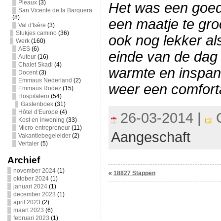
Pleaux
(3)
Het was een goed
San Vicente de la Barquera
(8)
een maatje te gro
Val d'Isère
(3)
Stukjes camino
(36)
ook nog lekker al
Werk
(160)
AES
(6)
einde van de dag 
Auteur
(16)
Chalet Skadi
(4)
warmte en inspan
Docent
(3)
Emmaus Nederland
(2)
weer een comfort
Emmaüs Rodez
(15)
Hospitalero
(54)
Gastenboek
(31)
Hôtel d'Europe
(4)
26-03-2014 |
C
Kost en inwoning
(33)
Micro-entrepreneur
(11)
Aangeschaft
Vakantiebegeleider
(2)
Vertaler
(5)
Archief
november 2024
(1)
«
18827 Stappen
oktober 2024
(1)
januari 2024
(1)
december 2023
(1)
april 2023
(2)
maart 2023
(6)
februari 2023
(1)