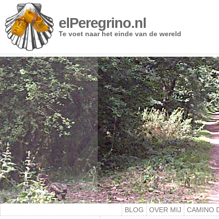
elPeregrino.nl
Te voet naar het einde van de wereld
BLOG
OVER MIJ
CAMINO 