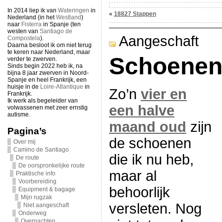
In 2014 liep ik van
Wateringen
in
«
18827 Stappen
Nederland (in het
Westland
)
naar
Fisterra
in Spanje (ten
westen van
Santiago de
Aangeschaft
Compostela
).
Daarna besloot ik om niet terug
te keren naar Nederland, maar
Schoene
verder te zwerven.
Sinds begin 2022 heb ik, na
bijna 8 jaar zwerven in Noord-
Spanje en heel Frankrijk, een
huisje in de
Loire-Atlantique
in
Zo’n
vier en
Frankrijk.
Ik werk als begeleider van
een halve
volwassenen met zeer ernstig
autisme.
maand oud
zijn
Pagina’s
de schoenen
Over mij
Camino de Santiago
die ik nu heb,
De route
De oorspronkelijke route
maar al
Praktische info
Voorbereiding
behoorlijk
Equipment & bagage
Mijn rugzak
versleten. Nog
Niet aangeschaft
Onderweg
Overnachten