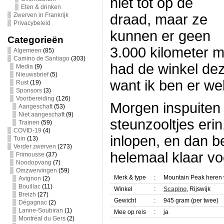
niet tot op de
Eten & drinken
Zwerven in Frankrijk
draad, maar ze
Privacybeleid
kunnen er geen
Categorieën
3.000 kilometer m
Algemeen
(85)
Camino de Santiago
(303)
had de winkel de
Media
(9)
Nieuwsbrief
(5)
want ik ben er we
Rust
(19)
Sponsors
(3)
Voorbereiding
(126)
Morgen inspuiten 
Aangeschaft
(53)
Niet aangeschaft
(9)
steunzooltjes eri
Trainen
(59)
COVID-19
(4)
inlopen, en dan b
Tuin
(13)
Verder zwerven
(273)
helemaal klaar vo
Frimousse
(37)
Noodopvang
(7)
Omzwervingen
(59)
Merk & type
:
Mountain Peak heren
Avignon
(2)
Bouillac
(11)
Winkel
:
Scapino
, Rijswijk
Breizh
(27)
Gewicht
:
945 gram (per twee)
Dégagnac
(2)
Lanne-Soubiran
(1)
Mee op reis
:
ja
Montréal du Gers
(2)