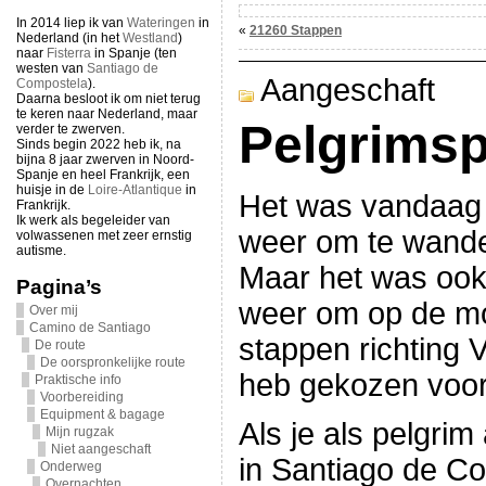
In 2014 liep ik van
Wateringen
in
«
21260 Stappen
Nederland (in het
Westland
)
naar
Fisterra
in Spanje (ten
westen van
Santiago de
Aangeschaft
Compostela
).
Daarna besloot ik om niet terug
te keren naar Nederland, maar
Pelgrims
verder te zwerven.
Sinds begin 2022 heb ik, na
bijna 8 jaar zwerven in Noord-
Spanje en heel Frankrijk, een
huisje in de
Loire-Atlantique
in
Het was vandaag 
Frankrijk.
Ik werk als begeleider van
weer om te wande
volwassenen met zeer ernstig
autisme.
Maar het was ook 
Pagina’s
weer om op de mo
Over mij
Camino de Santiago
stappen richting 
De route
De oorspronkelijke route
heb gekozen voor 
Praktische info
Voorbereiding
Equipment & bagage
Als je als pelgri
Mijn rugzak
Niet aangeschaft
in Santiago de C
Onderweg
Overnachten