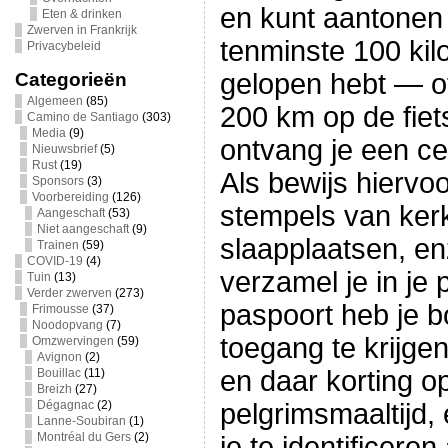
en kunt aantonen 
Eten & drinken
Zwerven in Frankrijk
tenminste 100 kil
Privacybeleid
gelopen hebt — of
Categorieën
Algemeen
(85)
200 km op de fie
Camino de Santiago
(303)
Media
(9)
ontvang je een cer
Nieuwsbrief
(5)
Rust
(19)
Als bewijs hiervo
Sponsors
(3)
Voorbereiding
(126)
stempels van ker
Aangeschaft
(53)
Niet aangeschaft
(9)
slaapplaatsen, e
Trainen
(59)
COVID-19
(4)
verzamel je in je 
Tuin
(13)
Verder zwerven
(273)
paspoort heb je 
Frimousse
(37)
Noodopvang
(7)
toegang te krijgen
Omzwervingen
(59)
Avignon
(2)
en daar korting o
Bouillac
(11)
Breizh
(27)
Dégagnac
(2)
pelgrimsmaaltijd,
Lanne-Soubiran
(1)
Montréal du Gers
(2)
je te identificeren