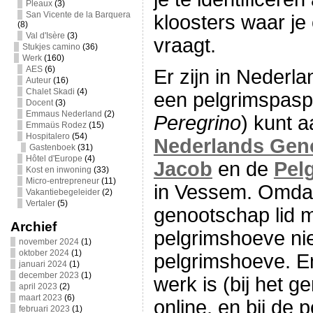
Pleaux
(3)
San Vicente de la Barquera
kloosters waar j
(8)
Val d'Isère
(3)
vraagt.
Stukjes camino
(36)
Werk
(160)
AES
(6)
Er zijn in Nederla
Auteur
(16)
Chalet Skadi
(4)
een pelgrimspasp
Docent
(3)
Emmaus Nederland
(2)
Peregrino
) kunt a
Emmaüs Rodez
(15)
Hospitalero
(54)
Nederlands Gen
Gastenboek
(31)
Hôtel d'Europe
(4)
Jacob
en de
Pel
Kost en inwoning
(33)
Micro-entrepreneur
(11)
in Vessem. Omdat
Vakantiebegeleider
(2)
Vertaler
(5)
genootschap lid m
Archief
pelgrimshoeve nie
november 2024
(1)
oktober 2024
(1)
pelgrimshoeve. E
januari 2024
(1)
december 2023
(1)
werk is (bij het g
april 2023
(2)
maart 2023
(6)
online, en bij de
februari 2023
(1)