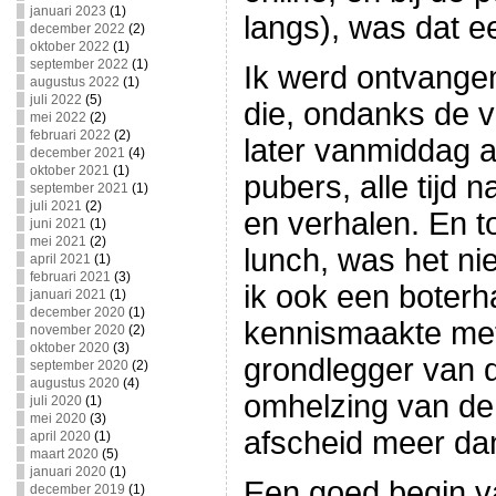
januari 2023
(1)
langs), was dat e
december 2022
(2)
oktober 2022
(1)
september 2022
(1)
Ik werd ontvange
augustus 2022
(1)
juli 2022
(5)
die, ondanks de 
mei 2022
(2)
februari 2022
(2)
later vanmiddag a
december 2021
(4)
oktober 2021
(1)
pubers, alle tijd 
september 2021
(1)
juli 2021
(2)
en verhalen. En t
juni 2021
(1)
mei 2021
(2)
lunch, was het ni
april 2021
(1)
februari 2021
(3)
ik ook een boterh
januari 2021
(1)
december 2020
(1)
kennismaakte met
november 2020
(2)
oktober 2020
(3)
grondlegger van 
september 2020
(2)
augustus 2020
(4)
omhelzing van d
juli 2020
(1)
mei 2020
(3)
afscheid meer da
april 2020
(1)
maart 2020
(5)
januari 2020
(1)
Een goed begin v
december 2019
(1)