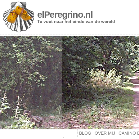
elPeregrino.nl
Te voet naar het einde van de wereld
BLOG
OVER MIJ
CAMINO 