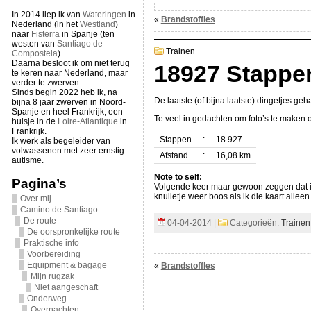
In 2014 liep ik van
Wateringen
in
«
Brandstoffles
Nederland (in het
Westland
)
naar
Fisterra
in Spanje (ten
westen van
Santiago de
Trainen
Compostela
).
Daarna besloot ik om niet terug
18927 Stappe
te keren naar Nederland, maar
verder te zwerven.
Sinds begin 2022 heb ik, na
De laatste (of bijna laatste) dingetjes geh
bijna 8 jaar zwerven in Noord-
Spanje en heel Frankrijk, een
Te veel in gedachten om foto’s te maken
huisje in de
Loire-Atlantique
in
Frankrijk.
Stappen
:
18.927
Ik werk als begeleider van
volwassenen met zeer ernstig
Afstand
:
16,08 km
autisme.
Note to self:
Pagina’s
Volgende keer maar gewoon zeggen dat 
knulletje weer boos als ik die kaart alleen
Over mij
Camino de Santiago
De route
04-04-2014 |
Categorieën:
Trainen
De oorspronkelijke route
Praktische info
Voorbereiding
Equipment & bagage
«
Brandstoffles
Mijn rugzak
Niet aangeschaft
Onderweg
Overnachten