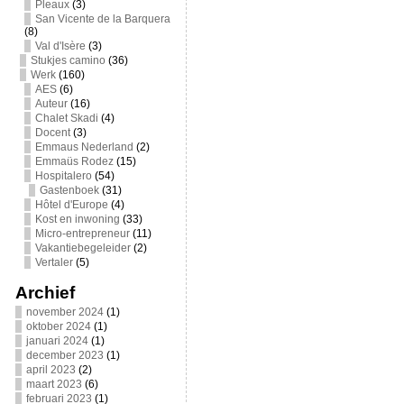
Pleaux
(3)
San Vicente de la Barquera
(8)
Val d'Isère
(3)
Stukjes camino
(36)
Werk
(160)
AES
(6)
Auteur
(16)
Chalet Skadi
(4)
Docent
(3)
Emmaus Nederland
(2)
Emmaüs Rodez
(15)
Hospitalero
(54)
Gastenboek
(31)
Hôtel d'Europe
(4)
Kost en inwoning
(33)
Micro-entrepreneur
(11)
Vakantiebegeleider
(2)
Vertaler
(5)
Archief
november 2024
(1)
oktober 2024
(1)
januari 2024
(1)
december 2023
(1)
april 2023
(2)
maart 2023
(6)
februari 2023
(1)