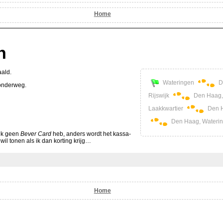
Home
n
aald.
Wateringen
D
 onderweg.
Rijswijk
Den Haag,
Laakkwartier
Den H
Den Haag, Waterin
ik geen
Bever Card
heb, anders wordt het kassa-
 wil tonen als ik dan korting krijg…
Home