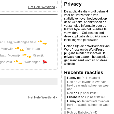
Privacy
Het Hele Westland
»
De applicatie die wordt gebruikt
voor het verzamelen van
statistieken over het bezoek op
deze website, anonimiseert de
verzamelde informatie door de
laatste byte van het IP-adres te
verwijderen. Ook respecteert
deze applicatie de
Do Not Track
instelling van je browser.
en Haag, Wateringse Veld
Helaas zijn de ontwikkelaars van
 Moerwijk
Den Haag,
WordPress en de WordPress
plug-ins minder respectvol. Je
aag, Moerwijk
Rijswijk
privacy kan daarom helaas niet
gegarandeerd worden op deze
gse Veld
Wateringen
website.
Recente reacties
Hanny
op
Dit is vaarwel…
Rob
op
Je favoriete zwerver
trekt de wandelschoenen weer
aan!
Rob
op
Op naar Italië!
Elisabeth
op
Op naar Italië!
Het Hele Westland
»
Hanny
op
Je favoriete zwerver
trekt de wandelschoenen weer
aan!
Rob
op
Babyfoto’s (4)