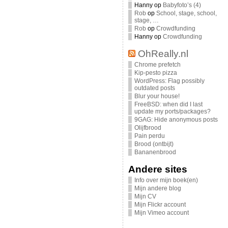
Hanny
op
Babyfoto’s (4)
Rob
op
School, stage, school,
stage, …
Rob
op
Crowdfunding
Hanny
op
Crowdfunding
OhReally.nl
Chrome prefetch
Kip-pesto pizza
WordPress: Flag possibly
outdated posts
Blur your house!
FreeBSD: when did I last
update my ports/packages?
9GAG: Hide anonymous posts
Olijfbrood
Pain perdu
Brood (ontbijt)
Bananenbrood
Andere sites
Info over mijn boek(en)
Mijn andere blog
Mijn CV
Mijn Flickr account
Mijn Vimeo account