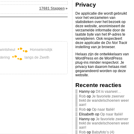
Privacy
17681 Stappen
»
De applicatie die wordt gebruikt
voor het verzamelen van
statistieken over het bezoek op
deze website, anonimiseert de
verzamelde informatie door de
laatste byte van het IP-adres te
verwijderen. Ook respecteert
deze applicatie de
Do Not Track
instelling van je browser.
wintsheul
Honselersdijk
Helaas zijn de ontwikkelaars van
tering
langs de Zweth
WordPress en de WordPress
plug-ins minder respectvol. Je
privacy kan daarom helaas niet
gegarandeerd worden op deze
website.
Recente reacties
Hanny
op
Dit is vaarwel…
Rob
op
Je favoriete zwerver
trekt de wandelschoenen weer
aan!
Rob
op
Op naar Italië!
Elisabeth
op
Op naar Italië!
Hanny
op
Je favoriete zwerver
trekt de wandelschoenen weer
aan!
Rob
op
Babyfoto’s (4)