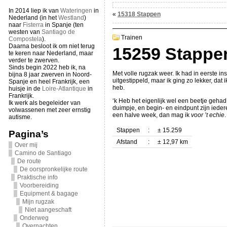
In 2014 liep ik van
Wateringen
in
«
15318 Stappen
Nederland (in het
Westland
)
naar
Fisterra
in Spanje (ten
westen van
Santiago de
Trainen
Compostela
).
Daarna besloot ik om niet terug
15259 Stappe
te keren naar Nederland, maar
verder te zwerven.
Sinds begin 2022 heb ik, na
Met volle rugzak weer. Ik had in eerste in
bijna 8 jaar zwerven in Noord-
uitgestippeld, maar ik ging zo lekker, dat
Spanje en heel Frankrijk, een
heb.
huisje in de
Loire-Atlantique
in
Frankrijk.
‘k Heb het eigenlijk wel een beetje geha
Ik werk als begeleider van
duimpje, en begin- en eindpunt zijn ieder
volwassenen met zeer ernstig
een halve week, dan mag ik
voor ’t echie
.
autisme.
Stappen
:
± 15.259
Pagina’s
Afstand
:
± 12,97 km
Over mij
Camino de Santiago
De route
De oorspronkelijke route
Praktische info
Voorbereiding
Equipment & bagage
Mijn rugzak
Niet aangeschaft
Onderweg
Overnachten