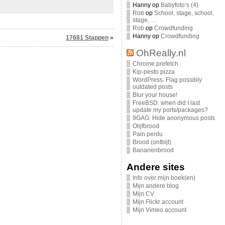
Hanny
op
Babyfoto’s (4)
Rob
op
School, stage, school,
stage, …
Rob
op
Crowdfunding
Hanny
op
Crowdfunding
17681 Stappen
»
OhReally.nl
Chrome prefetch
Kip-pesto pizza
WordPress: Flag possibly
outdated posts
Blur your house!
FreeBSD: when did I last
update my ports/packages?
9GAG: Hide anonymous posts
Olijfbrood
Pain perdu
Brood (ontbijt)
Bananenbrood
Andere sites
Info over mijn boek(en)
Mijn andere blog
Mijn CV
Mijn Flickr account
Mijn Vimeo account