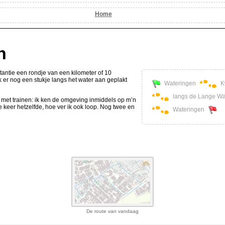
Home
n
stantie een rondje van een kilometer of 10
 ik er nog een stukje langs het water aan geplakt
Wateringen
K
langs de Lange Wa
d met trainen: ik ken de omgeving inmiddels op m’n
e keer hetzelfde, hoe ver ik ook loop. Nog twee en
Wateringen
De route van vandaag