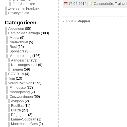
17-04-2014 |
Categorieën:
Trainen
Eten & drinken
Zwerven in Frankrijk
Privacybeleid
«
15318 Stappen
Categorieën
Algemeen
(85)
Camino de Santiago
(303)
Media
(9)
Nieuwsbrief
(5)
Rust
(19)
Sponsors
(3)
Voorbereiding
(126)
Aangeschaft
(53)
Niet aangeschaft
(9)
Trainen
(59)
COVID-19
(4)
Tuin
(13)
Verder zwerven
(273)
Frimousse
(37)
Noodopvang
(7)
Omzwervingen
(59)
Avignon
(2)
Bouillac
(11)
Breizh
(27)
Dégagnac
(2)
Lanne-Soubiran
(1)
Montréal du Gers
(2)