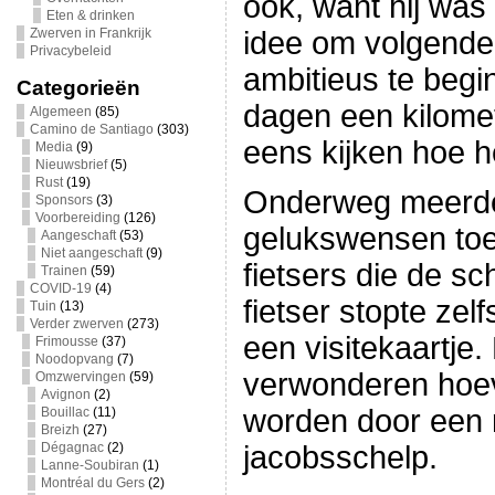
ook, want hij was
Eten & drinken
Zwerven in Frankrijk
idee om volgende 
Privacybeleid
ambitieus te begi
Categorieën
dagen een kilome
Algemeen
(85)
Camino de Santiago
(303)
eens kijken hoe h
Media
(9)
Nieuwsbrief
(5)
Rust
(19)
Onderweg meerde
Sponsors
(3)
Voorbereiding
(126)
gelukswensen to
Aangeschaft
(53)
Niet aangeschaft
(9)
fietsers die de s
Trainen
(59)
COVID-19
(4)
fietser stopte zel
Tuin
(13)
Verder zwerven
(273)
een visitekaartje. 
Frimousse
(37)
Noodopvang
(7)
verwonderen hoev
Omzwervingen
(59)
Avignon
(2)
worden door een 
Bouillac
(11)
Breizh
(27)
Dégagnac
(2)
jacobsschelp.
Lanne-Soubiran
(1)
Montréal du Gers
(2)