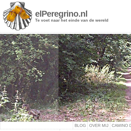
elPeregrino.nl
Te voet naar het einde van de wereld
BLOG
OVER MIJ
CAMINO 