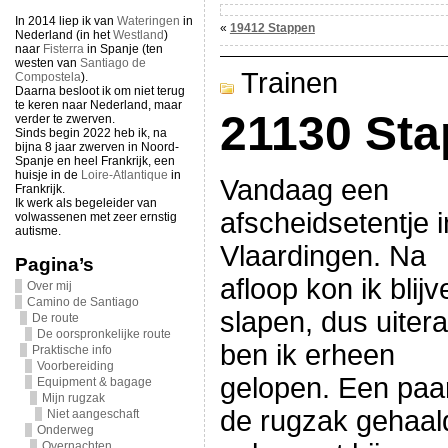
In 2014 liep ik van
Wateringen
in
«
19412 Stappen
Nederland (in het
Westland
)
naar
Fisterra
in Spanje (ten
westen van
Santiago de
Trainen
Compostela
).
Daarna besloot ik om niet terug
te keren naar Nederland, maar
21130 St
verder te zwerven.
Sinds begin 2022 heb ik, na
bijna 8 jaar zwerven in Noord-
Spanje en heel Frankrijk, een
huisje in de
Loire-Atlantique
in
Vandaag een
Frankrijk.
Ik werk als begeleider van
afscheidsetentje i
volwassenen met zeer ernstig
autisme.
Vlaardingen. Na
Pagina’s
afloop kon ik blijv
Over mij
Camino de Santiago
slapen, dus uiter
De route
De oorspronkelijke route
ben ik erheen
Praktische info
Voorbereiding
gelopen. Een paar 
Equipment & bagage
Mijn rugzak
de rugzak gehaal
Niet aangeschaft
Onderweg
Overnachten