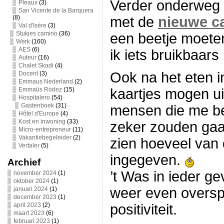
Verder onderweg 
Pleaux
(3)
San Vicente de la Barquera
(8)
met de
nieuwe c
Val d'Isère
(3)
Stukjes camino
(36)
een beetje moete
Werk
(160)
AES
(6)
ik iets bruikbaars
Auteur
(16)
Chalet Skadi
(4)
Ook na het eten i
Docent
(3)
Emmaus Nederland
(2)
Emmaüs Rodez
(15)
kaartjes mogen ui
Hospitalero
(54)
Gastenboek
(31)
mensen die me b
Hôtel d'Europe
(4)
Kost en inwoning
(33)
zeker zouden gaa
Micro-entrepreneur
(11)
Vakantiebegeleider
(2)
zien hoeveel van 
Vertaler
(5)
ingegeven.
Archief
’t Was in ieder g
november 2024
(1)
oktober 2024
(1)
weer even oversp
januari 2024
(1)
december 2023
(1)
april 2023
(2)
positiviteit.
maart 2023
(6)
februari 2023
(1)