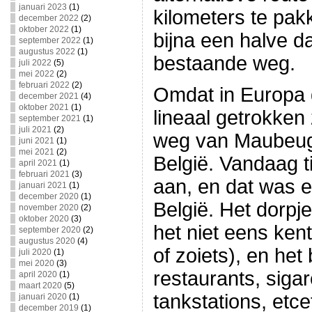
januari 2023
(1)
kilometers te pak
december 2022
(2)
oktober 2022
(1)
bijna een halve da
september 2022
(1)
augustus 2022
(1)
bestaande weg.
juli 2022
(5)
mei 2022
(2)
februari 2022
(2)
Omdat in Europa 
december 2021
(4)
oktober 2021
(1)
lineaal getrokken 
september 2021
(1)
juli 2021
(2)
weg van Maubeug
juni 2021
(1)
mei 2021
(2)
België. Vandaag ti
april 2021
(1)
februari 2021
(3)
aan, en dat was e
januari 2021
(1)
december 2020
(1)
België. Het dorpje
november 2020
(2)
oktober 2020
(3)
het niet eens kent 
september 2020
(2)
augustus 2020
(4)
of zoiets), en het 
juli 2020
(1)
mei 2020
(3)
restaurants, sigar
april 2020
(1)
maart 2020
(5)
tankstations, etce
januari 2020
(1)
december 2019
(1)