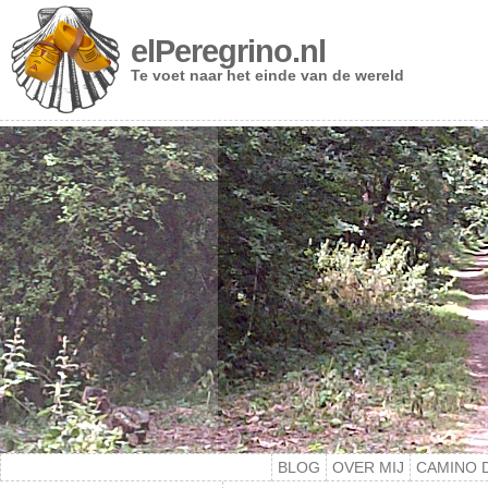
elPeregrino.nl
Te voet naar het einde van de wereld
BLOG
OVER MIJ
CAMINO 