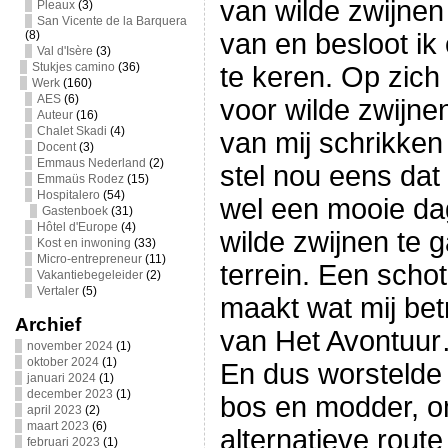
van wilde zwijnen
Pleaux
(3)
San Vicente de la Barquera
(8)
van en besloot ik
Val d'Isère
(3)
Stukjes camino
(36)
te keren. Op zich 
Werk
(160)
AES
(6)
voor wilde zwijnen
Auteur
(16)
Chalet Skadi
(4)
van mij schrikken
Docent
(3)
Emmaus Nederland
(2)
stel nou eens da
Emmaüs Rodez
(15)
Hospitalero
(54)
wel een mooie da
Gastenboek
(31)
Hôtel d'Europe
(4)
wilde zwijnen te 
Kost en inwoning
(33)
Micro-entrepreneur
(11)
terrein. Een schot
Vakantiebegeleider
(2)
Vertaler
(5)
maakt wat mij betr
Archief
van Het Avontuu
november 2024
(1)
oktober 2024
(1)
En dus worstelde
januari 2024
(1)
december 2023
(1)
bos en modder, o
april 2023
(2)
maart 2023
(6)
alternatieve rout
februari 2023
(1)