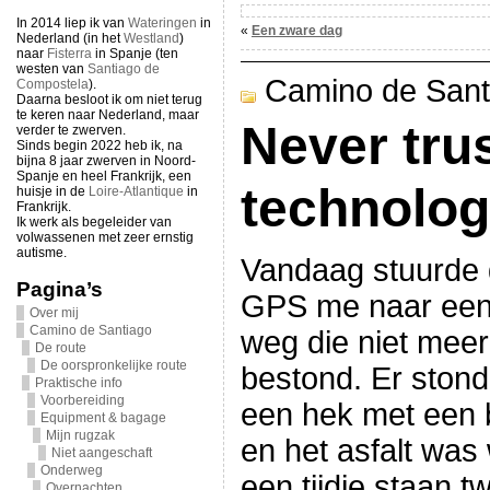
In 2014 liep ik van
Wateringen
in
«
Een zware dag
Nederland (in het
Westland
)
naar
Fisterra
in Spanje (ten
westen van
Santiago de
Camino de Sant
Compostela
).
Daarna besloot ik om niet terug
te keren naar Nederland, maar
Never tru
verder te zwerven.
Sinds begin 2022 heb ik, na
bijna 8 jaar zwerven in Noord-
Spanje en heel Frankrijk, een
technolo
huisje in de
Loire-Atlantique
in
Frankrijk.
Ik werk als begeleider van
volwassenen met zeer ernstig
autisme.
Vandaag stuurde
Pagina’s
GPS me naar ee
Over mij
Camino de Santiago
weg die niet meer
De route
De oorspronkelijke route
bestond. Er stond
Praktische info
Voorbereiding
een hek met een b
Equipment & bagage
Mijn rugzak
en het asfalt was
Niet aangeschaft
Onderweg
een tijdje staan tw
Overnachten