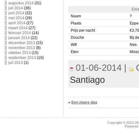
augustus 2014
(31)
juli 2014
(36)
Eind
juni 2014
(32)
Naam
?
mei 2014
(26)
april 2014
(27)
Plaats
Eppe
maart 2014
(27)
Prijs per nacht
€3,7
februari 2014
(14)
Douche
Bij d
januari 2014
(22)
december 2013
(15)
Wifi
Nee.
november 2013
(8)
Eten
Miss
oktober 2013
(15)
september 2013
(10)
juli 2013
(1)
01-06-2014 |
C
Santiago
«
Een zware dag
Copyright © 2013-2
Powered