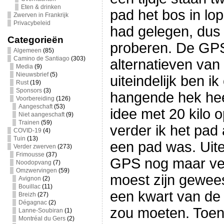
Eten & drinken
pad het bos in lo
Zwerven in Frankrijk
Privacybeleid
had gelegen, dus 
Categorieën
proberen. De GPS
Algemeen
(85)
Camino de Santiago
(303)
alternatieven van
Media
(9)
Nieuwsbrief
(5)
uiteindelijk ben i
Rust
(19)
Sponsors
(3)
hangende hek he
Voorbereiding
(126)
Aangeschaft
(53)
idee met 20 kilo 
Niet aangeschaft
(9)
Trainen
(59)
verder ik het pad 
COVID-19
(4)
Tuin
(13)
een pad was. Uite
Verder zwerven
(273)
Frimousse
(37)
GPS nog maar ver
Noodopvang
(7)
Omzwervingen
(59)
moest zijn gewees
Avignon
(2)
Bouillac
(11)
een kwart van de 
Breizh
(27)
Dégagnac
(2)
zou moeten. Toen
Lanne-Soubiran
(1)
Montréal du Gers
(2)