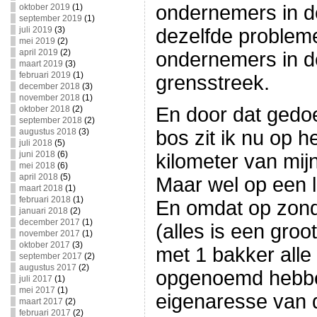
ondernemers in d
oktober 2019
(1)
september 2019
(1)
juli 2019
(3)
dezelfde problem
mei 2019
(2)
april 2019
(2)
ondernemers in d
maart 2019
(3)
februari 2019
(1)
grensstreek.
december 2018
(3)
november 2018
(1)
En door dat gedo
oktober 2018
(2)
september 2018
(2)
augustus 2018
(3)
bos zit ik nu op 
juli 2018
(5)
juni 2018
(6)
kilometer van mijn
mei 2018
(6)
april 2018
(5)
Maar wel op een le
maart 2018
(1)
februari 2018
(1)
En omdat op zonda
januari 2018
(2)
december 2017
(1)
(alles is een groo
november 2017
(1)
oktober 2017
(3)
met 1 bakker alle 
september 2017
(2)
augustus 2017
(2)
opgenoemd hebben
juli 2017
(1)
mei 2017
(1)
eigenaresse van 
maart 2017
(2)
februari 2017
(2)