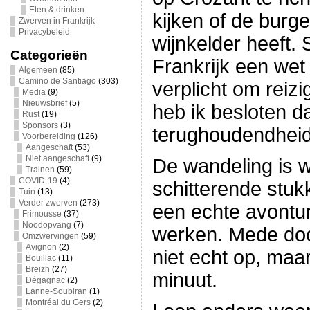
Eten & drinken
kijken of de burg
Zwerven in Frankrijk
Privacybeleid
wijnkelder heeft. 
Categorieën
Frankrijk een wet
Algemeen
(85)
Camino de Santiago
(303)
verplicht om reizi
Media
(9)
Nieuwsbrief
(5)
heb ik besloten d
Rust
(19)
Sponsors
(3)
terughoudendhei
Voorbereiding
(126)
Aangeschaft
(53)
Niet aangeschaft
(9)
De wandeling is w
Trainen
(59)
COVID-19
(4)
schitterende stukk
Tuin
(13)
Verder zwerven
(273)
een echte avontu
Frimousse
(37)
Noodopvang
(7)
werken. Mede doo
Omzwervingen
(59)
Avignon
(2)
niet echt op, maar
Bouillac
(11)
Breizh
(27)
minuut.
Dégagnac
(2)
Lanne-Soubiran
(1)
Montréal du Gers
(2)