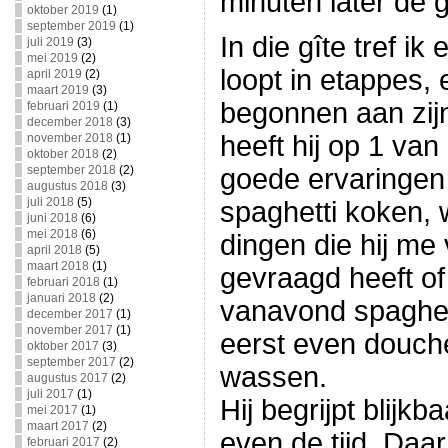
minuten later de g
oktober 2019
(1)
september 2019
(1)
In die gîte tref ik
juli 2019
(3)
mei 2019
(2)
loopt in etappes, 
april 2019
(2)
maart 2019
(3)
begonnen aan zijn
februari 2019
(1)
december 2018
(3)
heeft hij op 1 van
november 2018
(1)
oktober 2018
(2)
september 2018
(2)
goede ervaringe
augustus 2018
(3)
juli 2018
(5)
spaghetti koken, 
juni 2018
(6)
mei 2018
(6)
dingen die hij me 
april 2018
(5)
maart 2018
(1)
gevraagd heeft of 
februari 2018
(1)
januari 2018
(2)
vanavond spaghett
december 2017
(1)
november 2017
(1)
eerst even douche
oktober 2017
(3)
september 2017
(2)
wassen.
augustus 2017
(2)
juli 2017
(1)
Hij begrijpt blijkba
mei 2017
(1)
maart 2017
(2)
even de tijd. Daa
februari 2017
(2)