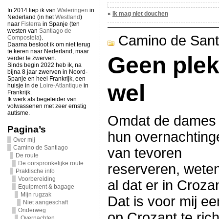
In 2014 liep ik van
Wateringen
in
«
Ik mag niet douchen
Nederland (in het
Westland
)
naar
Fisterra
in Spanje (ten
westen van
Santiago de
Camino de Sant
Compostela
).
Daarna besloot ik om niet terug
te keren naar Nederland, maar
Geen plek
verder te zwerven.
Sinds begin 2022 heb ik, na
bijna 8 jaar zwerven in Noord-
Spanje en heel Frankrijk, een
wel
huisje in de
Loire-Atlantique
in
Frankrijk.
Ik werk als begeleider van
volwassenen met zeer ernstig
autisme.
Omdat de dames 
Pagina’s
hun overnachting
Over mij
Camino de Santiago
van tevoren
De route
De oorspronkelijke route
reserveren, weten
Praktische info
Voorbereiding
al dat er in Croza
Equipment & bagage
Mijn rugzak
Dat is voor mij ee
Niet aangeschaft
Onderweg
op Crozant te rich
Overnachten