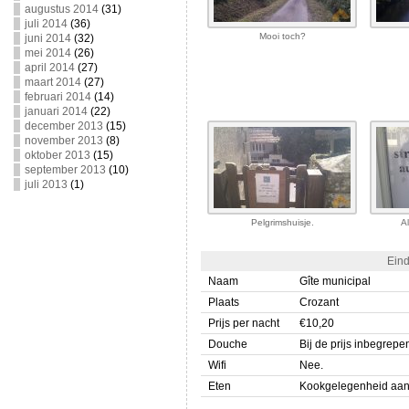
augustus 2014
(31)
juli 2014
(36)
Mooi toch?
juni 2014
(32)
mei 2014
(26)
april 2014
(27)
maart 2014
(27)
februari 2014
(14)
januari 2014
(22)
december 2013
(15)
november 2013
(8)
oktober 2013
(15)
september 2013
(10)
juli 2013
(1)
Pelgrimshuisje.
A
Eind
Naam
Gîte municipal
Plaats
Crozant
Prijs per nacht
€10,20
Douche
Bij de prijs inbegrepe
Wifi
Nee.
Eten
Kookgelegenheid aanwe