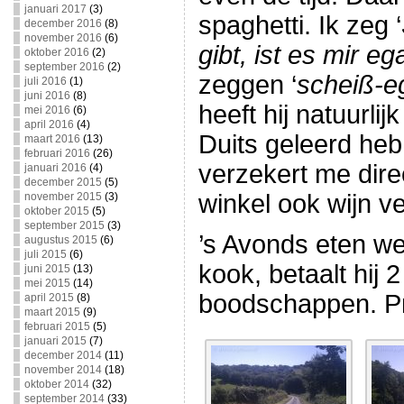
januari 2017
(3)
spaghetti. Ik zeg ‘
december 2016
(8)
november 2016
(6)
gibt, ist es mir ega
oktober 2016
(2)
september 2016
(2)
zeggen ‘
scheiß-e
juli 2016
(1)
juni 2016
(8)
heeft hij natuurlij
mei 2016
(6)
april 2016
(4)
Duits geleerd he
maart 2016
(13)
februari 2016
(26)
verzekert me direc
januari 2016
(4)
december 2015
(5)
winkel ook wijn v
november 2015
(3)
oktober 2015
(5)
september 2015
(3)
’s Avonds eten we
augustus 2015
(6)
juli 2015
(6)
kook, betaalt hij 
juni 2015
(13)
mei 2015
(14)
boodschappen. Pr
april 2015
(8)
maart 2015
(9)
februari 2015
(5)
januari 2015
(7)
december 2014
(11)
november 2014
(18)
oktober 2014
(32)
september 2014
(33)