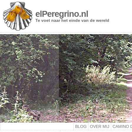
elPeregrino.nl
Te voet naar het einde van de wereld
BLOG
OVER MIJ
CAMINO 