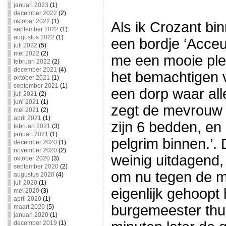
januari 2023
(1)
december 2022
(2)
oktober 2022
(1)
Als ik Crozant bin
september 2022
(1)
augustus 2022
(1)
een bordje ‘Acceuil
juli 2022
(5)
mei 2022
(2)
me een mooie ple
februari 2022
(2)
december 2021
(4)
het bemachtigen v
oktober 2021
(1)
september 2021
(1)
een dorp waar alle
juli 2021
(2)
juni 2021
(1)
zegt de mevrouw d
mei 2021
(2)
april 2021
(1)
zijn 6 bedden, en 
februari 2021
(3)
januari 2021
(1)
pelgrim binnen.’. D
december 2020
(1)
november 2020
(2)
weinig uitdagend,
oktober 2020
(3)
september 2020
(2)
om nu tegen de m
augustus 2020
(4)
juli 2020
(1)
eigenlijk gehoopt 
mei 2020
(3)
april 2020
(1)
burgemeester thui
maart 2020
(5)
januari 2020
(1)
december 2019
(1)