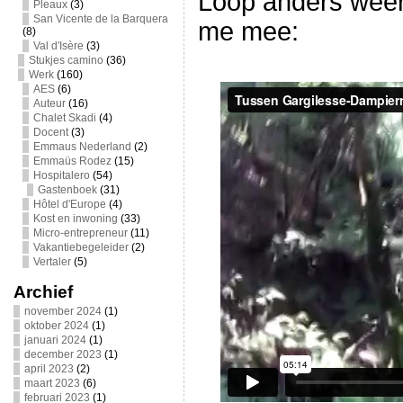
Loop anders weer
Pleaux
(3)
San Vicente de la Barquera
me mee:
(8)
Val d'Isère
(3)
Stukjes camino
(36)
Werk
(160)
AES
(6)
Auteur
(16)
Chalet Skadi
(4)
Docent
(3)
Emmaus Nederland
(2)
Emmaüs Rodez
(15)
Hospitalero
(54)
Gastenboek
(31)
Hôtel d'Europe
(4)
Kost en inwoning
(33)
Micro-entrepreneur
(11)
Vakantiebegeleider
(2)
Vertaler
(5)
Archief
november 2024
(1)
oktober 2024
(1)
januari 2024
(1)
december 2023
(1)
april 2023
(2)
maart 2023
(6)
februari 2023
(1)