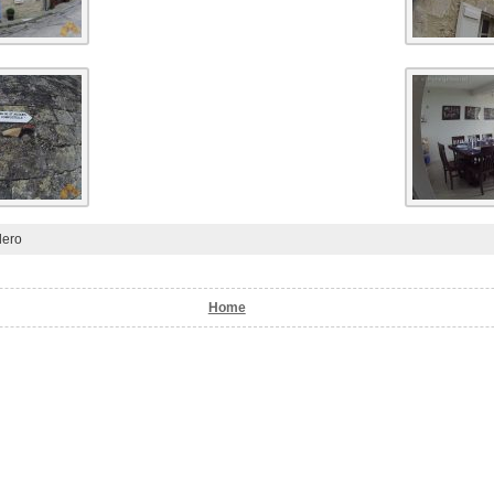
lero
Home