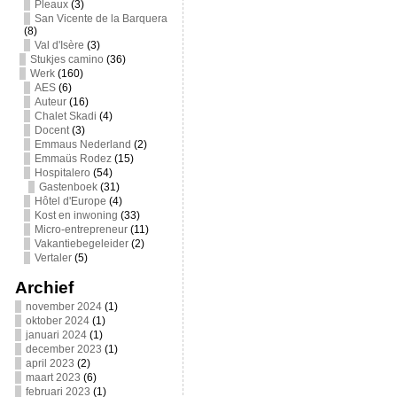
Pleaux
(3)
San Vicente de la Barquera
(8)
Val d'Isère
(3)
Stukjes camino
(36)
Werk
(160)
AES
(6)
Auteur
(16)
Chalet Skadi
(4)
Docent
(3)
Emmaus Nederland
(2)
Emmaüs Rodez
(15)
Hospitalero
(54)
Gastenboek
(31)
Hôtel d'Europe
(4)
Kost en inwoning
(33)
Micro-entrepreneur
(11)
Vakantiebegeleider
(2)
Vertaler
(5)
Archief
november 2024
(1)
oktober 2024
(1)
januari 2024
(1)
december 2023
(1)
april 2023
(2)
maart 2023
(6)
februari 2023
(1)