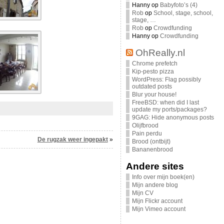
Hanny
op
Babyfoto’s (4)
Rob
op
School, stage, school,
stage, …
Rob
op
Crowdfunding
Hanny
op
Crowdfunding
OhReally.nl
Chrome prefetch
Kip-pesto pizza
WordPress: Flag possibly
outdated posts
Blur your house!
FreeBSD: when did I last
update my ports/packages?
9GAG: Hide anonymous posts
Olijfbrood
Pain perdu
De rugzak weer ingepakt
»
Brood (ontbijt)
Bananenbrood
Andere sites
Info over mijn boek(en)
Mijn andere blog
Mijn CV
Mijn Flickr account
Mijn Vimeo account