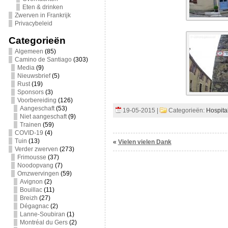
Eten & drinken
Zwerven in Frankrijk
Privacybeleid
Categorieën
Algemeen
(85)
Camino de Santiago
(303)
Media
(9)
Nieuwsbrief
(5)
Rust
(19)
Sponsors
(3)
Voorbereiding
(126)
Aangeschaft
(53)
19-05-2015 |
Categorieën:
Hospita
Niet aangeschaft
(9)
Trainen
(59)
COVID-19
(4)
Tuin
(13)
«
Vielen vielen Dank
Verder zwerven
(273)
Frimousse
(37)
Noodopvang
(7)
Omzwervingen
(59)
Avignon
(2)
Bouillac
(11)
Breizh
(27)
Dégagnac
(2)
Lanne-Soubiran
(1)
Montréal du Gers
(2)