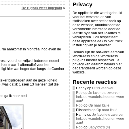
Privacy
De rugzak weer ingepakt
»
De applicatie die wordt gebruikt
voor het verzamelen van
statistieken over het bezoek op
deze website, anonimiseert de
verzamelde informatie door de
laatste byte van het IP-adres te
verwijderen. Ook respecteert
deze applicatie de
Do Not Track
instelling van je browser.
en. Na aankomst in Montréal nog even de
Helaas zijn de ontwikkelaars van
WordPress en de WordPress
plug-ins minder respectvol. Je
reserveerd, en vrijwel iedereen neemt
privacy kan daarom helaas niet
s er maar 1 alternatief voor het
gegarandeerd worden op deze
jd ligt hier wat hoger dan langs de Camino
website.
zeker bijdroegen aan de gezelligheid
Recente reacties
e, was dat ik tussen 13 mensen zat die
Hanny
op
Dit is vaarwel…
Rob
op
Je favoriete zwerver
en ga ik naar bed.
trekt de wandelschoenen weer
aan!
Rob
op
Op naar Italië!
Elisabeth
op
Op naar Italië!
Hanny
op
Je favoriete zwerver
trekt de wandelschoenen weer
aan!
Rob
op
Babyfoto’s (4)