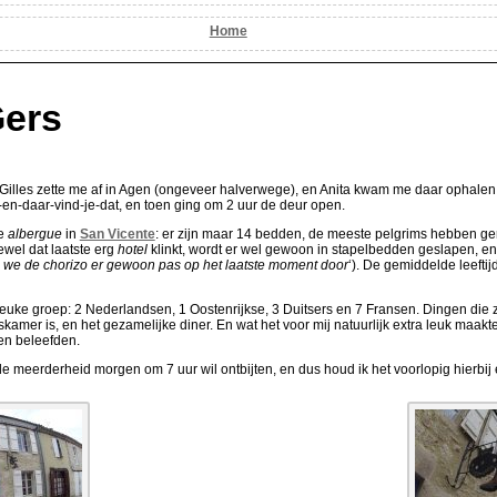
Home
Gers
in: Gilles zette me af in Agen (ongeveer halverwege), en Anita kwam me daar ophal
it-en-daar-vind-je-dat, en toen ging om 2 uur de deur open.
de
albergue
in
San Vicente
: er zijn maar 14 bedden, de meeste pelgrims hebben ge
oewel dat laatste erg
hotel
klinkt, wordt er wel gewoon in stapelbedden geslapen, en i
 we de chorizo er gewoon pas op het laatste moment door
‘). De gemiddelde leefti
euke groep: 2 Nederlandsen, 1 Oostenrijkse, 3 Duitsers en 7 Fransen. Dingen die 
amer is, en het gezamelijke diner. En wat het voor mij natuurlijk extra leuk maakt
en beleefden.
de meerderheid morgen om 7 uur wil ontbijten, en dus houd ik het voorlopig hierbij 