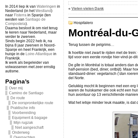
In 2014 liep ik van
Wateringen
in
«
Vielen vielen Dank
Nederland (in het
Westland
)
naar
Fisterra
in Spanje (ten
westen van
Santiago de
Hospitalero
Compostela
).
Daarna besloot ik om niet terug
Montréal-du-
te keren naar Nederland, maar
verder te zwerven.
Sinds begin 2022 heb ik, na
Terug tussen de pelgrims…
bijna 8 jaar zwerven in Noord-
Spanje en heel Frankrijk, een
Ik hoefde niet zwart te rijden met de tre
huisje in de
Loire-Atlantique
in
tijd voor een eerste rondje hier-vind-je-d
Frankrijk.
Ik werk als begeleider van
De
gîte
in Montréal is totaal anders dan 
volwassenen met zeer ernstig
half-pension (bed, diner, ontbijt). Maar h
autisme.
standaard-diner: vegetarisch (‘
dan roeren
del Norte.
Pagina’s
Gelukkig mocht ik beginnen met een erg l
Over mij
waren de huiskamer die ook echt een huisk
Camino de Santiago
hun avontuur op 13 verschillende manier
De route
Wat het ietsje minder leuk maakte, is dat 
De oorspronkelijke route
Praktische info
Voorbereiding
Equipment & bagage
Mijn rugzak
Niet aangeschaft
Onderweg
Overnachten