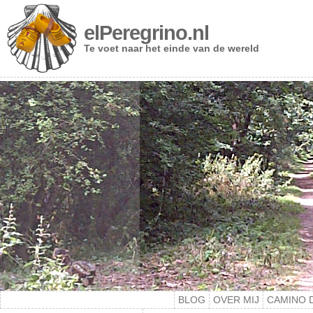
elPeregrino.nl
Te voet naar het einde van de wereld
BLOG
OVER MIJ
CAMINO 