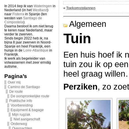
In 2014 liep ik van
Wateringen
in
«
Toekomstplannen
Nederland (in het
Westland
)
naar
Fisterra
in Spanje (ten
westen van
Santiago de
Algemeen
Compostela
).
Daarna besloot ik om niet terug
te keren naar Nederland, maar
Tuin
verder te zwerven.
Sinds begin 2022 heb ik, na
bijna 8 jaar zwerven in Noord-
Spanje en heel Frankrijk, een
huisje in de
Loire-Atlantique
in
Een huis hoef ik 
Frankrijk.
Ik werk als begeleider van
tuin zou ik op e
volwassenen met zeer ernstig
autisme.
heel graag wille
Pagina’s
Over mij
Perziken
, zo zoe
Camino de Santiago
De route
De oorspronkelijke route
Praktische info
Voorbereiding
Equipment & bagage
Mijn rugzak
Niet aangeschaft
Onderweg
Overnachten