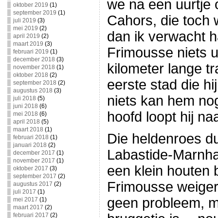
we na een uurtje 
oktober 2019
(1)
september 2019
(1)
Cahors, die toch 
juli 2019
(3)
mei 2019
(2)
dan ik verwacht 
april 2019
(2)
maart 2019
(3)
Frimousse niets uit
februari 2019
(1)
december 2018
(3)
kilometer lange t
november 2018
(1)
oktober 2018
(2)
eerste stad die hi
september 2018
(2)
augustus 2018
(3)
niets kan hem no
juli 2018
(5)
juni 2018
(6)
hoofd loopt hij na
mei 2018
(6)
april 2018
(5)
maart 2018
(1)
Die heldenroes duu
februari 2018
(1)
januari 2018
(2)
Labastide-Marnha
december 2017
(1)
november 2017
(1)
een klein houten 
oktober 2017
(3)
september 2017
(2)
Frimousse weiger
augustus 2017
(2)
juli 2017
(1)
geen probleem, m
mei 2017
(1)
maart 2017
(2)
februari 2017
(2)