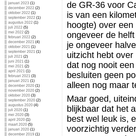
de GR-36 voor Cah
januari 2023
(1)
december 2022
(2)
is van een kilomet
oktober 2022
(1)
september 2022
(1)
hoogte) over een
augustus 2022
(1)
juli 2022
(5)
mei 2022
(2)
ongeveer de helft 
februari 2022
(2)
december 2021
(4)
je ongeveer halv
oktober 2021
(1)
september 2021
(1)
uitzicht hebt over
juli 2021
(2)
juni 2021
(1)
dat nog nooit een
mei 2021
(2)
april 2021
(1)
besluiten geen po
februari 2021
(3)
januari 2021
(1)
alleen nog maar te
december 2020
(1)
november 2020
(2)
oktober 2020
(3)
Maar goed, uiteind
september 2020
(2)
augustus 2020
(4)
blijkbaar dat het 
juli 2020
(1)
mei 2020
(3)
best wel leuk is, 
april 2020
(1)
maart 2020
(5)
voorzichtig verder
januari 2020
(1)
december 2019
(1)