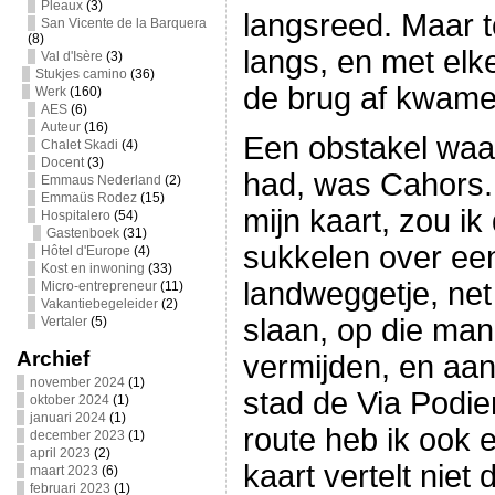
Pleaux
(3)
langsreed. Maar t
San Vicente de la Barquera
(8)
langs, en met elk
Val d'Isère
(3)
Stukjes camino
(36)
de brug af kwamen
Werk
(160)
AES
(6)
Auteur
(16)
Een obstakel waar
Chalet Skadi
(4)
Docent
(3)
had, was Cahors.
Emmaus Nederland
(2)
Emmaüs Rodez
(15)
mijn kaart, zou i
Hospitalero
(54)
Gastenboek
(31)
sukkelen over een
Hôtel d'Europe
(4)
Kost en inwoning
(33)
landweggetje, net
Micro-entrepreneur
(11)
Vakantiebegeleider
(2)
slaan, op die mani
Vertaler
(5)
Archief
vermijden, en aa
november 2024
(1)
stad de Via Podie
oktober 2024
(1)
januari 2024
(1)
route heb ik ook 
december 2023
(1)
april 2023
(2)
kaart vertelt niet 
maart 2023
(6)
februari 2023
(1)