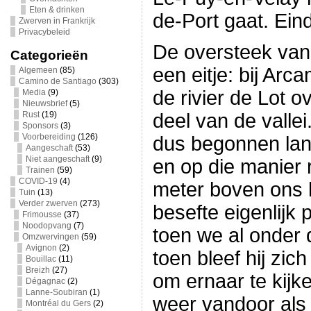
Eten & drinken
de-Port gaat. Eind
Zwerven in Frankrijk
Privacybeleid
De oversteek van 
Categorieën
een eitje: bij Ar
Algemeen
(85)
Camino de Santiago
(303)
de rivier de Lot 
Media
(9)
Nieuwsbrief
(5)
Rust
(19)
deel van de valle
Sponsors
(3)
Voorbereiding
(126)
dus begonnen lan
Aangeschaft
(53)
Niet aangeschaft
(9)
en op die manier 
Trainen
(59)
COVID-19
(4)
meter boven ons 
Tuin
(13)
Verder zwerven
(273)
besefte eigenlijk
Frimousse
(37)
Noodopvang
(7)
toen we al onder 
Omzwervingen
(59)
Avignon
(2)
toen bleef hij zi
Bouillac
(11)
Breizh
(27)
om ernaar te kijke
Dégagnac
(2)
Lanne-Soubiran
(1)
weer vandoor als
Montréal du Gers
(2)