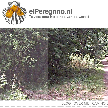
elPeregrino.nl
Te voet naar het einde van de wereld
BLOG
OVER MIJ
CAMINO 