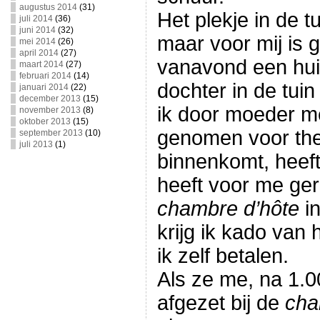
augustus 2014
(31)
Het plekje in de t
juli 2014
(36)
juni 2014
(32)
maar voor mij is 
mei 2014
(26)
april 2014
(27)
vanavond een huis 
maart 2014
(27)
februari 2014
(14)
dochter in de tuin
januari 2014
(22)
december 2013
(15)
ik door moeder m
november 2013
(8)
oktober 2013
(15)
genomen voor the
september 2013
(10)
juli 2013
(1)
binnenkomt, heeft
heeft voor me ge
chambre d’hôte
in
krijg ik kado van 
ik zelf betalen.
Als ze me, na 1.0
afgezet bij de
cha