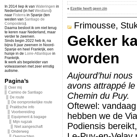
In 2014 liep ik van
Wateringen
in
«
Ezeltje heeft geen zin
Nederland (in het
Westland
)
naar
Fisterra
in Spanje (ten
westen van
Santiago de
Frimousse,
Stu
Compostela
).
Daarna besloot ik om niet terug
te keren naar Nederland, maar
Gekker ka
verder te zwerven.
Sinds begin 2022 heb ik, na
bijna 8 jaar zwerven in Noord-
Spanje en heel Frankrijk, een
worden
huisje in de
Loire-Atlantique
in
Frankrijk.
Ik werk als begeleider van
volwassenen met zeer ernstig
autisme.
Aujourd’hui nous
Pagina’s
avons attrappé le
Over mij
Camino de Santiago
Chemin du Puy.
De route
De oorspronkelijke route
Oftewel: vandaag
Praktische info
Voorbereiding
hebben we de Vi
Equipment & bagage
Mijn rugzak
Podiensis bereikt
Niet aangeschaft
Onderweg
Le-Puy-en-Velay 
Overnachten