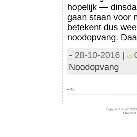
hopelijk — dinsda
gaan staan voor 
betekent dus wee
noodopvang. Daar
28-10-2016 |
C
Noodopvang
«
46
Copyright © 2013-2
Powered