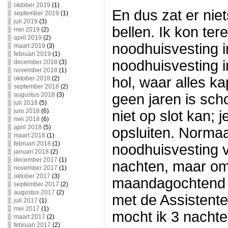
oktober 2019
(1)
En dus zat er nie
september 2019
(1)
juli 2019
(3)
bellen. Ik kon ter
mei 2019
(2)
april 2019
(2)
noodhuisvesting 
maart 2019
(3)
februari 2019
(1)
noodhuisvesting i
december 2018
(3)
november 2018
(1)
hol, waar alles kap
oktober 2018
(2)
september 2018
(2)
augustus 2018
(3)
geen jaren is sc
juli 2018
(5)
juni 2018
(6)
niet op slot kan; 
mei 2018
(6)
april 2018
(5)
opsluiten. Normaa
maart 2018
(1)
februari 2018
(1)
noodhuisvesting 
januari 2018
(2)
december 2017
(1)
nachten, maar om
november 2017
(1)
oktober 2017
(3)
maandagochtend 
september 2017
(2)
augustus 2017
(2)
met de Assistente
juli 2017
(1)
mei 2017
(1)
mocht ik 3 nachten
maart 2017
(2)
februari 2017
(2)