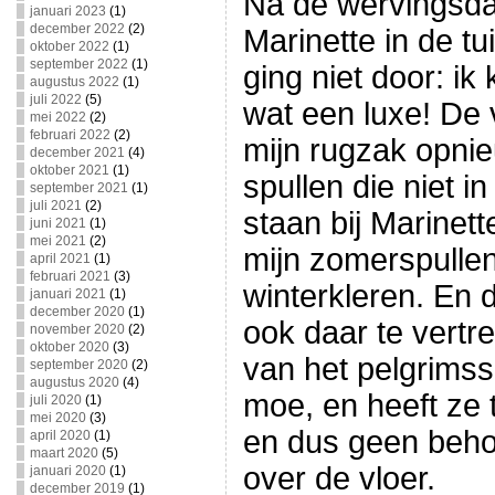
Na de wervingsdag
januari 2023
(1)
december 2022
(2)
Marinette in de tu
oktober 2022
(1)
september 2022
(1)
ging niet door: i
augustus 2022
(1)
juli 2022
(5)
wat een luxe! De
mei 2022
(2)
februari 2022
(2)
mijn rugzak opni
december 2021
(4)
oktober 2021
(1)
spullen die niet i
september 2021
(1)
juli 2021
(2)
staan bij Marinett
juni 2021
(1)
mei 2021
(2)
mijn zomerspullen
april 2021
(1)
februari 2021
(3)
winterkleren. En 
januari 2021
(1)
december 2020
(1)
ook daar te vertr
november 2020
(2)
oktober 2020
(3)
van het pelgrimss
september 2020
(2)
augustus 2020
(4)
moe, en heeft ze t
juli 2020
(1)
mei 2020
(3)
en dus geen beho
april 2020
(1)
maart 2020
(5)
over de vloer.
januari 2020
(1)
december 2019
(1)