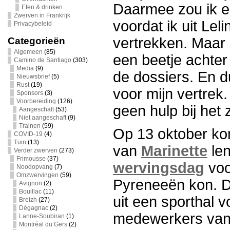
Daarmee zou ik 
Eten & drinken
Zwerven in Frankrijk
voordat ik uit Lel
Privacybeleid
vertrekken. Maar 
Categorieën
Algemeen
(85)
een beetje achter
Camino de Santiago
(303)
Media
(9)
de dossiers. En 
Nieuwsbrief
(5)
Rust
(19)
voor mijn vertrek
Sponsors
(3)
Voorbereiding
(126)
geen hulp bij het
Aangeschaft
(53)
Niet aangeschaft
(9)
Trainen
(59)
Op 13 oktober kon
COVID-19
(4)
Tuin
(13)
van
Marinette
len
Verder zwerven
(273)
Frimousse
(37)
wervingsdag
voo
Noodopvang
(7)
Omzwervingen
(59)
Pyreneeën kon. D
Avignon
(2)
Bouillac
(11)
uit een sporthal v
Breizh
(27)
Dégagnac
(2)
medewerkers van 
Lanne-Soubiran
(1)
Montréal du Gers
(2)