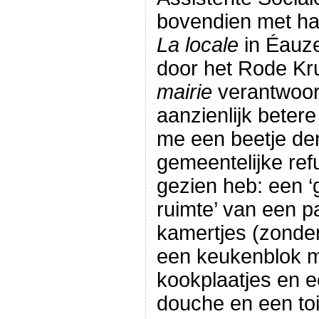
bovendien met ha
La locale
in Éauz
door het Rode Kru
mairie
verantwoorde
aanzienlijk betere
me een beetje de
gemeentelijke refu
gezien heb: een 
ruimte’ van een p
kamertjes (zonder
een keukenblok m
kookplaatjes en 
douche en een toi