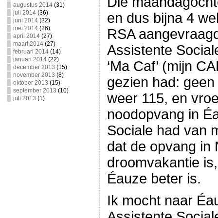
Die maandagochte
augustus 2014
(31)
juli 2014
(36)
en dus bijna 4 we
juni 2014
(32)
mei 2014
(26)
RSA aangevraagd
april 2014
(27)
maart 2014
(27)
Assistente Social
februari 2014
(14)
januari 2014
(22)
‘Ma Caf’ (mijn CA
december 2013
(15)
november 2013
(8)
gezien had: geen 
oktober 2013
(15)
september 2013
(10)
weer 115, en vroeg
juli 2013
(1)
noodopvang in Éa
Sociale had van
dat de opvang in 
droomvakantie is, 
Éauze beter is.
Ik mocht naar Éa
Assistente Social