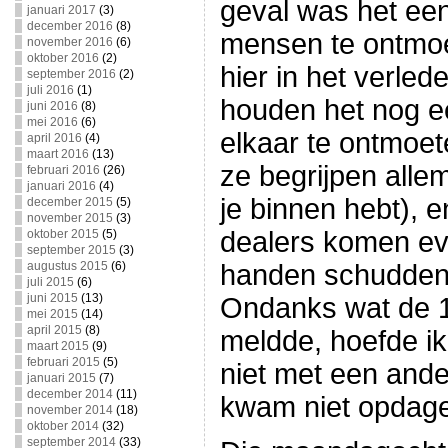
geval was het ee
januari 2017
(3)
december 2016
(8)
mensen te ontmoe
november 2016
(6)
oktober 2016
(2)
hier in het verle
september 2016
(2)
juli 2016
(1)
houden het nog e
juni 2016
(8)
mei 2016
(6)
elkaar te ontmoet
april 2016
(4)
maart 2016
(13)
ze begrijpen alle
februari 2016
(26)
januari 2016
(4)
je binnen hebt), e
december 2015
(5)
november 2015
(3)
dealers komen e
oktober 2015
(5)
september 2015
(3)
augustus 2015
(6)
handen schudden
juli 2015
(6)
juni 2015
(13)
Ondanks wat de 
mei 2015
(14)
april 2015
(8)
meldde, hoefde ik
maart 2015
(9)
februari 2015
(5)
niet met een ande
januari 2015
(7)
december 2014
(11)
kwam niet opdag
november 2014
(18)
oktober 2014
(32)
september 2014
(33)