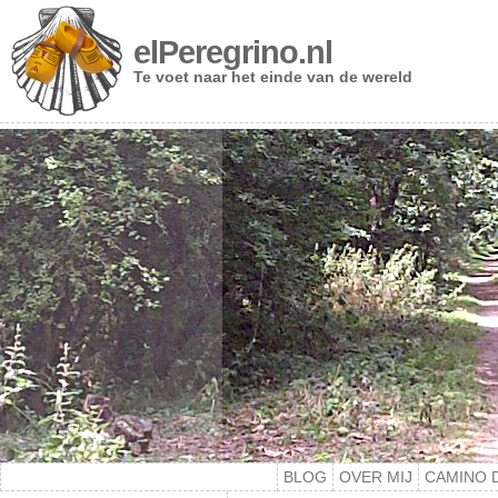
elPeregrino.nl
Te voet naar het einde van de wereld
BLOG
OVER MIJ
CAMINO 