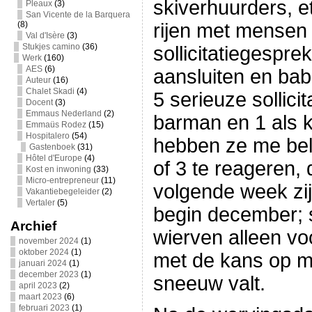
skiverhuurders, e
Pleaux
(3)
San Vicente de la Barquera
(8)
rijen met mensen 
Val d'Isère
(3)
Stukjes camino
(36)
sollicitatiegespre
Werk
(160)
AES
(6)
aansluiten en babb
Auteur
(16)
Chalet Skadi
(4)
5 serieuze sollici
Docent
(3)
Emmaus Nederland
(2)
barman en 1 als 
Emmaüs Rodez
(15)
Hospitalero
(54)
hebben ze me bel
Gastenboek
(31)
Hôtel d'Europe
(4)
of 3 te reageren, 
Kost en inwoning
(33)
Micro-entrepreneur
(11)
volgende week zij
Vakantiebegeleider
(2)
Vertaler
(5)
begin december; 
Archief
wierven alleen vo
november 2024
(1)
oktober 2024
(1)
met de kans op me
januari 2024
(1)
december 2023
(1)
sneeuw valt.
april 2023
(2)
maart 2023
(6)
februari 2023
(1)