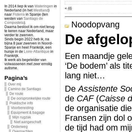
In 2014 liep ik van
Wateringen
in
«
46
Nederland (in het
Westland
)
naar
Fisterra
in Spanje (ten
westen van
Santiago de
Noodopvang
Compostela
).
Daarna besloot ik om niet terug
te keren naar Nederland, maar
De afgel
verder te zwerven.
Sinds begin 2022 heb ik, na
bijna 8 jaar zwerven in Noord-
Spanje en heel Frankrijk, een
huisje in de
Loire-Atlantique
in
Een maandje geled
Frankrijk.
Ik werk als begeleider van
‘De bodem’ als ti
volwassenen met zeer ernstig
autisme.
lang niet…
Pagina’s
Over mij
De
Assistente So
Camino de Santiago
De route
de
CAF
(
Caisse d
De oorspronkelijke route
Praktische info
de organisatie di
Voorbereiding
Equipment & bagage
Fransen zijn dol 
Mijn rugzak
Niet aangeschaft
de tijd had om mi
Onderweg
Overnachten