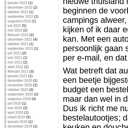
nieuwe thuisland i
januari 2023
(1)
december 2022
(2)
beginnen de voor
oktober 2022
(1)
september 2022
(1)
campings alweer,
augustus 2022
(1)
juli 2022
(5)
kijken of ik daar
mei 2022
(2)
februari 2022
(2)
kan. Met een auto
december 2021
(4)
oktober 2021
(1)
persoonlijk gaan s
september 2021
(1)
juli 2021
(2)
per e-mail, en dat
juni 2021
(1)
mei 2021
(2)
april 2021
(1)
Wat betreft dat au
februari 2021
(3)
januari 2021
(1)
een beetje bijgest
december 2020
(1)
november 2020
(2)
budget een beste
oktober 2020
(3)
september 2020
(2)
maar dan wel in 
augustus 2020
(4)
juli 2020
(1)
Dus ik richt me n
mei 2020
(3)
april 2020
(1)
bestelautootjes; 
maart 2020
(5)
januari 2020
(1)
keuken en douche
december 2019
(1)