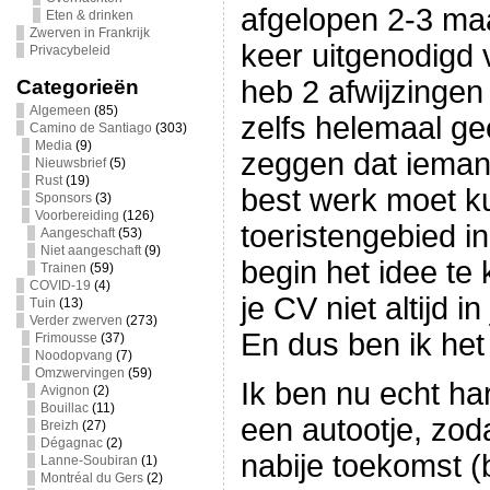
afgelopen 2-3 maa
Eten & drinken
Zwerven in Frankrijk
keer uitgenodigd 
Privacybeleid
heb 2 afwijzingen
Categorieën
Algemeen
(85)
zelfs helemaal ge
Camino de Santiago
(303)
Media
(9)
zeggen dat iemand
Nieuwsbrief
(5)
Rust
(19)
best werk moet k
Sponsors
(3)
Voorbereiding
(126)
toeristengebied i
Aangeschaft
(53)
Niet aangeschaft
(9)
begin het idee te
Trainen
(59)
COVID-19
(4)
je CV niet altijd i
Tuin
(13)
Verder zwerven
(273)
En dus ben ik het
Frimousse
(37)
Noodopvang
(7)
Omzwervingen
(59)
Ik ben nu echt ha
Avignon
(2)
Bouillac
(11)
een autootje, zoda
Breizh
(27)
Dégagnac
(2)
nabije toekomst (
Lanne-Soubiran
(1)
Montréal du Gers
(2)