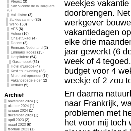
weekjes vakantie
Pleaux
(3)
San Vicente de la Barquera
(8)
doorbrengen. Net a
Val d'Isère
(3)
Stukjes camino
(36)
werkgever bouwe
Werk
(160)
AES
(6)
vakantiedagen op
Auteur
(16)
Chalet Skadi
(4)
elke drie maande
Docent
(3)
Emmaus Nederland
(2)
jaar gewerkt (6 d
Emmaüs Rodez
(15)
Hospitalero
(54)
week of 4 tegoed.
Gastenboek
(31)
Hôtel d'Europe
(4)
budget voor 4 we
Kost en inwoning
(33)
Micro-entrepreneur
(11)
weekje of 2 zou to
Vakantiebegeleider
(2)
Vertaler
(5)
En daarna natuurl
Archief
naar Frankrijk, w
november 2024
(1)
oktober 2024
(1)
problemen met het
januari 2024
(1)
december 2023
(1)
april 2023
(2)
het voor mij toch w
maart 2023
(6)
februari 2023
(1)