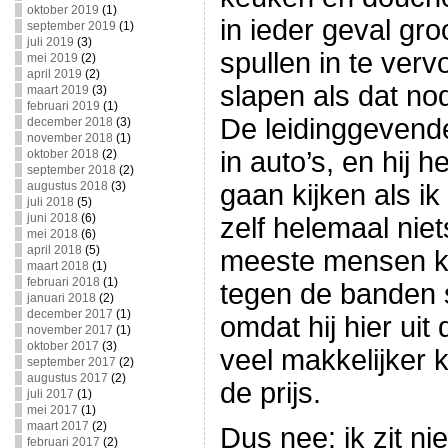
oktober 2019
(1)
in ieder geval gr
september 2019
(1)
juli 2019
(3)
spullen in te verv
mei 2019
(2)
april 2019
(2)
slapen als dat nod
maart 2019
(3)
februari 2019
(1)
De leidinggevende 
december 2018
(3)
november 2018
(1)
in auto’s, en hij
oktober 2018
(2)
september 2018
(2)
augustus 2018
(3)
gaan kijken als ik
juli 2018
(5)
juni 2018
(6)
zelf helemaal niet
mei 2018
(6)
april 2018
(5)
meeste mensen ko
maart 2018
(1)
februari 2018
(1)
tegen de banden s
januari 2018
(2)
december 2017
(1)
omdat hij hier uit
november 2017
(1)
oktober 2017
(3)
veel makkelijker
september 2017
(2)
augustus 2017
(2)
de prijs.
juli 2017
(1)
mei 2017
(1)
maart 2017
(2)
Dus nee: ik zit ni
februari 2017
(2)