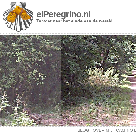
elPeregrino.nl
Te voet naar het einde van de wereld
BLOG
OVER MIJ
CAMINO 