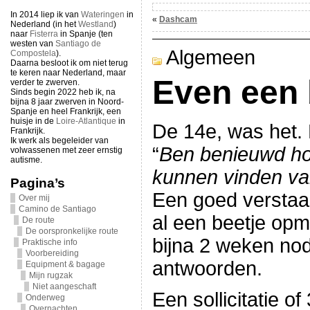
In 2014 liep ik van
Wateringen
in
«
Dashcam
Nederland (in het
Westland
)
naar
Fisterra
in Spanje (ten
westen van
Santiago de
Algemeen
Compostela
).
Daarna besloot ik om niet terug
te keren naar Nederland, maar
Even een 
verder te zwerven.
Sinds begin 2022 heb ik, na
bijna 8 jaar zwerven in Noord-
Spanje en heel Frankrijk, een
huisje in de
Loire-Atlantique
in
De 14e, was het. 
Frankrijk.
Ik werk als begeleider van
“
Ben benieuwd hoe
volwassenen met zeer ernstig
autisme.
kunnen vinden va
Pagina’s
Een goed verstaa
Over mij
Camino de Santiago
al een beetje opma
De route
De oorspronkelijke route
bijna 2 weken no
Praktische info
Voorbereiding
antwoorden.
Equipment & bagage
Mijn rugzak
Niet aangeschaft
Een sollicitatie o
Onderweg
Overnachten