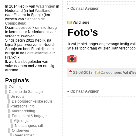
In 2014 liep ik van
Wateringen
in
«
Op naar Avignon
Nederland (in het
Westland
)
naar
Fisterra
in Spanje (ten
westen van
Santiago de
Val d'Isère
Compostela
).
Daarna besloot ik om niet terug
Foto’s
te keren naar Nederland, maar
verder te zwerven.
Sinds begin 2022 heb ik, na
Ik zal je niet langer ongevraagd lastig val
bijna 8 jaar zwerven in Noord-
Wie ze toch graag wil zien, kan terecht o
Spanje en heel Frankrijk, een
huisje in de
Loire-Atlantique
in
Frankrijk.
Ik werk als begeleider van
volwassenen met zeer ernstig
autisme.
21-08-2018 |
Categorieën:
Val d'Is
Pagina’s
Over mij
«
Op naar Avignon
Camino de Santiago
De route
De oorspronkelijke route
Praktische info
Voorbereiding
Equipment & bagage
Mijn rugzak
Niet aangeschaft
Onderweg
Overnachten