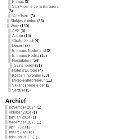
Pleaux
(3)
San Vicente de la Barquera
(8)
Val d'Isère
(3)
Stukjes camino
(36)
Werk
(160)
AES
(6)
Auteur
(16)
Chalet Skadi
(4)
Docent
(3)
Emmaus Nederland
(2)
Emmaüs Rodez
(15)
Hospitalero
(54)
Gastenboek
(31)
Hôtel d'Europe
(4)
Kost en inwoning
(33)
Micro-entrepreneur
(11)
Vakantiebegeleider
(2)
Vertaler
(5)
Archief
november 2024
(1)
oktober 2024
(1)
januari 2024
(1)
december 2023
(1)
april 2023
(2)
maart 2023
(6)
februari 2023
(1)