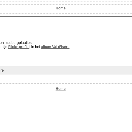
Home
len met bergplaatjes.
p mijn
Flickr-profiel
, in het
album Val d’Isère
.
ère
Home