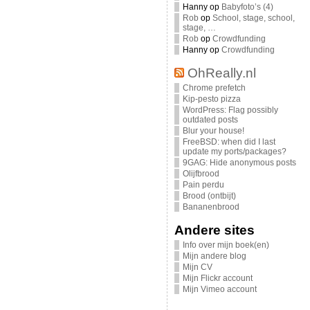
Hanny
op
Babyfoto’s (4)
Rob
op
School, stage, school,
stage, …
Rob
op
Crowdfunding
Hanny
op
Crowdfunding
OhReally.nl
Chrome prefetch
Kip-pesto pizza
WordPress: Flag possibly
outdated posts
Blur your house!
FreeBSD: when did I last
update my ports/packages?
9GAG: Hide anonymous posts
Olijfbrood
Pain perdu
Brood (ontbijt)
Bananenbrood
Andere sites
Info over mijn boek(en)
Mijn andere blog
Mijn CV
Mijn Flickr account
Mijn Vimeo account