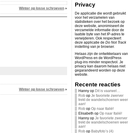
Privacy
Winter op losse schroeven
»
De applicatie die wordt gebruikt
voor het verzamelen van
statistieken over het bezoek op
deze website, anonimiseert de
verzamelde informatie door de
laatste byte van het IP-adres te
verwijderen. Ook respecteert
deze applicatie de
Do Not Track
instelling van je browser.
Helaas zijn de ontwikkelaars van
WordPress en de WordPress
plug-ins minder respectvol. Je
privacy kan daarom helaas niet
gegarandeerd worden op deze
website.
Recente reacties
Winter op losse schroeven
»
Hanny
op
Dit is vaarwel…
Rob
op
Je favoriete zwerver
trekt de wandelschoenen weer
aan!
Rob
op
Op naar Italië!
Elisabeth
op
Op naar Italië!
Hanny
op
Je favoriete zwerver
trekt de wandelschoenen weer
aan!
Rob
op
Babyfoto’s (4)