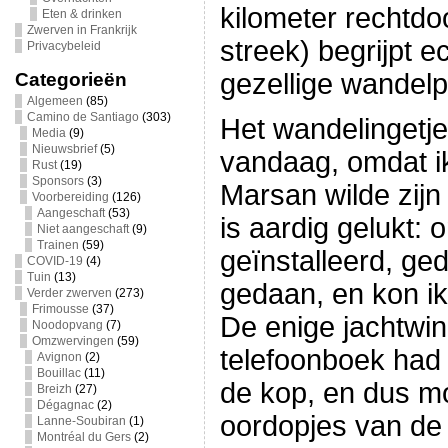
kilometer rechtdo
Eten & drinken
Zwerven in Frankrijk
streek) begrijpt e
Privacybeleid
gezellige wandel
Categorieën
Algemeen
(85)
Camino de Santiago
(303)
Het wandelingetj
Media
(9)
Nieuwsbrief
(5)
vandaag, omdat i
Rust
(19)
Sponsors
(3)
Marsan wilde zijn
Voorbereiding
(126)
Aangeschaft
(53)
is aardig gelukt: 
Niet aangeschaft
(9)
Trainen
(59)
geïnstalleerd, ge
COVID-19
(4)
Tuin
(13)
gedaan, en kon ik
Verder zwerven
(273)
Frimousse
(37)
De enige jachtwink
Noodopvang
(7)
Omzwervingen
(59)
telefoonboek had 
Avignon
(2)
Bouillac
(11)
de kop, en dus mo
Breizh
(27)
Dégagnac
(2)
oordopjes van d
Lanne-Soubiran
(1)
Montréal du Gers
(2)