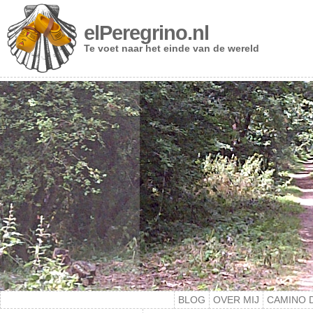
elPeregrino.nl
Te voet naar het einde van de wereld
BLOG
OVER MIJ
CAMINO 