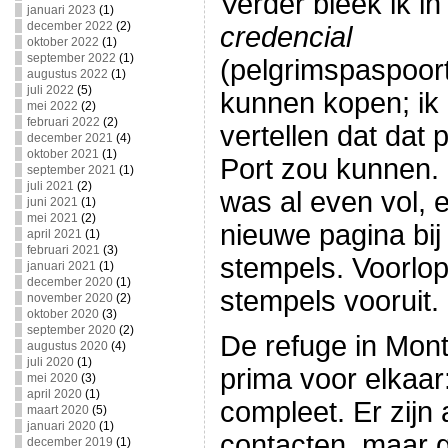
Verder bleek ik i
januari 2023
(1)
december 2022
(2)
credencial
oktober 2022
(1)
september 2022
(1)
(pelgrimspaspoort
augustus 2022
(1)
juli 2022
(5)
kunnen kopen; ik
mei 2022
(2)
februari 2022
(2)
vertellen dat dat 
december 2021
(4)
oktober 2021
(1)
Port zou kunnen. 
september 2021
(1)
juli 2021
(2)
was al even vol, e
juni 2021
(1)
mei 2021
(2)
nieuwe pagina bi
april 2021
(1)
februari 2021
(3)
stempels. Voorlop
januari 2021
(1)
december 2020
(1)
stempels vooruit.
november 2020
(2)
oktober 2020
(3)
september 2020
(2)
De refuge in Mon
augustus 2020
(4)
juli 2020
(1)
prima voor elkaar:
mei 2020
(3)
april 2020
(1)
compleet. Er zijn 
maart 2020
(5)
januari 2020
(1)
contacten, maar g
december 2019
(1)