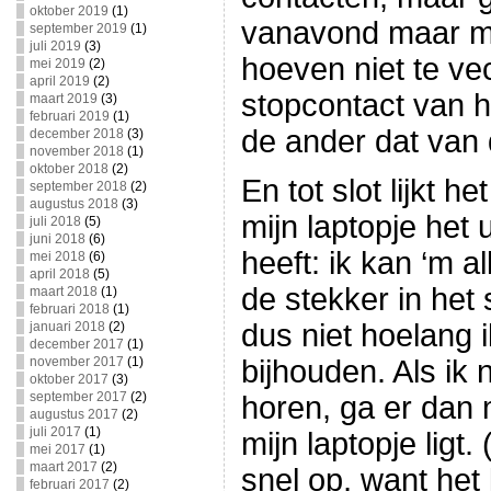
oktober 2019
(1)
vanavond maar me
september 2019
(1)
juli 2019
(3)
hoeven niet te vec
mei 2019
(2)
april 2019
(2)
stopcontact van h
maart 2019
(3)
februari 2019
(1)
de ander dat van 
december 2018
(3)
november 2018
(1)
oktober 2018
(2)
En tot slot lijkt h
september 2018
(2)
augustus 2018
(3)
mijn laptopje het 
juli 2018
(5)
juni 2018
(6)
heeft: ik kan ‘m a
mei 2018
(6)
april 2018
(5)
de stekker in het 
maart 2018
(1)
februari 2018
(1)
dus niet hoelang i
januari 2018
(2)
december 2017
(1)
november 2017
(1)
bijhouden. Als ik
oktober 2017
(3)
september 2017
(2)
horen, ga er dan 
augustus 2017
(2)
juli 2017
(1)
mijn laptopje ligt.
mei 2017
(1)
maart 2017
(2)
snel op, want het 
februari 2017
(2)