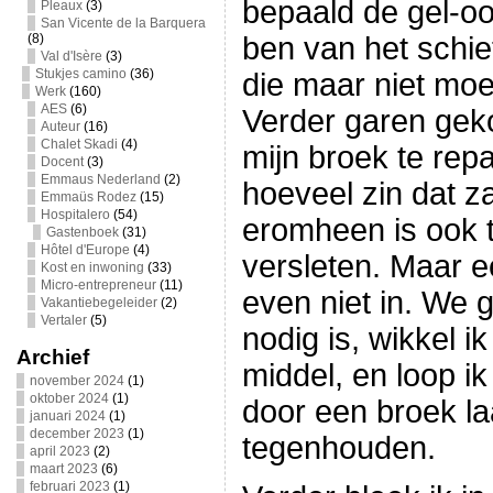
bepaald de gel-o
Pleaux
(3)
San Vicente de la Barquera
(8)
ben van het schie
Val d'Isère
(3)
Stukjes camino
(36)
die maar niet moe
Werk
(160)
AES
(6)
Verder garen gek
Auteur
(16)
Chalet Skadi
(4)
mijn broek te rep
Docent
(3)
Emmaus Nederland
(2)
hoeveel zin dat z
Emmaüs Rodez
(15)
Hospitalero
(54)
eromheen is ook 
Gastenboek
(31)
Hôtel d'Europe
(4)
versleten. Maar e
Kost en inwoning
(33)
Micro-entrepreneur
(11)
even niet in. We g
Vakantiebegeleider
(2)
Vertaler
(5)
nodig is, wikkel 
Archief
middel, en loop i
november 2024
(1)
oktober 2024
(1)
door een broek laa
januari 2024
(1)
december 2023
(1)
tegenhouden.
april 2023
(2)
maart 2023
(6)
februari 2023
(1)