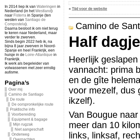
In 2014 liep ik van
Wateringen
in
«
Tijd voor de website
Nederland (in het
Westland
)
naar
Fisterra
in Spanje (ten
westen van
Santiago de
Camino de Sant
Compostela
).
Daarna besloot ik om niet terug
te keren naar Nederland, maar
Half dagje
verder te zwerven.
Sinds begin 2022 heb ik, na
bijna 8 jaar zwerven in Noord-
Spanje en heel Frankrijk, een
huisje in de
Loire-Atlantique
in
Heerlijk geslapen
Frankrijk.
Ik werk als begeleider van
vannacht: prima 
volwassenen met zeer ernstig
autisme.
en de gîte helema
Pagina’s
voor mezelf, dus
Over mij
Camino de Santiago
ikzelf).
De route
De oorspronkelijke route
Praktische info
Van Bougue naar 
Voorbereiding
Equipment & bagage
meer dan 10 kilom
Mijn rugzak
Niet aangeschaft
links, linksaf, rec
Onderweg
Overnachten