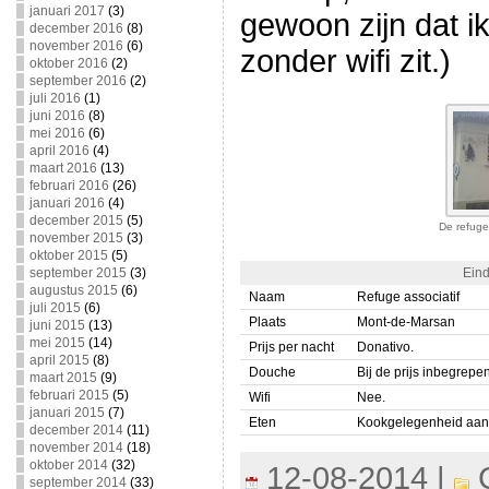
januari 2017
(3)
gewoon zijn dat i
december 2016
(8)
november 2016
(6)
zonder wifi zit.)
oktober 2016
(2)
september 2016
(2)
juli 2016
(1)
juni 2016
(8)
mei 2016
(6)
april 2016
(4)
maart 2016
(13)
februari 2016
(26)
januari 2016
(4)
december 2015
(5)
De refuge
november 2015
(3)
oktober 2015
(5)
september 2015
(3)
Eind
augustus 2015
(6)
Naam
Refuge associatif
juli 2015
(6)
Plaats
Mont-de-Marsan
juni 2015
(13)
mei 2015
(14)
Prijs per nacht
Donativo.
april 2015
(8)
Douche
Bij de prijs inbegrepen
maart 2015
(9)
februari 2015
(5)
Wifi
Nee.
januari 2015
(7)
Eten
Kookgelegenheid aanwe
december 2014
(11)
november 2014
(18)
oktober 2014
(32)
12-08-2014 |
C
september 2014
(33)