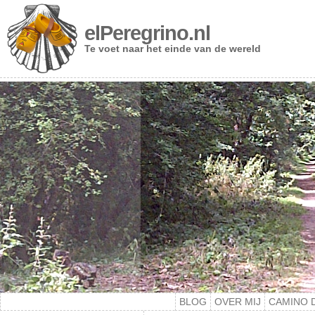
elPeregrino.nl
Te voet naar het einde van de wereld
BLOG
OVER MIJ
CAMINO 