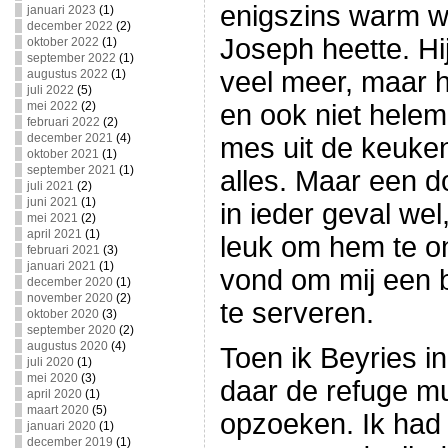
enigszins warm was
januari 2023
(1)
december 2022
(2)
Joseph heette. Hi
oktober 2022
(1)
september 2022
(1)
veel meer, maar h
augustus 2022
(1)
juli 2022
(5)
mei 2022
(2)
en ook niet helem
februari 2022
(2)
december 2021
(4)
mes uit de keuken
oktober 2021
(1)
september 2021
(1)
alles. Maar een 
juli 2021
(2)
juni 2021
(1)
in ieder geval wel
mei 2021
(2)
april 2021
(1)
leuk om hem te on
februari 2021
(3)
januari 2021
(1)
vond om mij een b
december 2020
(1)
november 2020
(2)
te serveren.
oktober 2020
(3)
september 2020
(2)
augustus 2020
(4)
Toen ik Beyries in 
juli 2020
(1)
mei 2020
(3)
daar de refuge mu
april 2020
(1)
maart 2020
(5)
opzoeken. Ik had
januari 2020
(1)
december 2019
(1)