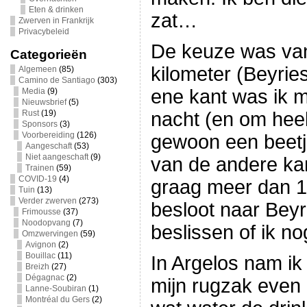
Eten & drinken
zat…
Zwerven in Frankrijk
Privacybeleid
De keuze was va
Categorieën
kilometer (Beyrie
Algemeen
(85)
Camino de Santiago
(303)
ene kant was ik 
Media
(9)
Nieuwsbrief
(5)
Rust
(19)
nacht (en om heel e
Sponsors
(3)
Voorbereiding
(126)
gewoon een beetje
Aangeschaft
(53)
Niet aangeschaft
(9)
van de andere kan
Trainen
(59)
COVID-19
(4)
graag meer dan 15
Tuin
(13)
Verder zwerven
(273)
besloot naar Beyr
Frimousse
(37)
Noodopvang
(7)
beslissen of ik n
Omzwervingen
(59)
Avignon
(2)
Bouillac
(11)
In Argelos nam i
Breizh
(27)
Dégagnac
(2)
mijn rugzak even
Lanne-Soubiran
(1)
Montréal du Gers
(2)