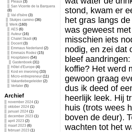
wat water de drink
Pleaux
(3)
San Vicente de la Barquera
stond, kwam er e
(8)
Val d'Isère
(3)
het gras langs d
Stukjes camino
(36)
Werk
(160)
was geweest met e
AES
(6)
Auteur
(16)
misschien iets no
Chalet Skadi
(4)
Docent
(3)
nodig, en zei dat
Emmaus Nederland
(2)
Emmaüs Rodez
(15)
bleef aandringen:
Hospitalero
(54)
Gastenboek
(31)
koffie? Het werd 
Hôtel d'Europe
(4)
Kost en inwoning
(33)
gewoon graag eve
Micro-entrepreneur
(11)
Vakantiebegeleider
(2)
dus ik deed of ee
Vertaler
(5)
Archief
heerlijk leek. Hij
november 2024
(1)
huis (trots wees h
oktober 2024
(1)
januari 2024
(1)
boven de deur). Te
december 2023
(1)
april 2023
(2)
wachten tot het w
maart 2023
(6)
februari 2023
(1)