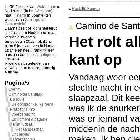
In 2014 liep ik van
Wateringen
in
«
Het blijft komen
Nederland (in het
Westland
)
naar
Fisterra
in Spanje (ten
westen van
Santiago de
Camino de Sant
Compostela
).
Daarna besloot ik om niet terug
te keren naar Nederland, maar
Het rolt a
verder te zwerven.
Sinds begin 2022 heb ik, na
bijna 8 jaar zwerven in Noord-
Spanje en heel Frankrijk, een
kant op
huisje in de
Loire-Atlantique
in
Frankrijk.
Ik werk als begeleider van
volwassenen met zeer ernstig
autisme.
Vandaag weer ee
Pagina’s
slechte nacht in 
Over mij
Camino de Santiago
slaapzaal. Dit kee
De route
De oorspronkelijke route
was ik de snurker
Praktische info
Voorbereiding
was er iemand va
Equipment & bagage
Mijn rugzak
middenin de nacht
Niet aangeschaft
Onderweg
maken. Ik ben die
Overnachten