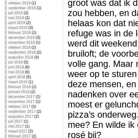
groot was dat ik 
oktober 2019
(1)
september 2019
(1)
zou hebben, en da
juli 2019
(3)
mei 2019
(2)
helaas kon dat ni
april 2019
(2)
maart 2019
(3)
refuge was in de l
februari 2019
(1)
december 2018
(3)
werd dit weekend
november 2018
(1)
oktober 2018
(2)
bruiloft; de voorb
september 2018
(2)
augustus 2018
(3)
volle gang. Maar 
juli 2018
(5)
juni 2018
(6)
weer op te sturen 
mei 2018
(6)
april 2018
(5)
deze mensen, en 
maart 2018
(1)
februari 2018
(1)
nadenken over ee
januari 2018
(2)
december 2017
(1)
november 2017
(1)
moest er gelunch
oktober 2017
(3)
september 2017
(2)
pizza’s onderweg.
augustus 2017
(2)
juli 2017
(1)
mee? En wilde ik 
mei 2017
(1)
maart 2017
(2)
rosé bij?
februari 2017
(2)