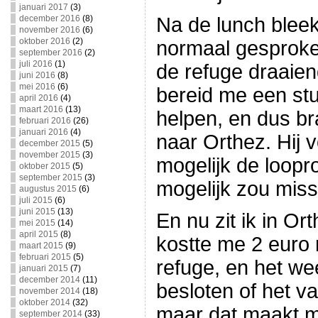
januari 2017
(3)
december 2016
(8)
Na de lunch blee
november 2016
(6)
oktober 2016
(2)
normaal gesproke
september 2016
(2)
juli 2016
(1)
de refuge draaie
juni 2016
(8)
mei 2016
(6)
bereid me een stu
april 2016
(4)
maart 2016
(13)
helpen, en dus br
februari 2016
(26)
januari 2016
(4)
naar Orthez. Hij v
december 2015
(5)
november 2015
(3)
mogelijk de loopr
oktober 2015
(5)
september 2015
(3)
mogelijk zou miss
augustus 2015
(6)
juli 2015
(6)
juni 2015
(13)
En nu zit ik in O
mei 2015
(14)
april 2015
(8)
kostte me 2 euro 
maart 2015
(9)
februari 2015
(5)
refuge, en het we
januari 2015
(7)
december 2014
(11)
besloten of het va
november 2014
(18)
oktober 2014
(32)
maar dat maakt me 
september 2014
(33)