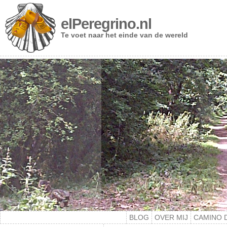
elPeregrino.nl
Te voet naar het einde van de wereld
BLOG
OVER MIJ
CAMINO 