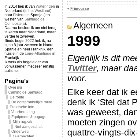
In 2014 liep ik van
Wateringen
in
«
Frimousse
Nederland (in het
Westland
)
naar
Fisterra
in Spanje (ten
westen van
Santiago de
Algemeen
Compostela
).
Daarna besloot ik om niet terug
te keren naar Nederland, maar
1999
verder te zwerven.
Sinds begin 2022 heb ik, na
bijna 8 jaar zwerven in Noord-
Spanje en heel Frankrijk, een
huisje in de
Loire-Atlantique
in
Eigenlijk is dit m
Frankrijk.
Ik werk als begeleider van
Twitter
, maar daa
volwassenen met zeer ernstig
autisme.
voor.
Pagina’s
Over mij
Elke keer dat ik e
Camino de Santiago
De route
denk ik ‘Stel dat
De oorspronkelijke route
Praktische info
was geweest, dan 
Voorbereiding
Equipment & bagage
moeten zingen ove
Mijn rugzak
Niet aangeschaft
quattre-vingts-dix-
Onderweg
Overnachten