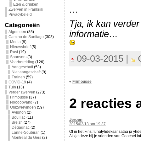
Eten & drinken
…
Zwerven in Frankrijk
Privacybeleid
Tja, ik kan verder
Categorieën
informatie…
Algemeen
(85)
Camino de Santiago
(303)
Media
(9)
Nieuwsbrief
(5)
Rust
(19)
09-03-2015 |
C
Sponsors
(3)
Voorbereiding
(126)
Aangeschaft
(53)
Niet aangeschaft
(9)
Trainen
(59)
«
Frimousse
COVID-19
(4)
Tuin
(13)
Verder zwerven
(273)
Frimousse
(37)
2 reacties
Noodopvang
(7)
Omzwervingen
(59)
Avignon
(2)
Bouillac
(11)
Jeroen
Breizh
(27)
2015/03/13 om 19:37
Dégagnac
(2)
Of in het Fins: tuhatyhdeksänsataa ja 
Lanne-Soubiran
(1)
Als je deze bij je vrienden van Goochel inti
Montréal du Gers
(2)