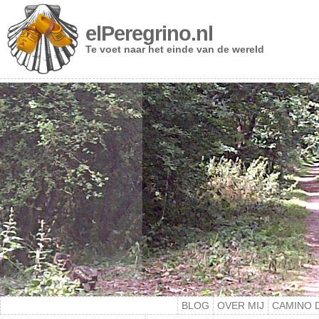
elPeregrino.nl
Te voet naar het einde van de wereld
BLOG
OVER MIJ
CAMINO 