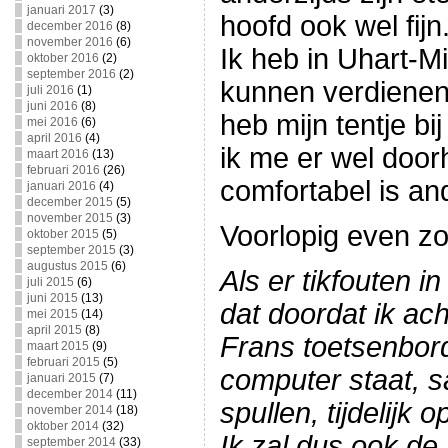
januari 2017
(3)
hoofd ook wel fijn
december 2016
(8)
november 2016
(6)
Ik heb in Uhart-M
oktober 2016
(2)
september 2016
(2)
kunnen verdienen
juli 2016
(1)
juni 2016
(8)
heb mijn tentje bij
mei 2016
(6)
april 2016
(4)
ik me er wel doo
maart 2016
(13)
februari 2016
(26)
comfortabel is an
januari 2016
(4)
december 2015
(5)
november 2015
(3)
Voorlopig even zo
oktober 2015
(5)
september 2015
(3)
augustus 2015
(6)
Als er tikfouten in
juli 2015
(6)
juni 2015
(13)
dat doordat ik ac
mei 2015
(14)
april 2015
(8)
Frans toetsenbord
maart 2015
(9)
februari 2015
(5)
computer staat, 
januari 2015
(7)
december 2014
(11)
spullen, tijdelijk
november 2014
(18)
oktober 2014
(32)
Ik zal dus ook de 
september 2014
(33)