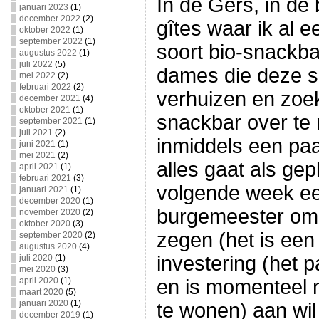
In de Gers, in de
januari 2023
(1)
december 2022
(2)
gîtes waar ik al e
oktober 2022
(1)
september 2022
(1)
soort bio-snackba
augustus 2022
(1)
juli 2022
(5)
dames die deze s
mei 2022
(2)
februari 2022
(2)
verhuizen en zo
december 2021
(4)
oktober 2021
(1)
snackbar over te 
september 2021
(1)
juli 2021
(2)
inmiddels een paa
juni 2021
(1)
mei 2021
(2)
alles gaat als ge
april 2021
(1)
februari 2021
(3)
volgende week ee
januari 2021
(1)
december 2020
(1)
burgemeester om t
november 2020
(2)
oktober 2020
(3)
zegen (het is een
september 2020
(2)
augustus 2020
(4)
investering (het 
juli 2020
(1)
mei 2020
(3)
april 2020
(1)
en is momenteel n
maart 2020
(5)
januari 2020
(1)
te wonen) aan wil
december 2019
(1)