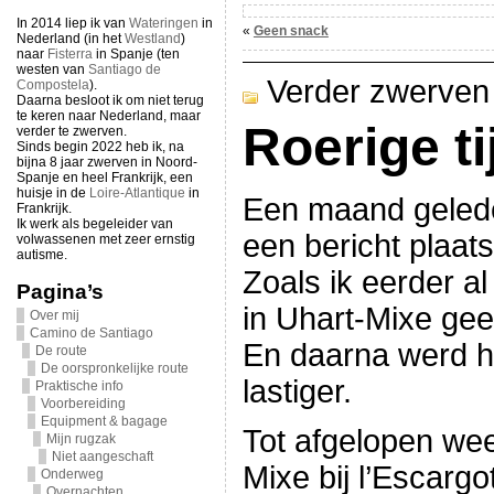
In 2014 liep ik van
Wateringen
in
«
Geen snack
Nederland (in het
Westland
)
naar
Fisterra
in Spanje (ten
westen van
Santiago de
Verder zwerven
Compostela
).
Daarna besloot ik om niet terug
te keren naar Nederland, maar
Roerige ti
verder te zwerven.
Sinds begin 2022 heb ik, na
bijna 8 jaar zwerven in Noord-
Spanje en heel Frankrijk, een
huisje in de
Loire-Atlantique
in
Een maand geleden
Frankrijk.
Ik werk als begeleider van
een bericht plaat
volwassenen met zeer ernstig
autisme.
Zoals ik eerder al
Pagina’s
in Uhart-Mixe ge
Over mij
Camino de Santiago
En daarna werd h
De route
De oorspronkelijke route
lastiger.
Praktische info
Voorbereiding
Equipment & bagage
Tot afgelopen wee
Mijn rugzak
Niet aangeschaft
Mixe bij l’Escargo
Onderweg
Overnachten