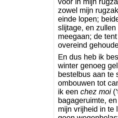
voor in mijn rugz
zowel mijn rugzak
einde lopen; beid
slijtage, en zulle
meegaan; de tent 
overeind gehoude
En dus heb ik bes
winter genoeg ge
bestelbus aan te 
ombouwen tot cam
ik een
chez moi
(’
bagageruimte, en 
mijn vrijheid in te
geen wegenbelast