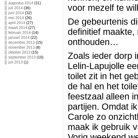
augustus 2014
(31)
voor mezelf te wi
juli 2014
(36)
juni 2014
(32)
mei 2014
(26)
De gebeurtenis die
april 2014
(27)
maart 2014
(27)
definitief maakte, 
februari 2014
(14)
januari 2014
(22)
onthouden…
december 2013
(15)
november 2013
(8)
oktober 2013
(15)
Zoals ieder dorp i
september 2013
(10)
juli 2013
(1)
Lelin-Lapujolle ee
toilet zit in het 
de hal en het toile
feestzaal alleen i
partijen. Omdat i
Carole zo onzicht
maak ik gebruik v
Vorig weekend we