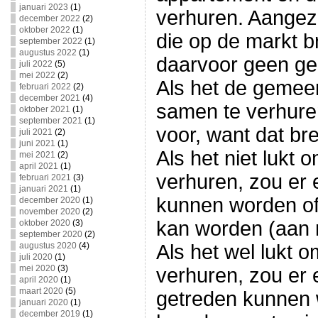
januari 2023
(1)
verhuren. Aangezi
december 2022
(2)
oktober 2022
(1)
die op de markt b
september 2022
(1)
augustus 2022
(1)
daarvoor geen ge
juli 2022
(5)
mei 2022
(2)
Als het de gemeen
februari 2022
(2)
december 2021
(4)
samen te verhure
oktober 2021
(1)
september 2021
(1)
voor, want dat br
juli 2021
(2)
juni 2021
(1)
Als het niet lukt 
mei 2021
(2)
april 2021
(1)
verhuren, zou er
februari 2021
(3)
januari 2021
(1)
kunnen worden of
december 2020
(1)
november 2020
(2)
kan worden (aan m
oktober 2020
(3)
september 2020
(2)
augustus 2020
(4)
Als het wel lukt 
juli 2020
(1)
mei 2020
(3)
verhuren, zou er 
april 2020
(1)
maart 2020
(5)
getreden kunnen
januari 2020
(1)
december 2019
(1)