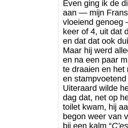
Even ging ik de 
aan — mijn Frans 
vloeiend genoeg 
keer of 4, uit dat 
en dat dat ook du
Maar hij werd all
en na een paar m
te draaien en he
en stampvoetend a
Uiteraard wilde h
dag dat, net op h
toilet kwam, hij a
begon weer van vor
bij een kalm “
C’es