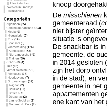
knoop doorgehakt
Eten & drinken
Zwerven in Frankrijk
Privacybeleid
De
misschienen
k
Categorieën
gemeenteraad (
c
Algemeen
(85)
Camino de Santiago
(303)
niet bijster geïnt
Media
(9)
Nieuwsbrief
(5)
situatie is ongevee
Rust
(19)
Sponsors
(3)
De snackbar is i
Voorbereiding
(126)
Aangeschaft
(53)
gemeente, de oud
Niet aangeschaft
(9)
Trainen
(59)
in 2014 gesloten 
COVID-19
(4)
Tuin
(13)
zijn het dorp ont
Verder zwerven
(273)
Frimousse
(37)
in de stad), en v
Noodopvang
(7)
Omzwervingen
(59)
gemeente in het 
Avignon
(2)
Bouillac
(11)
appartementen ge
Breizh
(27)
Dégagnac
(2)
ene kant van het
Lanne-Soubiran
(1)
Montréal du Gers
(2)