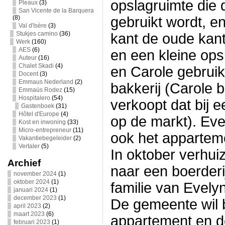
opslagruimte die
Pleaux
(3)
San Vicente de la Barquera
(8)
gebruikt wordt, 
Val d'Isère
(3)
Stukjes camino
(36)
kant de oude kant
Werk
(160)
AES
(6)
en een kleine ops
Auteur
(16)
Chalet Skadi
(4)
en Carole gebruik
Docent
(3)
Emmaus Nederland
(2)
bakkerij (Carole b
Emmaüs Rodez
(15)
Hospitalero
(54)
verkoopt dat bij 
Gastenboek
(31)
Hôtel d'Europe
(4)
op de markt). Ev
Kost en inwoning
(33)
Micro-entrepreneur
(11)
ook het apparteme
Vakantiebegeleider
(2)
Vertaler
(5)
In oktober verhui
Archief
naar een boerderi
november 2024
(1)
oktober 2024
(1)
familie van Evely
januari 2024
(1)
december 2023
(1)
De gemeente wil b
april 2023
(2)
maart 2023
(6)
appartement en d
februari 2023
(1)