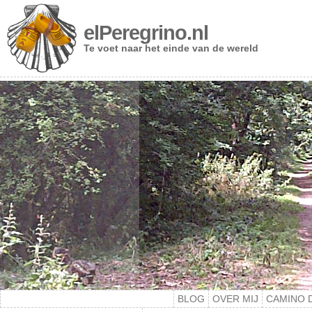
elPeregrino.nl
Te voet naar het einde van de wereld
BLOG
OVER MIJ
CAMINO 