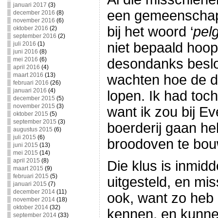
januari 2017
(3)
een gemeenschap
december 2016
(8)
november 2016
(6)
bij het woord ‘
pel
oktober 2016
(2)
september 2016
(2)
niet bepaald hoo
juli 2016
(1)
juni 2016
(8)
mei 2016
(6)
desondanks besloo
april 2016
(4)
maart 2016
(13)
wachten hoe de d
februari 2016
(26)
januari 2016
(4)
lopen. Ik had toc
december 2015
(5)
november 2015
(3)
want ik zou bij E
oktober 2015
(5)
september 2015
(3)
boerderij gaan h
augustus 2015
(6)
juli 2015
(6)
broodoven te bo
juni 2015
(13)
mei 2015
(14)
april 2015
(8)
Die klus is inmid
maart 2015
(9)
februari 2015
(5)
uitgesteld, en mi
januari 2015
(7)
december 2014
(11)
ook, want zo heb 
november 2014
(18)
oktober 2014
(32)
kennen, en kunnen
september 2014
(33)