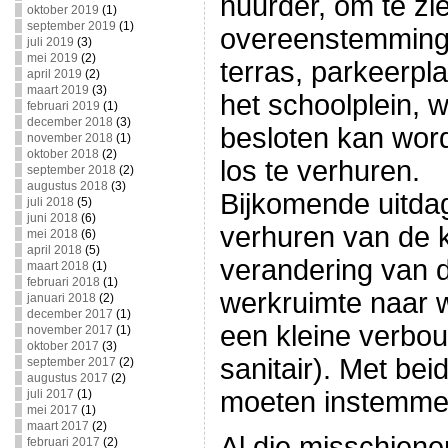
huurder, om te zi
oktober 2019
(1)
september 2019
(1)
overeenstemming
juli 2019
(3)
mei 2019
(2)
terras, parkeerpl
april 2019
(2)
maart 2019
(3)
het schoolplein, 
februari 2019
(1)
december 2018
(3)
besloten kan wor
november 2018
(1)
oktober 2018
(2)
los te verhuren.
september 2018
(2)
augustus 2018
(3)
Bijkomende uitdag
juli 2018
(5)
juni 2018
(6)
verhuren van de k
mei 2018
(6)
april 2018
(5)
verandering van 
maart 2018
(1)
februari 2018
(1)
werkruimte naar 
januari 2018
(2)
december 2017
(1)
een kleine verbou
november 2017
(1)
oktober 2017
(3)
sanitair). Met be
september 2017
(2)
augustus 2017
(2)
moeten instemme
juli 2017
(1)
mei 2017
(1)
maart 2017
(2)
Al die misschien
februari 2017
(2)