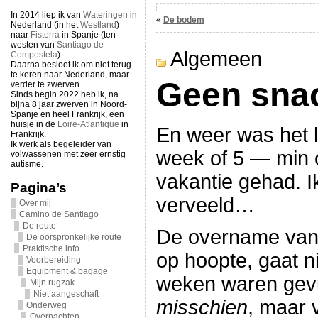
In 2014 liep ik van
Wateringen
in
«
De bodem
Nederland (in het
Westland
)
naar
Fisterra
in Spanje (ten
westen van
Santiago de
Algemeen
Compostela
).
Daarna besloot ik om niet terug
te keren naar Nederland, maar
Geen sna
verder te zwerven.
Sinds begin 2022 heb ik, na
bijna 8 jaar zwerven in Noord-
Spanje en heel Frankrijk, een
huisje in de
Loire-Atlantique
in
En weer was het la
Frankrijk.
Ik werk als begeleider van
week of 5 — min
volwassenen met zeer ernstig
autisme.
vakantie gehad. 
Pagina’s
verveeld…
Over mij
Camino de Santiago
De route
De overname van 
De oorspronkelijke route
Praktische info
op hoopte, gaat n
Voorbereiding
Equipment & bagage
weken waren gevu
Mijn rugzak
Niet aangeschaft
misschien
, maar 
Onderweg
Overnachten