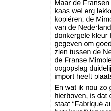
Maar de Fransen
kaas wel erg lekk
kopiëren; de Mimo
van de Nederlan
donkergele kleur 
gegeven om goed 
zien tussen de 
de Franse Mimolett
oogopslag duidelij
import heeft plaa
En wat ik nou zo 
hierboven, is dat
staat “Fabriqué a