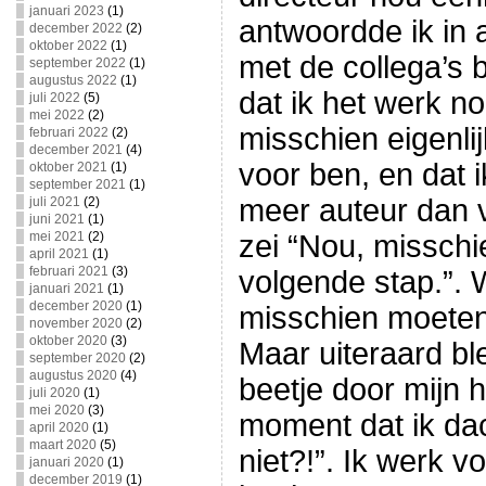
januari 2023
(1)
antwoordde ik in al
december 2022
(2)
oktober 2022
(1)
met de collega’s 
september 2022
(1)
augustus 2022
(1)
dat ik het werk no
juli 2022
(5)
mei 2022
(2)
misschien eigenlij
februari 2022
(2)
december 2021
(4)
voor ben, en dat i
oktober 2021
(1)
september 2021
(1)
meer auteur dan v
juli 2021
(2)
juni 2021
(1)
mei 2021
(2)
zei “Nou, misschi
april 2021
(1)
februari 2021
(3)
volgende stap.”. W
januari 2021
(1)
december 2020
(1)
misschien moeten
november 2020
(2)
oktober 2020
(3)
Maar uiteraard bl
september 2020
(2)
augustus 2020
(4)
beetje door mijn 
juli 2020
(1)
mei 2020
(3)
moment dat ik d
april 2020
(1)
maart 2020
(5)
niet?!”. Ik werk v
januari 2020
(1)
december 2019
(1)