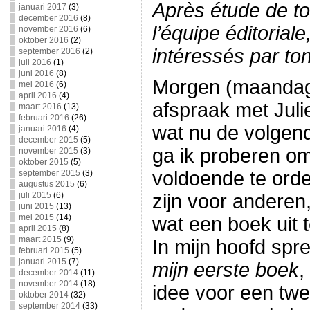
Après étude de t
januari 2017
(3)
december 2016
(8)
l’équipe éditoria
november 2016
(6)
oktober 2016
(2)
intéressés par ton
september 2016
(2)
juli 2016
(1)
juni 2016
(8)
Morgen (maandag 
mei 2016
(6)
april 2016
(4)
afspraak met Julie
maart 2016
(13)
februari 2016
(26)
wat nu de volgend
januari 2016
(4)
december 2015
(5)
ga ik proberen om 
november 2015
(3)
oktober 2015
(5)
voldoende te orde
september 2015
(3)
augustus 2015
(6)
juli 2015
(6)
zijn voor anderen
juni 2015
(13)
mei 2015
(14)
wat een boek uit 
april 2015
(8)
maart 2015
(9)
In mijn hoofd spre
februari 2015
(5)
januari 2015
(7)
mijn eerste boek
,
december 2014
(11)
november 2014
(18)
idee voor een tw
oktober 2014
(32)
september 2014
(33)