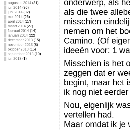
onderwerp, als he
augustus 2014
(31)
juli 2014
(36)
als die twee allebe
juni 2014
(32)
mei 2014
(26)
misschien eindelijk
april 2014
(27)
maart 2014
(27)
nemen om het boek
februari 2014
(14)
januari 2014
(22)
Camino. (Of eigen
december 2013
(15)
november 2013
(8)
ideeën voor: 1 waa
oktober 2013
(15)
september 2013
(10)
juli 2013
(1)
Misschien is het 
zeggen dat er we
begint, maar het i
ik nog niet eerde
Nou, eigenlijk was 
vertellen had.
Maar omdat ik je