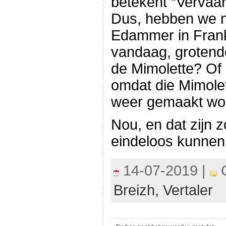
betekent “Vervaar
Dus, hebben we n
Edammer in Frankr
vandaag, grotend
de Mimolette? O
omdat die Mimole
weer gemaakt wor
Nou, en dat zijn z
eindeloos kunnen
14-07-2019 |
C
Breizh,
Vertaler