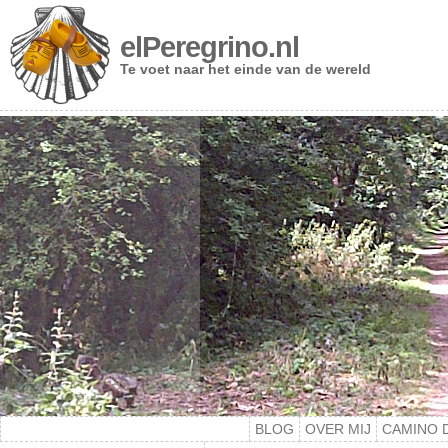
elPeregrino.nl
Te voet naar het einde van de wereld
BLOG
OVER MIJ
CAMINO 