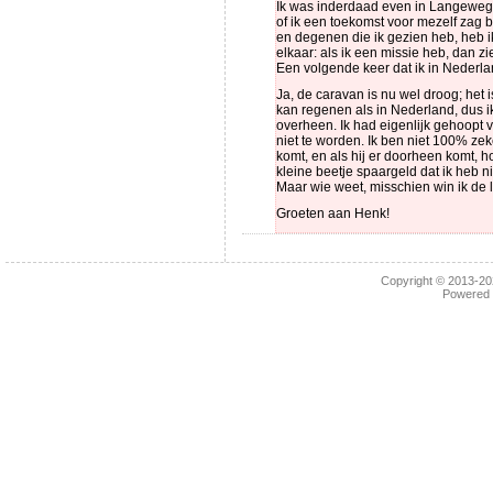
Ik was inderdaad even in Langeweg. 
of ik een toekomst voor mezelf zag 
en degenen die ik gezien heb, heb ik
elkaar: als ik een missie heb, dan z
Een volgende keer dat ik in Nederla
Ja, de caravan is nu wel droog; het i
kan regenen als in Nederland, dus i
overheen. Ik had eigenlijk gehoopt v
niet te worden. Ik ben niet 100% ze
komt, en als hij er doorheen komt, h
kleine beetje spaargeld dat ik heb n
Maar wie weet, misschien win ik de l
Groeten aan Henk!
Copyright © 2013-2
Powered