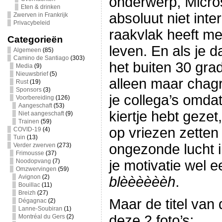
onderwerp, Micro
Eten & drinken
absoluut niet int
Zwerven in Frankrijk
Privacybeleid
raakvlak heeft me
Categorieën
leven. En als je 
Algemeen
(85)
Camino de Santiago
(303)
het buiten 30 grad
Media
(9)
Nieuwsbrief
(5)
alleen maar chagri
Rust
(19)
Sponsors
(3)
je collega’s omda
Voorbereiding
(126)
Aangeschaft
(53)
kiertje hebt gezet, 
Niet aangeschaft
(9)
Trainen
(59)
op vriezen zetten
COVID-19
(4)
Tuin
(13)
ongezonde lucht 
Verder zwerven
(273)
Frimousse
(37)
Noodopvang
(7)
je motivatie wel 
Omzwervingen
(59)
Avignon
(2)
blèèèèèèh
.
Bouillac
(11)
Breizh
(27)
Maar de titel van 
Dégagnac
(2)
Lanne-Soubiran
(1)
deze 2 foto’s:
Montréal du Gers
(2)