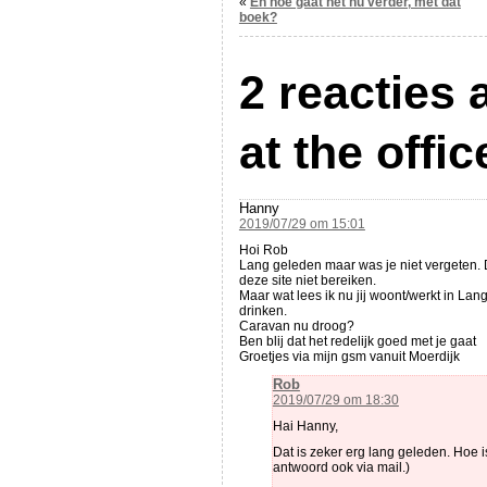
«
En hoe gaat het nu verder, met dat
boek?
2 reacties
at the offic
Hanny
2019/07/29 om 15:01
Hoi Rob
Lang geleden maar was je niet vergeten. 
deze site niet bereiken.
Maar wat lees ik nu jij woont/werkt in Lan
drinken.
Caravan nu droog?
Ben blij dat het redelijk goed met je gaat
Groetjes via mijn gsm vanuit Moerdijk
Rob
2019/07/29 om 18:30
Hai Hanny,
Dat is zeker erg lang geleden. Hoe is
antwoord ook via mail.)