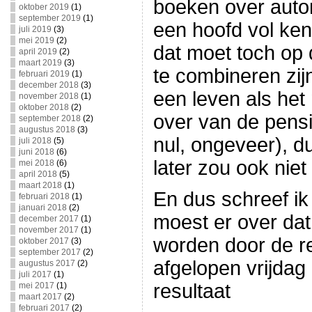
boeken over autom
oktober 2019
(1)
september 2019
(1)
een hoofd vol ken
juli 2019
(3)
mei 2019
(2)
dat moet toch op
april 2019
(2)
maart 2019
(3)
te combineren zi
februari 2019
(1)
december 2018
(3)
een leven als het 
november 2018
(1)
oktober 2018
(2)
over van de pens
september 2018
(2)
augustus 2018
(3)
nul, ongeveer), d
juli 2018
(5)
juni 2018
(6)
later zou ook niet 
mei 2018
(6)
april 2018
(5)
maart 2018
(1)
En dus schreef ik
februari 2018
(1)
januari 2018
(2)
moest er over dat
december 2017
(1)
november 2017
(1)
worden door de re
oktober 2017
(3)
september 2017
(2)
afgelopen vrijdag
augustus 2017
(2)
juli 2017
(1)
resultaat
mei 2017
(1)
maart 2017
(2)
februari 2017
(2)