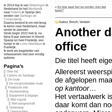
In 2014 liep ik van
Wateringen
in
«
En hoe gaat het nu verder, met dat
Nederland (in het
Westland
)
boek?
naar
Fisterra
in Spanje (ten
westen van
Santiago de
Compostela
).
Auteur,
Breizh,
Vertaler
Daarna besloot ik om niet terug
te keren naar Nederland, maar
Another d
verder te zwerven.
Sinds begin 2022 heb ik, na
bijna 8 jaar zwerven in Noord-
Spanje en heel Frankrijk, een
office
huisje in de
Loire-Atlantique
in
Frankrijk.
Ik werk als begeleider van
volwassenen met zeer ernstig
autisme.
Die titel heeft ei
Pagina’s
Allereerst weerspi
Over mij
Camino de Santiago
de afgelopen ma
De route
De oorspronkelijke route
op kantoor…
Praktische info
Voorbereiding
Het vertaalwerk is
Equipment & bagage
Mijn rugzak
daar komt dan nog
Niet aangeschaft
Onderweg
Overnachten