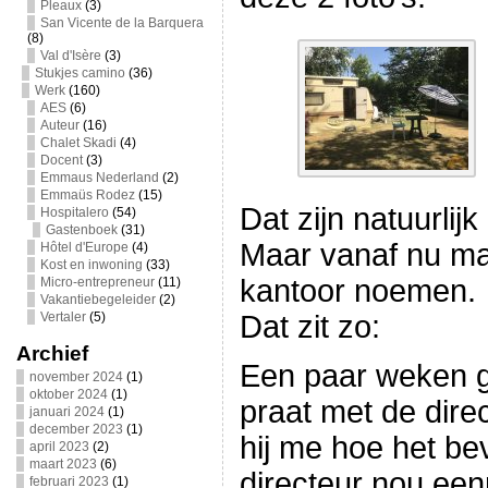
Pleaux
(3)
San Vicente de la Barquera
(8)
Val d'Isère
(3)
Stukjes camino
(36)
Werk
(160)
AES
(6)
Auteur
(16)
Chalet Skadi
(4)
Docent
(3)
Emmaus Nederland
(2)
Emmaüs Rodez
(15)
Dat zijn natuurlijk
Hospitalero
(54)
Gastenboek
(31)
Maar vanaf nu mag
Hôtel d'Europe
(4)
Kost en inwoning
(33)
kantoor noemen.
Micro-entrepreneur
(11)
Vakantiebegeleider
(2)
Vertaler
(5)
Dat zit zo:
Archief
Een paar weken g
november 2024
(1)
oktober 2024
(1)
praat met de dire
januari 2024
(1)
december 2023
(1)
hij me hoe het bev
april 2023
(2)
maart 2023
(6)
directeur nou ee
februari 2023
(1)