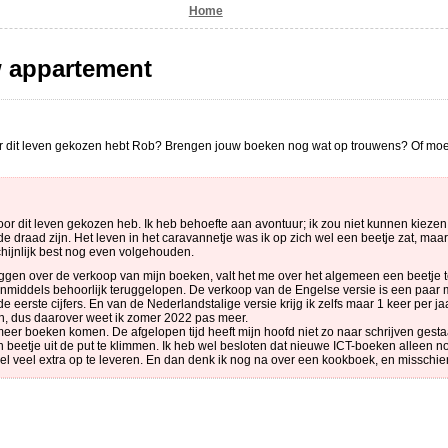
Home
w appartement
voor dit leven gekozen hebt Rob? Brengen jouw boeken nog wat op trouwens? Of moe
 voor dit leven gekozen heb. Ik heb behoefte aan avontuur; ik zou niet kunnen kieze
 draad zijn. Het leven in het caravannetje was ik op zich wel een beetje zat, ma
hijnlijk best nog even volgehouden.
eggen over de verkoop van mijn boeken, valt het me over het algemeen een beetje 
inmiddels behoorlijk teruggelopen. De verkoop van de Engelse versie is een paa
erste cijfers. En van de Nederlandstalige versie krijg ik zelfs maar 1 keer per jaar
an, dus daarover weet ik zomer 2022 pas meer.
meer boeken komen. De afgelopen tijd heeft mijn hoofd niet zo naar schrijven ges
beetje uit de put te klimmen. Ik heb wel besloten dat nieuwe ICT-boeken alleen no
et heel veel extra op te leveren. En dan denk ik nog na over een kookboek, en missch