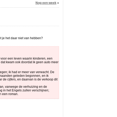
Nog een week
»
t je het daar niet van hebben?
n voor een leven waarin kinderen, een
ar dat kwam ook doordat ik geen auto meer
tegen; ik had er meer van verwacht. De
r maanden geleden begonnen, en ik
 de cijfers, en daarvan is de verkoop dit
taan, vanwege de verhuizing en de
g in het Engels zullen verschijnen;
ien een roman.