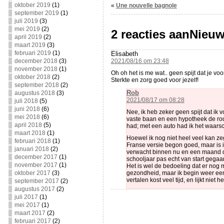
oktober 2019
(1)
«
Une nouvelle bagnole
september 2019
(1)
juli 2019
(3)
mei 2019
(2)
2 reacties aanNieu
april 2019
(2)
maart 2019
(3)
februari 2019
(1)
Elisabeth
december 2018
(3)
2021/08/16 om 23:48
november 2018
(1)
Oh oh het is me wat.. geen spijt dat je 
oktober 2018
(2)
Sterkte en zorg goed voor jezelf!
september 2018
(2)
Rob
augustus 2018
(3)
2021/08/17 om 08:28
juli 2018
(5)
juni 2018
(6)
Nee, ik heb zeker geen spijt dat ik
mei 2018
(6)
vaste baan en een hypotheek de rode
april 2018
(5)
had; met een auto had ik het waarsc
maart 2018
(1)
Hoewel ik nog niet heel veel kan z
februari 2018
(1)
Franse versie begon goed, maar is 
januari 2018
(2)
verwacht binnen nu en een maand de e
december 2017
(1)
schooljaar pas echt van start gega
november 2017
(1)
Het is wel de bedoeling dat er nog 
oktober 2017
(3)
gezondheid, maar ik begin weer een 
vertalen kost veel tijd, en lijkt ni
september 2017
(2)
augustus 2017
(2)
juli 2017
(1)
mei 2017
(1)
maart 2017
(2)
februari 2017
(2)