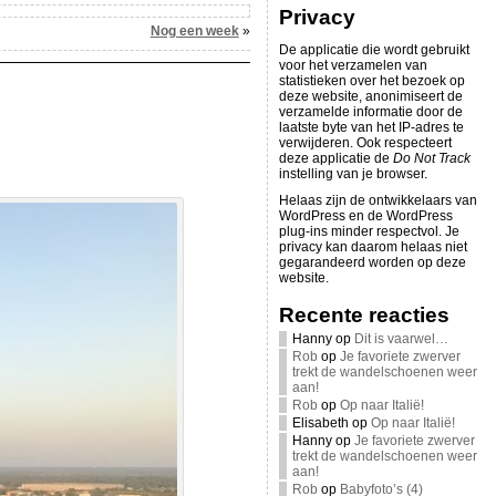
Privacy
Nog een week
»
De applicatie die wordt gebruikt
voor het verzamelen van
statistieken over het bezoek op
deze website, anonimiseert de
verzamelde informatie door de
laatste byte van het IP-adres te
verwijderen. Ook respecteert
deze applicatie de
Do Not Track
instelling van je browser.
Helaas zijn de ontwikkelaars van
WordPress en de WordPress
plug-ins minder respectvol. Je
privacy kan daarom helaas niet
gegarandeerd worden op deze
website.
Recente reacties
Hanny
op
Dit is vaarwel…
Rob
op
Je favoriete zwerver
trekt de wandelschoenen weer
aan!
Rob
op
Op naar Italië!
Elisabeth
op
Op naar Italië!
Hanny
op
Je favoriete zwerver
trekt de wandelschoenen weer
aan!
Rob
op
Babyfoto’s (4)