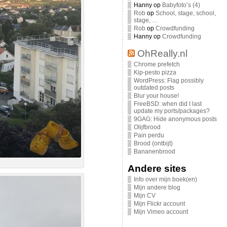
Hanny
op
Babyfoto’s (4)
Rob
op
School, stage, school,
stage, …
Rob
op
Crowdfunding
Hanny
op
Crowdfunding
OhReally.nl
Chrome prefetch
Kip-pesto pizza
WordPress: Flag possibly
outdated posts
Blur your house!
FreeBSD: when did I last
update my ports/packages?
9GAG: Hide anonymous posts
Olijfbrood
Pain perdu
Brood (ontbijt)
Bananenbrood
Andere sites
Info over mijn boek(en)
Mijn andere blog
Mijn CV
Mijn Flickr account
Mijn Vimeo account