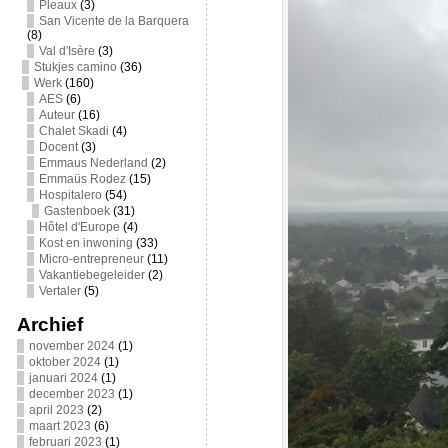
Pleaux
(3)
San Vicente de la Barquera
(8)
Val d'Isère
(3)
Stukjes camino
(36)
Werk
(160)
AES
(6)
Auteur
(16)
Chalet Skadi
(4)
Docent
(3)
Emmaus Nederland
(2)
Emmaüs Rodez
(15)
Hospitalero
(54)
Gastenboek
(31)
Hôtel d'Europe
(4)
Kost en inwoning
(33)
Micro-entrepreneur
(11)
Vakantiebegeleider
(2)
Vertaler
(5)
Archief
november 2024
(1)
oktober 2024
(1)
januari 2024
(1)
december 2023
(1)
april 2023
(2)
maart 2023
(6)
februari 2023
(1)