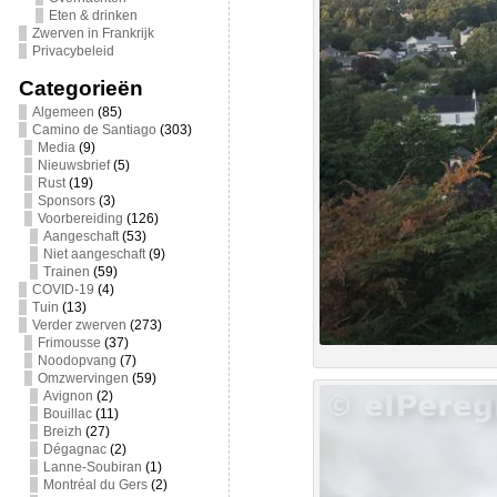
Eten & drinken
Zwerven in Frankrijk
Privacybeleid
Categorieën
Algemeen
(85)
Camino de Santiago
(303)
Media
(9)
Nieuwsbrief
(5)
Rust
(19)
Sponsors
(3)
Voorbereiding
(126)
Aangeschaft
(53)
Niet aangeschaft
(9)
Trainen
(59)
COVID-19
(4)
Tuin
(13)
Verder zwerven
(273)
Frimousse
(37)
Noodopvang
(7)
Omzwervingen
(59)
Avignon
(2)
Bouillac
(11)
Breizh
(27)
Dégagnac
(2)
Lanne-Soubiran
(1)
Montréal du Gers
(2)