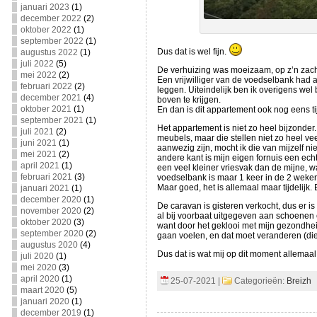
januari 2023
(1)
december 2022
(2)
oktober 2022
(1)
september 2022
(1)
Dus dat is wel fijn.
augustus 2022
(1)
juli 2022
(5)
De verhuizing was moeizaam, op z’n zachts
mei 2022
(2)
Een vrijwilliger van de voedselbank had 
februari 2022
(2)
leggen. Uiteindelijk ben ik overigens wel
december 2021
(4)
boven te krijgen.
oktober 2021
(1)
En dan is dit appartement ook nog eens ti
september 2021
(1)
Het appartement is niet zo heel bijzonder
juli 2021
(2)
meubels, maar die stellen niet zo heel ve
juni 2021
(1)
aanwezig zijn, mocht ik die van mijzelf n
mei 2021
(2)
andere kant is mijn eigen fornuis een ech
april 2021
(1)
een veel kleiner vriesvak dan de mijne, w
februari 2021
(3)
voedselbank is maar 1 keer in de 2 weke
Maar goed, het is allemaal maar tijdelijk
januari 2021
(1)
december 2020
(1)
De caravan is gisteren verkocht, dus er i
november 2020
(2)
al bij voorbaat uitgegeven aan schoenen 
oktober 2020
(3)
want door het geklooi met mijn gezondhe
september 2020
(2)
gaan voelen, en dat moet veranderen (die
augustus 2020
(4)
Dus dat is wat mij op dit moment allemaal
juli 2020
(1)
mei 2020
(3)
april 2020
(1)
25-07-2021 |
Categorieën:
Breizh
maart 2020
(5)
januari 2020
(1)
december 2019
(1)