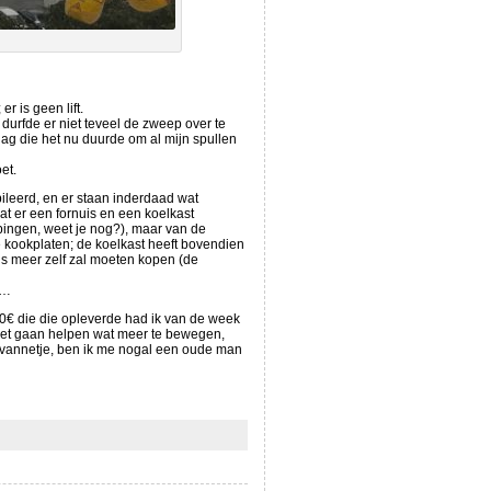
 is geen lift.
durfde er niet teveel de zweep over te
dag die het nu duurde om al mijn spullen
et.
leerd, en er staan inderdaad wat
at er een fornuis en een koelkast
epingen, weet je nog?), maar van de
te kookplaten; de koelkast heeft bovendien
us meer zelf zal moeten kopen (de
d…
00€ die die opleverde had ik van de week
 moet gaan helpen wat meer te bewegen,
avannetje, ben ik me nogal een oude man